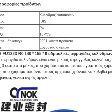
ηροφορίες προϊόντων
ρος
Κύλινδρος εκσκαφέων
πος
IUIS
κό:
PU
Q:
10PCS
ος μάρκετινγκ
2021 καυτά προϊόντα
ή
Εργοστάσιο άμεσο
S FU1323-R0 140 * 155 * 9 υδραυλικές σφραγίδες κυλίνδρω
α
σφραγίδα κυλίνδρων είναι ένας μικρός στρογγυλός κύλινδρος,
 3 εκατ.) στο μήκος, που χαράσσεται και με τους γραπτούς χαρα
, που χρησιμοποιούνται στους αρχαίους χρόνους να κυληθεί 
φάνεια, γενικά υγρός άργιλος.