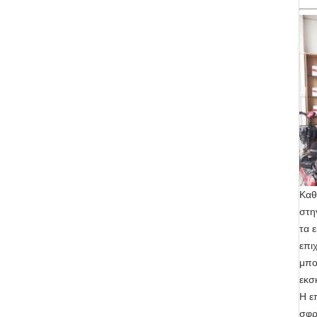
Καθ
στη
τα 
επι
μπο
εκσ
Η ε
σφρ