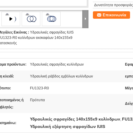
Δυνατότητα προσφοράς
Επικοινωνία
Μεγάλες Εικόνας :
Υδραυλικές σφραγίδες IUIS
FU1323-R0 κυλίνδρων εκσκαφέων 140x155x9
κατασκευής
ομα προϊόντων:
Υδραυλικές σφραγίδες κυλίνδρων
Εφα
η κλειδί:
Υδραυλική ράβδος εμβόλων κυλίνδρων
εμπο
ότυπο:
FU1323-R0
Μέγε
ποποιημένος ή
Πρότυπα
Δείγ
αβλητός:
Υδραυλικές σφραγίδες 140x155x9 κυλίνδρων
FU13
,
ισημαίνω:
Υδραυλική εξάρτηση σφραγίδων IUIS