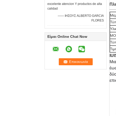
excelente atencion Υ productos de alta
Πλ
calidad
Μέ
—— ΙΗΣΟΥΣ ALBERTO GARCIA
FLORES
Τύ
Υλι
MO
Είμαι Online Chat Now
Τύπ
Τιμ
IUI
Μι
έως
δύο
επι