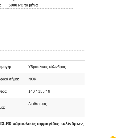
:
5000 PC το μήνα
ρμογή:
Υδραυλικός κύλινδρος
ρικό σήμα:
NOK
θος:
140 * 155 * 9
Διαθέσιμος
μα:
23-R0 υδραυλικές σφραγίδες κυλίνδρων
,