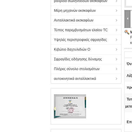
βαλβίδα σωληνοειδών εκσκαφέων
Μέρη μηχανών εκσκαφέων
Ανταλλακτικά εκσκαφέων
Τύπος παρεμβυσμάτων ελαίου TC
Υψηλές περιστροφικές σφραγίδες
Κιβώτιο δαχτυλιδιών Ο
Σφραγίδες οδήγησης δύναμης
Όν
Πλήρες σύνολο στολισμάτων
Λέξ
αυτοκινητικά ανταλλακτικά
πρ
Τυ
μετ
Επ