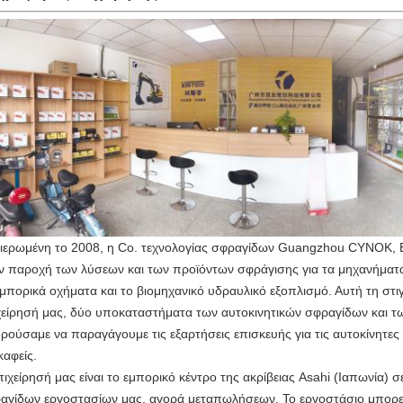
ιερωμένη το 2008, η Co. τεχνολογίας σφραγίδων Guangzhou CYNOK, ΕΠΕ
ν παροχή των λύσεων και των προϊόντων σφράγισης για τα μηχανήματα
εμπορικά οχήματα και το βιομηχανικό υδραυλικό εξοπλισμό. Αυτή τη στ
χείρησή μας, δύο υποκαταστήματα των αυτοκινητικών σφραγίδων και τ
ρούσαμε να παραγάγουμε τις εξαρτήσεις επισκευής για τις αυτοκίνητες 
καφείς.
πιχείρησή μας είναι το εμπορικό κέντρο της ακρίβειας Asahi (Ιαπωνία) 
αγίδων εργοστασίων μας, αγορά μεταπωλήσεων. Το εργοστάσιο μπορεί 