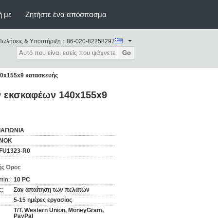
ή με
Ζητήστε ένα απόσπασμα
Πωλήσεις & Υποστήριξη：
86-020-82258297
Go
40x155x9 κατασκευής
ν εκσκαφέων 140x155x9
ΙΑΠΩΝΙΑ
NOK
FU1323-R0
ς Όροι:
min:
10 PC
ς:
Σαν απαίτηση των πελατών
5-15 ημέρες εργασίας
T/T, Western Union, MoneyGram,
PayPal