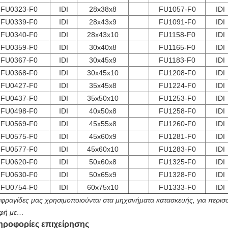
FU0323-F0
IDI
28x38x8
FU1057-F0
IDI
FU0339-F0
IDI
28x43x9
FU1091-F0
IDI
FU0340-F0
IDI
28x43x10
FU1158-F0
IDI
FU0359-F0
IDI
30x40x8
FU1165-F0
IDI
FU0367-F0
IDI
30x45x9
FU1183-F0
IDI
FU0368-F0
IDI
30x45x10
FU1208-F0
IDI
FU0427-F0
IDI
35x45x8
FU1224-F0
IDI
FU0437-F0
IDI
35x50x10
FU1253-F0
IDI
FU0498-F0
IDI
40x50x8
FU1258-F0
IDI
FU0569-F0
IDI
45x55x8
FU1260-F0
IDI
FU0575-F0
IDI
45x60x9
FU1281-F0
IDI
FU0577-F0
IDI
45x60x10
FU1283-F0
IDI
FU0620-F0
IDI
50x60x8
FU1325-F0
IDI
FU0630-F0
IDI
50x65x9
FU1328-F0
IDI
FU0754-F0
IDI
60x75x10
FU1333-F0
IDI
σφραγίδες μας χρησιμοποιούνται στα μηχανήματα κατασκευής, για περισ
φή με…
ηροφορίες επιχείρησης