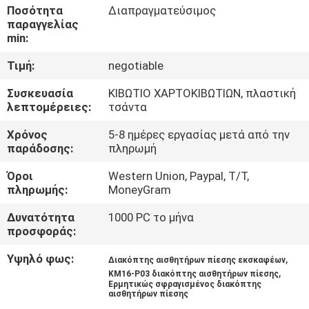
ΈΛΕΓΧΟΣ
Ποσότητα
Διαπραγματεύσιμος
παραγγελίας
min:
ΜΑΣ
Τιμή:
negotiable
ΕΛΆΤΕ
Συσκευασία
ΚΙΒΩΤΙΟ ΧΑΡΤΟΚΙΒΩΤΙΩΝ, πλαστική
ΣΕ
λεπτομέρειες:
τσάντα
ΕΠΑΦΉ
Χρόνος
5-8 ημέρες εργασίας μετά από την
ΜΕ
παράδοσης:
πληρωμή
Όροι
Western Union, Paypal, T/T,
ΕΙΔΉΣΕΙΣ
πληρωμής:
MoneyGram
Δυνατότητα
1000 PC το μήνα
προσφοράς:
ΖΗΤΉΣΤΕ
ΈΝΑ
Υψηλό φως:
,
Διακόπτης αισθητήρων πίεσης εκσκαφέων
,
KM16-P03 διακόπτης αισθητήρων πίεσης
ΑΠΌΣΠΑΣΜΑ
Ερμητικώς σφραγισμένος διακόπτης
αισθητήρων πίεσης