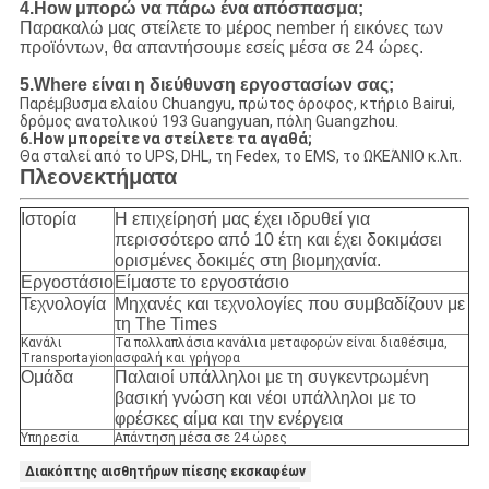
4.How μπορώ να πάρω ένα απόσπασμα;
Παρακαλώ μας στείλετε το μέρος nember ή εικόνες των
προϊόντων, θα απαντήσουμε εσείς μέσα σε 24 ώρες.
5.Where είναι η διεύθυνση εργοστασίων σας;
Παρέμβυσμα ελαίου Chuangyu, πρώτος όροφος, κτήριο Bairui,
δρόμος ανατολικού 193 Guangyuan, πόλη Guangzhou.
6.How μπορείτε να στείλετε τα αγαθά;
Θα σταλεί από το UPS, DHL, τη Fedex, το EMS, το ΩΚΕΆΝΙΟ κ.λπ.
Πλεονεκτήματα
Ιστορία
Η επιχείρησή μας έχει ιδρυθεί για
περισσότερο από 10 έτη και έχει δοκιμάσει
ορισμένες δοκιμές στη βιομηχανία.
Εργοστάσιο
Είμαστε το εργοστάσιο
Τεχνολογία
Μηχανές και τεχνολογίες που συμβαδίζουν με
τη The Times
Κανάλι
Τα πολλαπλάσια κανάλια μεταφορών είναι διαθέσιμα,
Transportayion
ασφαλή και γρήγορα
Ομάδα
Παλαιοί υπάλληλοι με τη συγκεντρωμένη
βασική γνώση και νέοι υπάλληλοι με το
φρέσκες αίμα και την ενέργεια
Υπηρεσία
Απάντηση μέσα σε 24 ώρες
Διακόπτης αισθητήρων πίεσης εκσκαφέων