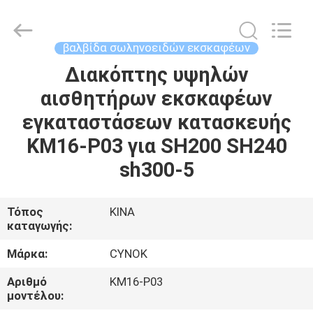
Chuangyu
Industrial
And
Trade
Co.,
βαλβίδα σωληνοειδών εκσκαφέων
Ltd..
All
Διακόπτης υψηλών
ΣΠΊΤΙ
Rights
Reserved.
αισθητήρων εκσκαφέων
ΠΡΟΪΌΝΤΑ
εγκαταστάσεων κατασκευής
KM16-P03 για SH200 SH240
ΠΕΡΊΠΟΥ
sh300-5
ΕΜΕΊΣ
Τόπος
ΚΙΝΑ
καταγωγής:
ΓΎΡΟΣ
ΕΡΓΟΣΤΑΣΊΩΝ
Μάρκα:
CYNOK
Αριθμό
KM16-P03
ΠΟΙΟΤΙΚΌΣ
μοντέλου: