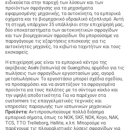
ειδικεύεται στην παροχή των λύσεων και των
προϊόντων σφράγισης για τα μηχανήματα
εφαρμοσμένης μηχανικής, τα αυτοκίνητα, τα εμπορικά
οχήματα και το βιομηχανικό υδραυλικό εξοπλισμό. Αυτή
τη στιγμή, υπάρχουν 35 υπάλληλοι στην επιχείρησή μας,
δύο υποκαταστήματα των αυτοκινητικών σφραγίδων
και των βιομηχανικών σφραγίδων. Θα μπορούσαμε να
παραγάγουμε τις εξαρτήσεις επισκευής για τις
αυτοκίνητες μηχανές, τα κιβώτια ταχυτήτων και τους
εκσκαφείς.
Η επιχείρησή μας είναι το εμπορικό κέντρο της
ακρίβειας Asahi (Ιαπωνία) σε Guangzhou, αρμόδιο για τις
πωλήσεις των σφραγίδων εργοστασίων μας, αγορά
μεταπωλήσεων. Το εργοστάσιο μπορεί σχέδια σχεδίου,
να προσαρμόσει και να αναπτύξουν τα σφραγισμένα
προϊόντα για τους πελάτες με το σύντομο κύκλο και
την υψηλή αποδοτικότητα. Για να παρέχουν στα
custormers τις επαγγελματικές τεχνικές και
υπηρεσίες παραγωγής των ιαπωνικών μηχανικών
Προϊόντα:
Αντιπροσωπεύουμε πολλά διάσημα
εμπορικά σήματα, όπως το NOK, SKF, NDK, Koyo, NAK,
TCS, TTO Trelleborg, Hallite, κ.λπ. Μπορούμε να
παρέχουμε τις πλουραλιστικές λύσεις σφραγίδων για