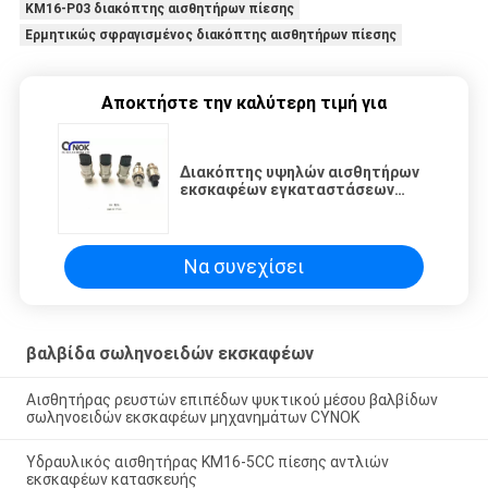
KM16-P03 διακόπτης αισθητήρων πίεσης
Ερμητικώς σφραγισμένος διακόπτης αισθητήρων πίεσης
Αποκτήστε την καλύτερη τιμή για
Διακόπτης υψηλών αισθητήρων
εκσκαφέων εγκαταστάσεων
κατασκευής KM16-P03 για SH200
SH240 sh300-5
Να συνεχίσει
βαλβίδα σωληνοειδών εκσκαφέων
Αισθητήρας ρευστών επιπέδων ψυκτικού μέσου βαλβίδων
σωληνοειδών εκσκαφέων μηχανημάτων CYNOK
Υδραυλικός αισθητήρας KM16-5CC πίεσης αντλιών
εκσκαφέων κατασκευής