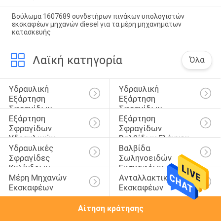
Βούλωμα 1607689 συνδετήρων πινάκων υπολογιστών
εκσκαφέων μηχανών diesel για τα μέρη μηχανημάτων
κατασκευής
Λαϊκή κατηγορία
Όλα
Υδραυλική 
Υδραυλική 
Εξάρτηση 
Εξάρτηση 
Σφραγίδων 
Σφραγίδων 
Εξάρτηση 
Εξάρτηση 
Κυλίνδρων
Διακοπτών
Σφραγίδων 
Σφραγίδων 
Υδραυλικών 
Βαλβίδων Ελέγχου
Υδραυλικές 
Βαλβίδα 
Αντλιών
Σφραγίδες 
Σωληνοειδών 
Κυλίνδρων
Εκσκαφέων
Μέρη Μηχανών 
Ανταλλακτικά 
Εκσκαφέων
Εκσκαφέων
Αίτηση κράτησης