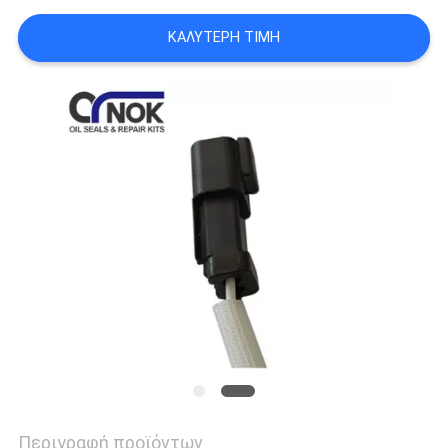
VR
ΚΑΛΎΤΕΡΗ ΤΙΜΉ
SITEMAP
PRIVACY
POLICY
Περιγραφή προϊόντων