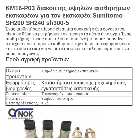
KM16-P03 διακόπτης υψηλών αισθητήρων
εκσκαφέων για τον εκσκαφέα Sumitomo
SH200 SH240 sh300-5
Ένας αισθητήρας πίεσης είναι μια συσκευή ή ένα όργανο που
είναι σε θέση να μετρήσουν την πίεση στα αέρια ή τα υγρά. Ένας
αισθητήρας πίεσης αποτελείται από ένα pressure-sensitive
στοιχείο που μπορεί να καθορίσει την πίεση που εφαρμόζονται
και τα συστατικά για να μετατρέψουν τις πληροφορίες σε ένα
σήμα παραγωγής.
Προδιαγραφή προϊόντων
Όνομα
Υψηλός αισθητήρας εκσκαφέων
προϊόντων
Εφαρμόσιμες
Καταστήματα επισκευής μηχανημάτων,
βιομηχανίες
εγκαταστάσεις κατασκευής,
Συσκευασία
Τυποποιημένη συσκευασία
Ποιότητα
Υψηλός - ποιότητα
Θέση προέλευσης
Κίνα