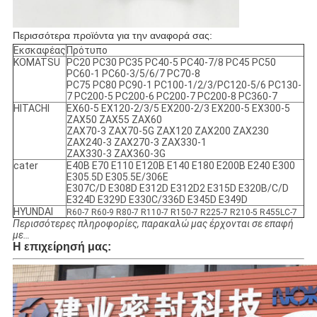
Περισσότερα προϊόντα για την αναφορά σας:
Εκσκαφέας
Πρότυπο
KOMATSU
PC20 PC30 PC35 PC40-5 PC40-7/8 PC45 PC50
PC60-1 PC60-3/5/6/7 PC70-8
PC75 PC80 PC90-1 PC100-1/2/3/PC120-5/6 PC130-
7 PC200-5 PC200-6 PC200-7 PC200-8 PC360-7
HITACHI
EX60-5 EX120-2/3/5 EX200-2/3 EX200-5 EX300-5
ZAX50 ZAX55 ZAX60
ZAX70-3 ZAX70-5G ZAX120 ZAX200 ZAX230
ZAX240-3 ZAX270-3 ZAX330-1
ZAX330-3 ZAX360-3G
cater
E40B E70 E110 E120B E140 E180 E200B E240 E300
E305.5D E305.5E/306E
E307C/D E308D E312D E312D2 E315D E320B/C/D
E324D E329D E330C/336D E345D E349D
HYUNDAI
R60-7 R60-9 R80-7 R110-7 R150-7 R225-7 R210-5 R455LC-7
Περισσότερες πληροφορίες, παρακαλώ μας έρχονται σε επαφή
με…
Η επιχείρησή μας: