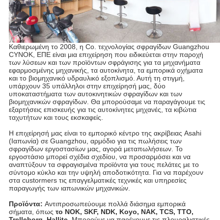
Καθιερωμένη το 2008, η Co. τεχνολογίας σφραγίδων Guangzhou
CYNOK, ΕΠΕ είναι μια επιχείρηση που ειδικεύεται στην παροχή
των λύσεων και των προϊόντων σφράγισης για τα μηχανήματα
εφαρμοσμένης μηχανικής, τα αυτοκίνητα, τα εμπορικά οχήματα
και το βιομηχανικό υδραυλικό εξοπλισμό. Αυτή τη στιγμή,
υπάρχουν 35 υπάλληλοι στην επιχείρησή μας, δύο
υποκαταστήματα των αυτοκινητικών σφραγίδων και των
βιομηχανικών σφραγίδων. Θα μπορούσαμε να παραγάγουμε τις
εξαρτήσεις επισκευής για τις αυτοκίνητες μηχανές, τα κιβώτια
ταχυτήτων και τους εκσκαφείς.
Η επιχείρησή μας είναι το εμπορικό κέντρο της ακρίβειας Asahi
(Ιαπωνία) σε Guangzhou, αρμόδιο για τις πωλήσεις των
σφραγίδων εργοστασίων μας, αγορά μεταπωλήσεων. Το
εργοστάσιο μπορεί σχέδια σχεδίου, να προσαρμόσει και να
αναπτύξουν τα σφραγισμένα προϊόντα για τους πελάτες με το
σύντομο κύκλο και την υψηλή αποδοτικότητα. Για να παρέχουν
στα custormers τις επαγγελματικές τεχνικές και υπηρεσίες
παραγωγής των ιαπωνικών μηχανικών.
Προϊόντα:
Αντιπροσωπεύουμε πολλά διάσημα εμπορικά
σήματα, όπως
το NOK, SKF, NDK, Koyo, NAK, TCS, TTO,
Trelleborg, Hallite
. Μπορούμε να παρέχουμε τις πλουραλιστικές