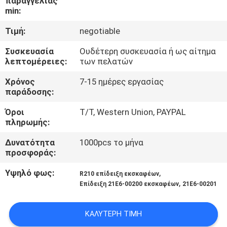
παραγγελίας
ΈΛΕΓΧΟΣ
min:
Τιμή:
negotiable
ΜΑΣ
Συσκευασία
Ουδέτερη συσκευασία ή ως αίτημα
ΕΛΆΤΕ
λεπτομέρειες:
των πελατών
ΣΕ
Χρόνος
7-15 ημέρες εργασίας
ΕΠΑΦΉ
παράδοσης:
ΜΕ
Όροι
T/T, Western Union, PAYPAL
πληρωμής:
ΕΙΔΉΣΕΙΣ
Δυνατότητα
1000pcs το μήνα
προσφοράς:
ΖΗΤΉΣΤΕ
Υψηλό φως:
,
R210 επίδειξη εκσκαφέων
,
Επίδειξη 21E6-00200 εκσκαφέων
21E6-00201
ΈΝΑ
ΑΠΌΣΠΑΣΜΑ
ΚΑΛΎΤΕΡΗ ΤΙΜΉ