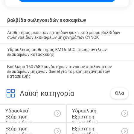
βαλβίδα σωληνοειδών εκσκαφέων
Αισθητήρας ρευστών επιπέδων ψυκτικού μέσου βαλβίδων
σωληνοειδών εκσκαφέων μηχανημάτων CYNOK
Υδραυλικός αισθητήρας KM16-5CC πίεσης αντλιών
εκσκαφέων κατασκευής
Βούλωμα 1607689 συνδετήρων πινάκων υπολογιστών
εκσκαφέων μηχανών diesel για τα μέρη μηχανημάτων
κατασκευής
Λαϊκή κατηγορία
Όλα
Υδραυλική 
Υδραυλική 
Εξάρτηση 
Εξάρτηση 
Σφραγίδων 
Σφραγίδων 
Εξάρτηση 
Εξάρτηση 
Κυλίνδρων
Διακοπτών