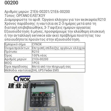
00200
Αριθμός μερών: 21E6-00201/21E6-00200
Τύπος: ΟΡΓΑΝΟ ΕΛΈΓΧΟΥ
Διαμορφώστε το αριθ.: Όργανο ελέγχου για τον εκσκαφέα R210
Χρόνος παράδοσης: η ναυτιλία σε 2-3 ημέρες μετά από τη
διαταγή επιβεβαιώθηκε, 3-7 αφίξεις ημερών εργασίας
Εξουσιοδότηση: 6 μήνες, προσφέρουμε την ελεύθερη επισκευή
ή την ανταλλαγή serviece εάν εκεί πρόβλημα ποιότητας του
οποιουδήποτε προϊόντος στην εξουσιοδότηση.
Εμπορικό σήμα
CYNOK
Όνομα προϊόντων
Επιτροπή επίδειξης οργάνων ελέγχου
Πρότυπο
R210
Όρος
100% νέος
Αριθμός μερών
21E6-00200
MOQ
1PCS
Όροι παράδοσης
Μετά από την πληρωμή σας
Μέθοδοι ναυτιλίας
DHL UPS Fedex EMS