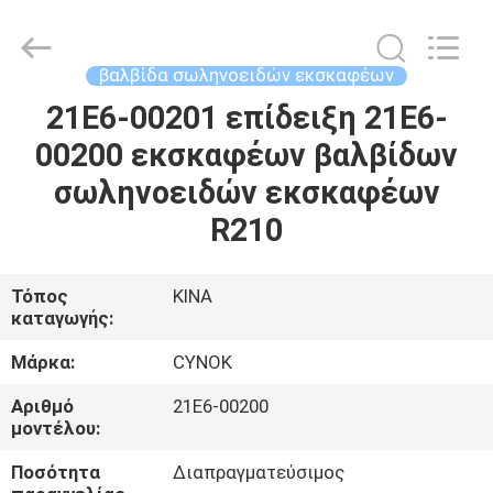
Chuangyu
Industrial
And
Trade
Co.,
βαλβίδα σωληνοειδών εκσκαφέων
Ltd..
All
21E6-00201 επίδειξη 21E6-
ΣΠΊΤΙ
Rights
Reserved.
00200 εκσκαφέων βαλβίδων
ΠΡΟΪΌΝΤΑ
σωληνοειδών εκσκαφέων
R210
ΠΕΡΊΠΟΥ
ΕΜΕΊΣ
Τόπος
ΚΙΝΑ
καταγωγής:
ΓΎΡΟΣ
Μάρκα:
CYNOK
ΕΡΓΟΣΤΑΣΊΩΝ
Αριθμό
21E6-00200
μοντέλου:
ΠΟΙΟΤΙΚΌΣ
Ποσότητα
Διαπραγματεύσιμος