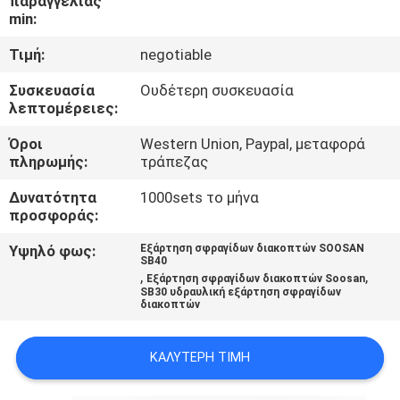
παραγγελίας
ΈΛΕΓΧΟΣ
min:
Τιμή:
negotiable
ΜΑΣ
Συσκευασία
Ουδέτερη συσκευασία
ΕΛΆΤΕ
λεπτομέρειες:
ΣΕ
Όροι
Western Union, Paypal, μεταφορά
ΕΠΑΦΉ
πληρωμής:
τράπεζας
ΜΕ
Δυνατότητα
1000sets το μήνα
προσφοράς:
ΕΙΔΉΣΕΙΣ
Υψηλό φως:
Εξάρτηση σφραγίδων διακοπτών SOOSAN
SB40
,
,
Εξάρτηση σφραγίδων διακοπτών Soosan
SB30 υδραυλική εξάρτηση σφραγίδων
ΖΗΤΉΣΤΕ
διακοπτών
ΈΝΑ
ΚΑΛΎΤΕΡΗ ΤΙΜΉ
ΑΠΌΣΠΑΣΜΑ