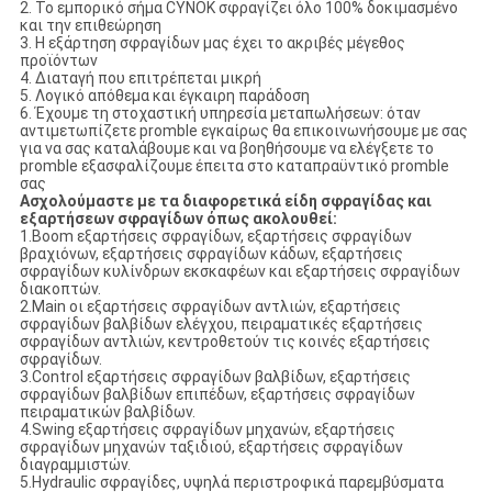
2. Το εμπορικό σήμα CYNOK σφραγίζει όλο 100% δοκιμασμένο
και την επιθεώρηση
3. Η εξάρτηση σφραγίδων μας έχει το ακριβές μέγεθος
προϊόντων
4. Διαταγή που επιτρέπεται μικρή
5. Λογικό απόθεμα και έγκαιρη παράδοση
6. Έχουμε τη στοχαστική υπηρεσία μεταπωλήσεων: όταν
αντιμετωπίζετε promble εγκαίρως θα επικοινωνήσουμε με σας
για να σας καταλάβουμε και να βοηθήσουμε να ελέγξετε το
promble εξασφαλίζουμε έπειτα στο καταπραϋντικό promble
σας
Ασχολούμαστε με τα διαφορετικά είδη σφραγίδας και
εξαρτήσεων σφραγίδων όπως ακολουθεί:
1.Boom εξαρτήσεις σφραγίδων, εξαρτήσεις σφραγίδων
βραχιόνων, εξαρτήσεις σφραγίδων κάδων, εξαρτήσεις
σφραγίδων κυλίνδρων εκσκαφέων και εξαρτήσεις σφραγίδων
διακοπτών.
2.Main οι εξαρτήσεις σφραγίδων αντλιών, εξαρτήσεις
σφραγίδων βαλβίδων ελέγχου, πειραματικές εξαρτήσεις
σφραγίδων αντλιών, κεντροθετούν τις κοινές εξαρτήσεις
σφραγίδων.
3.Control εξαρτήσεις σφραγίδων βαλβίδων, εξαρτήσεις
σφραγίδων βαλβίδων επιπέδων, εξαρτήσεις σφραγίδων
πειραματικών βαλβίδων.
4.Swing εξαρτήσεις σφραγίδων μηχανών, εξαρτήσεις
σφραγίδων μηχανών ταξιδιού, εξαρτήσεις σφραγίδων
διαγραμμιστών.
5.Hydraulic σφραγίδες, υψηλά περιστροφικά παρεμβύσματα