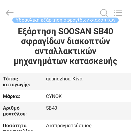
Chuangyu
Industrial
And
Trade
Co.,
Υδραυλική εξάρτηση σφραγίδων διακοπτών
Ltd..
All
Εξάρτηση SOOSAN SB40
ΣΠΊΤΙ
Rights
Reserved.
σφραγίδων διακοπτών
ΠΡΟΪΌΝΤΑ
ανταλλακτικών
μηχανημάτων κατασκευής
ΠΕΡΊΠΟΥ
ΕΜΕΊΣ
Τόπος
guangzhou, Κίνα
καταγωγής:
ΓΎΡΟΣ
Μάρκα:
CYNOK
ΕΡΓΟΣΤΑΣΊΩΝ
Αριθμό
SB40
μοντέλου:
ΠΟΙΟΤΙΚΌΣ
Ποσότητα
Διαπραγματεύσιμος