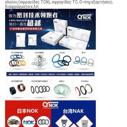
ελαίου (σφραγίδες TCN), σφραγίδες TC, O-ring εξαρτήσεις,
διαφράγματα κ.λπ.