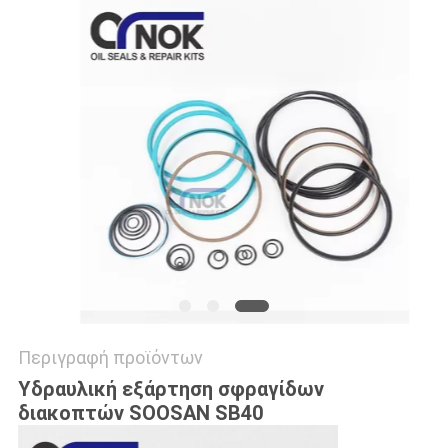
VR
SITEMAP
PRIVACY
POLICY
Περιγραφή προϊόντων
Υδραυλική εξάρτηση σφραγίδων
διακοπτών SOOSAN SB40