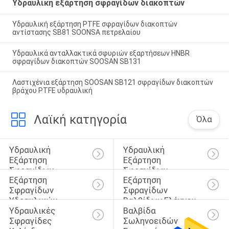
Υδραυλική εξάρτηση σφραγίδων διακοπτών
Υδραυλική εξάρτηση PTFE σφραγίδων διακοπτών
αντίστασης SB81 SOONSA πετρελαίου
Υδραυλικά ανταλλακτικά σφυριών εξαρτήσεων HNBR
σφραγίδων διακοπτών SOOSAN SB131
Λαστιχένια εξάρτηση SOOSAN SB121 σφραγίδων διακοπτών
βράχου PTFE υδραυλική
Λαϊκή κατηγορία
Όλα
Υδραυλική 
Υδραυλική 
Εξάρτηση 
Εξάρτηση 
Σφραγίδων 
Σφραγίδων 
Εξάρτηση 
Εξάρτηση 
Κυλίνδρων
Διακοπτών
Σφραγίδων 
Σφραγίδων 
Υδραυλικών 
Βαλβίδων Ελέγχου
Υδραυλικές 
Βαλβίδα 
Αντλιών
Σφραγίδες 
Σωληνοειδών 