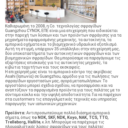
Καθιερωμένη το 2008, η Co. τεχνολογίας σφραγίδων
Guangzhou CYNOK, ΕΠΕ είναι μια επιχείρηση που ειδικεύεται
στην παροχή των λύσεων και των προϊόντων σφράγισης για τα
μηχανήματα εφαρμοσμένης μηχανικής, τα αυτοκίνητα, τα
εμπορικά οχήματα και το βιομηχανικό υδραυλικό εξοπλισμό.
Αυτή τη στιγμή, υπάρχουν 35 υπάλληλοι στην επιχείρησή μας,
δύο υποκαταστήματα των αυτοκινητικών σφραγίδων και των
βιομηχανικών σφραγίδων. Θα μπορούσαμε να παραγάγουμε τις
εξαρτήσεις επισκευής για τις αυτοκίνητες μηχανές, τα
κιβώτια ταχυτήτων και τους εκσκαφείς.
Η επιχείρησή μας είναι το εμπορικό κέντρο της ακρίβειας
Asahi (Ιαπωνία) σε Guangzhou, αρμόδιο για τις πωλήσεις των
σφραγίδων εργοστασίων μας, αγορά μεταπωλήσεων. Το
εργοστάσιο μπορεί σχέδια σχεδίου, να προσαρμόσει και να
αναπτύξουν τα σφραγισμένα προϊόντα για τους πελάτες με το
σύντομο κύκλο και την υψηλή αποδοτικότητα. Για να παρέχουν
στα custormers τις επαγγελματικές τεχνικές και υπηρεσίες
παραγωγής των ιαπωνικών μηχανικών.
Προϊόντα:
Αντιπροσωπεύουμε πολλά διάσημα εμπορικά
σήματα, όπως
το NOK, SKF, NDK, Koyo, NAK, TCS, TTO,
Trelleborg, Hallite
, κ.λπ. Μπορούμε να παρέχουμε τις
πλουραλιστικές λύσεις σφραγίδων για τους πελάτες.