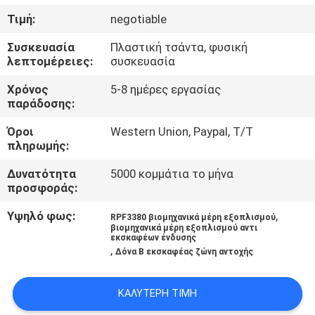
ΈΛΕΓΧΟΣ
Τιμή:
negotiable
Συσκευασία
Πλαστική τσάντα, φυσική
ΜΑΣ
λεπτομέρειες:
συσκευασία
ΕΛΆΤΕ
Χρόνος
5-8 ημέρες εργασίας
ΣΕ
παράδοσης:
ΕΠΑΦΉ
Όροι
Western Union, Paypal, T/T
πληρωμής:
ΜΕ
Δυνατότητα
5000 κομμάτια το μήνα
προσφοράς:
ΕΙΔΉΣΕΙΣ
Υψηλό φως:
,
RPF3380 βιομηχανικά μέρη εξοπλισμού
βιομηχανικά μέρη εξοπλισμού αντι
ΖΗΤΉΣΤΕ
εκσκαφέων ένδυσης
,
Δόνα Β εκσκαφέας ζώνη αντοχής
ΈΝΑ
ΑΠΌΣΠΑΣΜΑ
ΚΑΛΎΤΕΡΗ ΤΙΜΉ