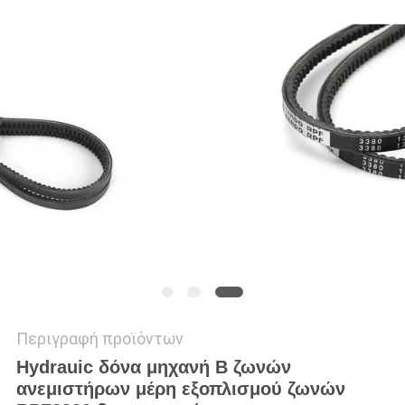
VR
SITEMAP
PRIVACY
POLICY
Περιγραφή προϊόντων
Hydrauic δόνα μηχανή Β ζωνών
ανεμιστήρων μέρη εξοπλισμού ζωνών