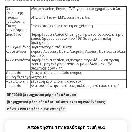
Όροι
Western Union, Paypal, T/T, γραμμάριο χρημάτων κ.λπ.
πληρωμής
Τρόπος
DHL, UPS, Fedex, EMS, ωκεάνιο κ.λπ.
παράδοσης:
Τύπος
Εργοστάσιο και εμπορική επιχείρηση
επιχείρησης
Διεύθυνση
Παρέμβυσμα ελαίου Chuangyu, πρώτος όροφος, κτήριο
Bairui, δρόμος ανατολικού 193 Guangyuan, πόλη
Guangzhou
Καθιερωμένος
Περισσότερο από 10 έτη
Κύρια αγορά
Βόρεια Αμερική, Νότια Αμερική, Αφρική, Νοτιοανατολική
Ασία κ.λπ.
Άλλα προϊόντα
Παρέμβυσμα ελαίου, εξάρτηση σφραγίδων, επιτροπή
Contral, μηχανή ρυθμιστικών βαλβίδων, βαλβίδα
σωληνοειδών κ.λπ.
Υπηρεσία
Μιας στάσης υπηρεσία αγοράς
Μικρή διαταγή
Δεχτείτε
Μετά από την
Εξέταση πριν από την αποστολή
υπηρεσία
Ανατροφοδότηση από τους πελάτες ανά πάσα στιγμή
RPF3380 βιομηχανικά μέρη εξοπλισμού
βιομηχανικά μέρη εξοπλισμού αντι εκσκαφέων ένδυσης
Δόνα Β εκσκαφέας ζώνη αντοχής
Αποκτήστε την καλύτερη τιμή για