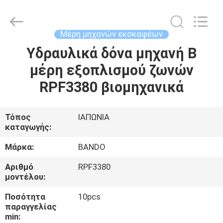
Chuangyu
Industrial
And
Trade
Co.,
Μέρη μηχανών εκσκαφέων
Ltd..
All
Υδραυλικά δόνα μηχανή Β
ΣΠΊΤΙ
Rights
Reserved.
μέρη εξοπλισμού ζωνών
ΠΡΟΪΌΝΤΑ
RPF3380 βιομηχανικά
ΠΕΡΊΠΟΥ
Τόπος
ΙΑΠΩΝΙΑ
καταγωγής:
ΕΜΕΊΣ
Μάρκα:
BANDO
ΓΎΡΟΣ
Αριθμό
RPF3380
μοντέλου:
ΕΡΓΟΣΤΑΣΊΩΝ
Ποσότητα
10pcs
παραγγελίας
ΠΟΙΟΤΙΚΌΣ
min: