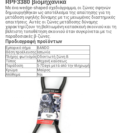
RPF3380 βιομηχανικά
Με ένα wedge-shaped σχεδιάγραμμα, οι ζώνες σφηνών
δημιουργήθηκαν ως αποτέλεσμα της απαίτησης για τη
μετάδοση υψηλής δύναμης με τις μειωμένες διαστημικές
απαιτήσεις. Αυτές οι ζώνες μετάδοσης δύναμης
χαρακτηρίζουν τη βελτιωμένη κατασκευή σκοινιού και τη
βέλτιστη τοποθέτηση σκοινιού όταν συγκρίνεται με τις
παραδοσιακές β-ζώνες.
Προδιαγραφή προϊόντων
Εμπορικό σήμα
BANDO
Θέση προέλευσης
Ιαπωνία
Πλήρης φωτισμός
Οδοντωτή ζώνη Β
Τύπος
Μηχανή καύσεως
Παράδοση
5-7Days μετά από την πληρωμή
Χρώμα
Μαύρος
Απόθεμα
Ναι