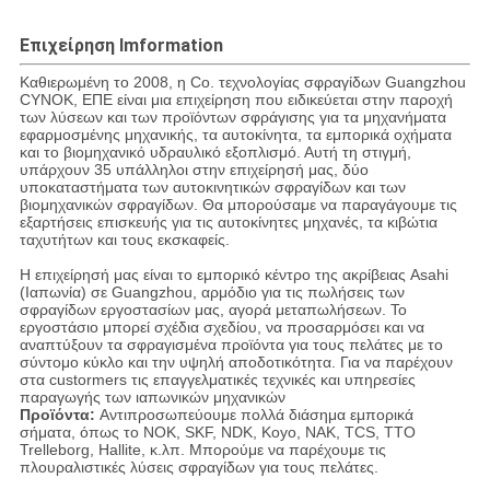
Επιχείρηση Imformation
Καθιερωμένη το 2008, η Co. τεχνολογίας σφραγίδων Guangzhou
CYNOK, ΕΠΕ είναι μια επιχείρηση που ειδικεύεται στην παροχή
των λύσεων και των προϊόντων σφράγισης για τα μηχανήματα
εφαρμοσμένης μηχανικής, τα αυτοκίνητα, τα εμπορικά οχήματα
και το βιομηχανικό υδραυλικό εξοπλισμό. Αυτή τη στιγμή,
υπάρχουν 35 υπάλληλοι στην επιχείρησή μας, δύο
υποκαταστήματα των αυτοκινητικών σφραγίδων και των
βιομηχανικών σφραγίδων. Θα μπορούσαμε να παραγάγουμε τις
εξαρτήσεις επισκευής για τις αυτοκίνητες μηχανές, τα κιβώτια
ταχυτήτων και τους εκσκαφείς.
Η επιχείρησή μας είναι το εμπορικό κέντρο της ακρίβειας Asahi
(Ιαπωνία) σε Guangzhou, αρμόδιο για τις πωλήσεις των
σφραγίδων εργοστασίων μας, αγορά μεταπωλήσεων. Το
εργοστάσιο μπορεί σχέδια σχεδίου, να προσαρμόσει και να
αναπτύξουν τα σφραγισμένα προϊόντα για τους πελάτες με το
σύντομο κύκλο και την υψηλή αποδοτικότητα. Για να παρέχουν
στα custormers τις επαγγελματικές τεχνικές και υπηρεσίες
παραγωγής των ιαπωνικών μηχανικών
Προϊόντα:
Αντιπροσωπεύουμε πολλά διάσημα εμπορικά
σήματα, όπως το NOK, SKF, NDK, Koyo, NAK, TCS, TTO
Trelleborg, Hallite, κ.λπ. Μπορούμε να παρέχουμε τις
πλουραλιστικές λύσεις σφραγίδων για τους πελάτες.