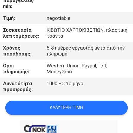
παραγγελίας
ΈΛΕΓΧΟΣ
min:
Τιμή:
negotiable
ΜΑΣ
Συσκευασία
ΚΙΒΩΤΙΟ ΧΑΡΤΟΚΙΒΩΤΙΩΝ, πλαστική
ΕΛΆΤΕ
λεπτομέρειες:
τσάντα
ΣΕ
Χρόνος
5-8 ημέρες εργασίας μετά από την
ΕΠΑΦΉ
παράδοσης:
πληρωμή
ΜΕ
Όροι
Western Union, Paypal, T/T,
πληρωμής:
MoneyGram
ΕΙΔΉΣΕΙΣ
Δυνατότητα
1000 PC το μήνα
προσφοράς:
ΖΗΤΉΣΤΕ
ΚΑΛΎΤΕΡΗ ΤΙΜΉ
ΈΝΑ
ΑΠΌΣΠΑΣΜΑ