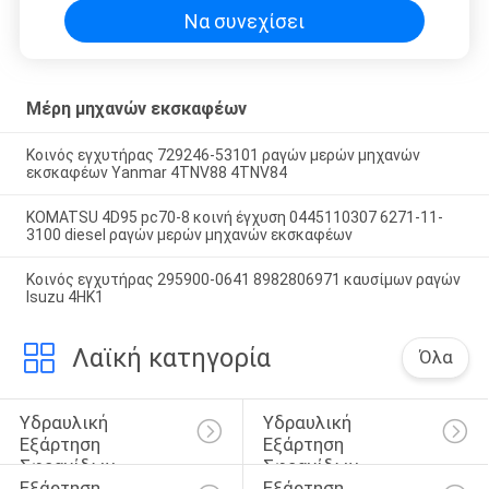
Να συνεχίσει
Μέρη μηχανών εκσκαφέων
Κοινός εγχυτήρας 729246-53101 ραγών μερών μηχανών
εκσκαφέων Yanmar 4TNV88 4TNV84
KOMATSU 4D95 pc70-8 κοινή έγχυση 0445110307 6271-11-
3100 diesel ραγών μερών μηχανών εκσκαφέων
Κοινός εγχυτήρας 295900-0641 8982806971 καυσίμων ραγών
Isuzu 4HK1
Λαϊκή κατηγορία
Όλα
Υδραυλική 
Υδραυλική 
Εξάρτηση 
Εξάρτηση 
Σφραγίδων 
Σφραγίδων 
Εξάρτηση 
Εξάρτηση 
Κυλίνδρων
Διακοπτών