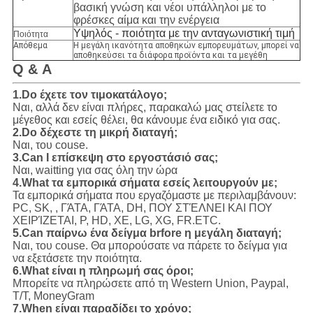
βασική γνώση και νέοι υπάλληλοι με το
φρέσκες αίμα και την ενέργεια
Υψηλός - ποιότητα με την ανταγωνιστική τιμή
Ποιότητα
Απόθεμα
Η μεγάλη ικανότητα αποθηκών εμπορευμάτων, μπορεί να
αποθηκεύσει τα διάφορα προϊόντα και τα μεγέθη
Q & Α
1.Do έχετε τον τιμοκατάλογο;
Ναι, αλλά δεν είναι πλήρες, παρακαλώ μας στείλετε το
μέγεθος και εσείς θέλει, θα κάνουμε ένα ειδικό για σας.
2.Do δέχεστε τη μικρή διαταγή;
Ναι, του couse.
3.Can Ι επίσκεψη στο εργοστάσιό σας;
Ναι, waitting για σας όλη την ώρα
4.What τα εμπορικά σήματα εσείς λειτουργούν με;
Τα εμπορικά σήματα που εργαζόμαστε με περιλαμβάνουν:
PC, SK, , ΓΆΤΑ, ΓΆΤΑ, DH, ΠΟΥ ΣΤΈΛΝΕΙ ΚΑΙ ΠΟΥ
ΧΕΙΡΊΖΕΤΑΙ, Ρ, HD, XE, LG, XG, FR.ETC.
5.Can παίρνω ένα δείγμα brfore η μεγάλη διαταγή;
Ναι, του couse. Θα μπορούσατε να πάρετε το δείγμα για
να εξετάσετε την ποιότητα.
6.What είναι η πληρωμή σας όροι;
Μπορείτε να πληρώσετε από τη Western Union, Paypal,
T/T, MoneyGram
7.When είναι παραδίδει το χρόνο;