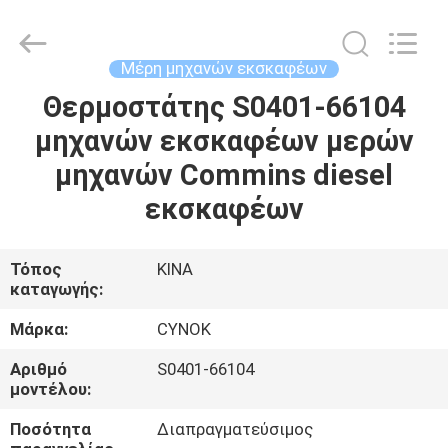
Chuangyu
Industrial
And
Trade
Co.,
Μέρη μηχανών εκσκαφέων
Ltd..
All
Θερμοστάτης S0401-66104
ΣΠΊΤΙ
Rights
Reserved.
μηχανών εκσκαφέων μερών
ΠΡΟΪΌΝΤΑ
μηχανών Commins diesel
εκσκαφέων
ΠΕΡΊΠΟΥ
ΕΜΕΊΣ
Τόπος
ΚΙΝΑ
καταγωγής:
ΓΎΡΟΣ
Μάρκα:
CYNOK
ΕΡΓΟΣΤΑΣΊΩΝ
Αριθμό
S0401-66104
μοντέλου:
ΠΟΙΟΤΙΚΌΣ
Ποσότητα
Διαπραγματεύσιμος