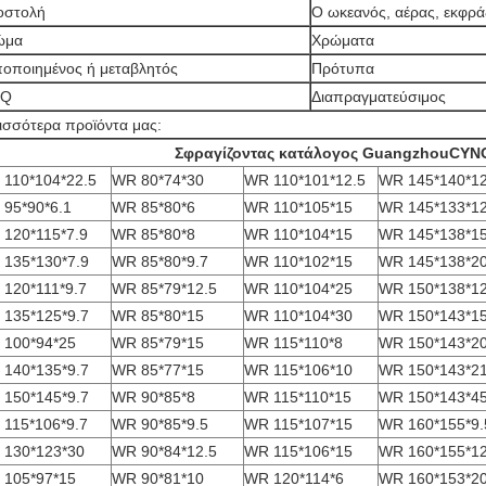
οστολή
Ο ωκεανός, αέρας, εκφρά
ώμα
Χρώματα
οποιημένος ή μεταβλητός
Πρότυπα
Q
Διαπραγματεύσιμος
ισσότερα προϊόντα μας:
Σφραγίζοντας κατάλογος GuangzhouCYN
110*104*22.5
WR 80*74*30
WR 110*101*12.5
WR 145*140*12
95*90*6.1
WR 85*80*6
WR 110*105*15
WR 145*133*12
120*115*7.9
WR 85*80*8
WR 110*104*15
WR 145*138*1
135*130*7.9
WR 85*80*9.7
WR 110*102*15
WR 145*138*2
120*111*9.7
WR 85*79*12.5
WR 110*104*25
WR 150*138*12
135*125*9.7
WR 85*80*15
WR 110*104*30
WR 150*143*1
 100*94*25
WR 85*79*15
WR 115*110*8
WR 150*143*2
140*135*9.7
WR 85*77*15
WR 115*106*10
WR 150*143*2
150*145*9.7
WR 90*85*8
WR 115*110*15
WR 150*143*4
115*106*9.7
WR 90*85*9.5
WR 115*107*15
WR 160*155*9.
 130*123*30
WR 90*84*12.5
WR 115*106*15
WR 160*155*12
 105*97*15
WR 90*81*10
WR 120*114*6
WR 160*153*2