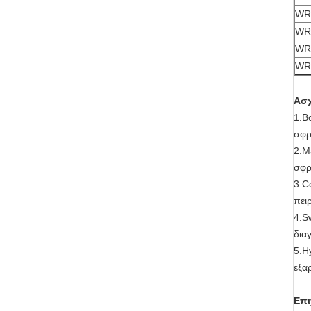
WR
WR 
WR 
WR
Ασχ
1.B
σφρ
2.M
σφρ
3.C
πει
4.S
δια
5.H
εξα
Επι