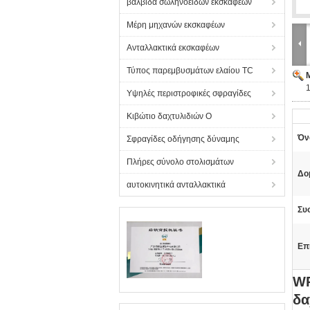
βαλβίδα σωληνοειδών εκσκαφέων
Μέρη μηχανών εκσκαφέων
Ανταλλακτικά εκσκαφέων
Τύπος παρεμβυσμάτων ελαίου TC
Υψηλές περιστροφικές σφραγίδες
Κιβώτιο δαχτυλιδιών Ο
Όν
Σφραγίδες οδήγησης δύναμης
Πλήρες σύνολο στολισμάτων
Δο
αυτοκινητικά ανταλλακτικά
Συ
Επ
WR
δα