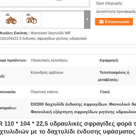
Όροι πληρωμής:
Δυνατότητα προσφοράς
Επικοινωνία
Μεγάλες Εικόνας :
Φαινολικό δαχτυλίδι WR
110x104x22.5 ένδυσης σφραγίδων ρητίνης υδραυλικό
ομα προϊόντων:
Υδραυλικός κύλινδρος
Εφαρμογή:
Κύλινδρος εμβόλων
Τυποποιημένος ή
μή:
μεταβλητός:
σκευασία:
Πλαστική τσάντα
Υλικό:
DX300 δαχτυλίδι ένδυσης σφραγίδων
Φαινολικό δ
,
ισημαίνω:
Φαινολική εξάρτηση σφραγίδων ρητίνης υδραυλικ
 110 * 104 * 22,5 υδραυλικές σφραγίδες φορά 
χτυλιδιών με το δαχτυλίδι ένδυσης υφάσματος