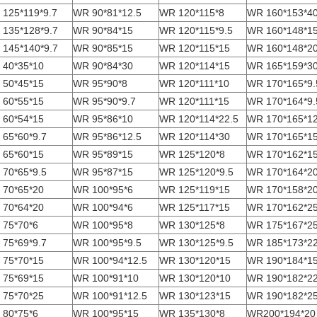
125*119*9.7
WR 90*81*12.5
WR 120*115*8
WR 160*153*4
135*128*9.7
WR 90*84*15
WR 120*115*9.5
WR 160*148*1
145*140*9.7
WR 90*85*15
WR 120*115*15
WR 160*148*2
 40*35*10
WR 90*84*30
WR 120*114*15
WR 165*159*3
 50*45*15
WR 95*90*8
WR 120*111*10
WR 170*165*9.
 60*55*15
WR 95*90*9.7
WR 120*111*15
WR 170*164*9.
 60*54*15
WR 95*86*10
WR 120*114*22.5
WR 170*165*12
65*60*9.7
WR 95*86*12.5
WR 120*114*30
WR 170*165*1
 65*60*15
WR 95*89*15
WR 125*120*8
WR 170*162*1
70*65*9.5
WR 95*87*15
WR 125*120*9.5
WR 170*164*2
 70*65*20
WR 100*95*6
WR 125*119*15
WR 170*158*2
 70*64*20
WR 100*94*6
WR 125*117*15
WR 170*162*2
 75*70*6
WR 100*95*8
WR 130*125*8
WR 175*167*2
75*69*9.7
WR 100*95*9.5
WR 130*125*9.5
WR 185*173*22
 75*70*15
WR 100*94*12.5
WR 130*120*15
WR 190*184*1
 75*69*15
WR 100*91*10
WR 130*120*10
WR 190*182*22
 75*70*25
WR 100*91*12.5
WR 130*123*15
WR 190*182*2
 80*75*6
WR 100*95*15
WR 135*130*8
WR200*194*20