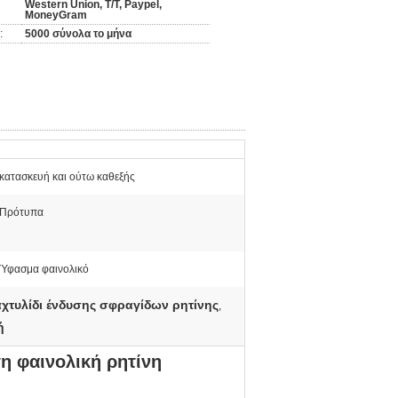
Western Union, T/T, Paypel,
MoneyGram
:
5000 σύνολα το μήνα
κατασκευή και ούτω καθεξής
Πρότυπα
Ύφασμα φαινολικό
αχτυλίδι ένδυσης σφραγίδων ρητίνης
,
ή
τη φαινολική ρητίνη