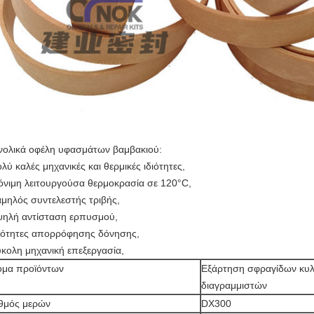
νολικά οφέλη υφασμάτων βαμβακιού:
ολύ καλές μηχανικές και θερμικές ιδιότητες,
όνιμη λειτουργούσα θερμοκρασία σε 120°C,
αμηλός συντελεστής τριβής,
ψηλή αντίσταση ερπυσμού,
διότητες απορρόφησης δόνησης,
ύκολη μηχανική επεξεργασία,
μα προϊόντων
Εξάρτηση σφραγίδων κυ
διαγραμμιστών
θμός μερών
DX300