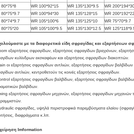
 80*75*8
WR 100*92*15
WR 135*130*9.5
WR 200*194*3
80*75*9.7
WR 100*94*30
WR 135*128*15
WR 200*192*22
80*74*9.7
WR 105*100*6
WR 135*125*10
WR 75*70*9.7
 80*75*20
WR 105*100*9.5
WR 135*130*12.5
WR 125*118*9.
ολούμαστε με τα διαφορετικά είδη σφραγίδας και εξαρτήσεων σ
oom εξαρτήσεις σφραγίδων, εξαρτήσεις σφραγίδων βραχιόνων, εξαρτήσ
αγίδων κυλίνδρων εκσκαφέων και εξαρτήσεις σφραγίδων διακοπτών.
ain οι εξαρτήσεις σφραγίδων αντλιών, εξαρτήσεις σφραγίδων βαλβίδων 
αγίδων αντλιών, κεντροθετούν τις κοινές εξαρτήσεις σφραγίδων.
ontrol εξαρτήσεις σφραγίδων βαλβίδων, εξαρτήσεις σφραγίδων βαλβίδ
ραματικών βαλβίδων.
wing εξαρτήσεις σφραγίδων μηχανών, εξαρτήσεις σφραγίδων μηχανών τ
γραμμιστών.
ydraulic σφραγίδες, υψηλά περιστροφικά παρεμβύσματα ελαίου (σφραγί
ρτήσεις, διαφράγματα κ.λπ.
χείρηση Imformation