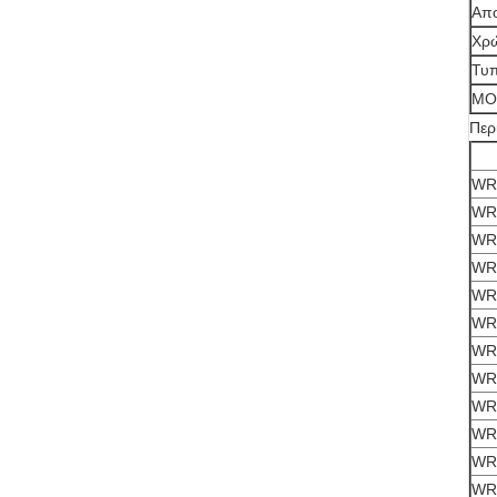
Απ
Χρ
Τυπ
MO
Περ
WR 
WR 
WR 
WR 
WR 
WR 
WR
WR 
WR 
WR 
WR
WR