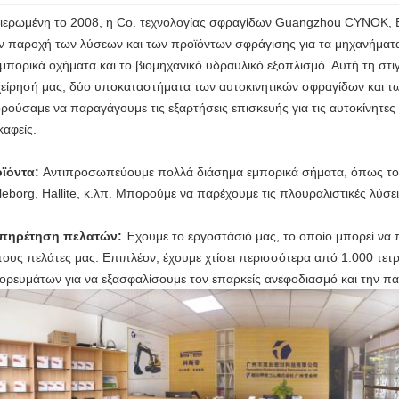
ιερωμένη το 2008, η Co. τεχνολογίας σφραγίδων Guangzhou CYNOK, ΕΠΕ
ν παροχή των λύσεων και των προϊόντων σφράγισης για τα μηχανήματα
εμπορικά οχήματα και το βιομηχανικό υδραυλικό εξοπλισμό. Αυτή τη στ
χείρησή μας, δύο υποκαταστήματα των αυτοκινητικών σφραγίδων και τ
ρούσαμε να παραγάγουμε τις εξαρτήσεις επισκευής για τις αυτοκίνητες 
καφείς.
ϊόντα:
Αντιπροσωπεύουμε πολλά διάσημα εμπορικά σήματα, όπως το
lleborg, Hallite, κ.λπ. Μπορούμε να παρέχουμε τις πλουραλιστικές λύσε
πηρέτηση πελατών:
Έχουμε το εργοστάσιό μας, το οποίο μπορεί να 
 τους πελάτες μας. Επιπλέον, έχουμε χτίσει περισσότερα από 1.000 τε
ορευμάτων για να εξασφαλίσουμε τον επαρκείς ανεφοδιασμό και την π