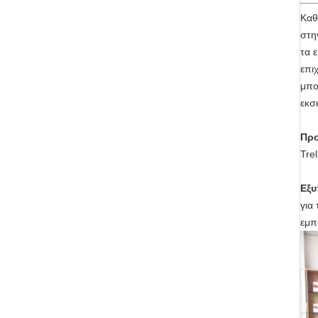
Καθ
στη
τα 
επι
μπο
εκσ
Προ
Tre
Εξυ
για
εμπ