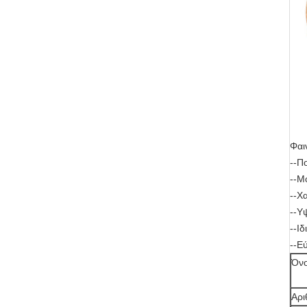
Φαι
--Π
--Μ
--Χ
--Υ
--Ι
--Ε
Όνο
Αρι