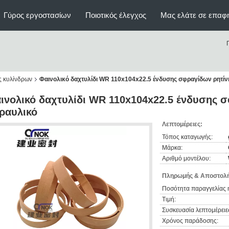
Γύρος εργοστασίων
Ποιοτικός έλεγχος
Μας ελάτε σε επαφ
ς κυλίνδρων
Φαινολικό δαχτυλίδι WR 110x104x22.5 ένδυσης σφραγίδων ρητίν
ινολικό δαχτυλίδι WR 110x104x22.5 ένδυσης 
ραυλικό
Λεπτομέρειες:
Τόπος καταγωγής:
Μάρκα:
Αριθμό μοντέλου:
Πληρωμής & Αποστολή
Ποσότητα παραγγελίας 
Τιμή:
Συσκευασία λεπτομέρειε
Χρόνος παράδοσης: