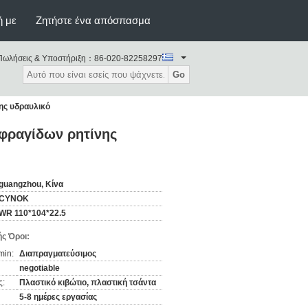
ή με
Ζητήστε ένα απόσπασμα
Πωλήσεις & Υποστήριξη：
86-020-82258297
Go
ης υδραυλικό
σφραγίδων ρητίνης
guangzhou, Κίνα
CYNOK
WR 110*104*22.5
ς Όροι:
min:
Διαπραγματεύσιμος
negotiable
ς:
Πλαστικό κιβώτιο, πλαστική τσάντα
5-8 ημέρες εργασίας