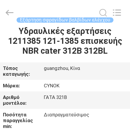
Chuangyu
Industrial
And
Trade
Co.,
Εξάρτηση σφραγίδων βαλβίδων ελέγχου
Ltd..
All
Υδραυλικές εξαρτήσεις
ΣΠΊΤΙ
Rights
Reserved.
1211385 121-1385 επισκευής
ΠΡΟΪΌΝΤΑ
NBR cater 312B 312BL
ΠΕΡΊΠΟΥ
Τόπος
guangzhou, Κίνα
καταγωγής:
ΕΜΕΊΣ
Μάρκα:
CYNOK
ΓΎΡΟΣ
Αριθμό
ΓΑΤΑ 321B
μοντέλου:
ΕΡΓΟΣΤΑΣΊΩΝ
Ποσότητα
Διαπραγματεύσιμος
παραγγελίας
ΠΟΙΟΤΙΚΌΣ
min: