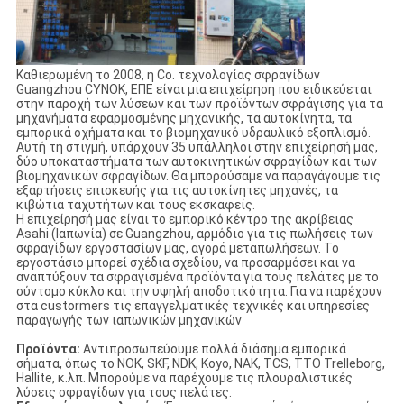
Καθιερωμένη το 2008, η Co. τεχνολογίας σφραγίδων
Guangzhou CYNOK, ΕΠΕ είναι μια επιχείρηση που ειδικεύεται
στην παροχή των λύσεων και των προϊόντων σφράγισης για τα
μηχανήματα εφαρμοσμένης μηχανικής, τα αυτοκίνητα, τα
εμπορικά οχήματα και το βιομηχανικό υδραυλικό εξοπλισμό.
Αυτή τη στιγμή, υπάρχουν 35 υπάλληλοι στην επιχείρησή μας,
δύο υποκαταστήματα των αυτοκινητικών σφραγίδων και των
βιομηχανικών σφραγίδων. Θα μπορούσαμε να παραγάγουμε τις
εξαρτήσεις επισκευής για τις αυτοκίνητες μηχανές, τα
κιβώτια ταχυτήτων και τους εκσκαφείς.
Η επιχείρησή μας είναι το εμπορικό κέντρο της ακρίβειας
Asahi (Ιαπωνία) σε Guangzhou, αρμόδιο για τις πωλήσεις των
σφραγίδων εργοστασίων μας, αγορά μεταπωλήσεων. Το
εργοστάσιο μπορεί σχέδια σχεδίου, να προσαρμόσει και να
αναπτύξουν τα σφραγισμένα προϊόντα για τους πελάτες με το
σύντομο κύκλο και την υψηλή αποδοτικότητα. Για να παρέχουν
στα custormers τις επαγγελματικές τεχνικές και υπηρεσίες
παραγωγής των ιαπωνικών μηχανικών
Προϊόντα:
Αντιπροσωπεύουμε πολλά διάσημα εμπορικά
σήματα, όπως το NOK, SKF, NDK, Koyo, NAK, TCS, TTO Trelleborg,
Hallite, κ.λπ. Μπορούμε να παρέχουμε τις πλουραλιστικές
λύσεις σφραγίδων για τους πελάτες.