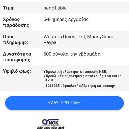
ΈΛΕΓΧΟΣ
Τιμή:
negotiable
Χρόνος
5-8 ημέρες εργασίας
ΜΑΣ
παράδοσης:
ΕΛΆΤΕ
Όροι
Western Union, T/T, MoneyGram,
ΣΕ
πληρωμής:
Paypal
ΕΠΑΦΉ
Δυνατότητα
500 σύνολα την εβδομάδα
προσφοράς:
ΜΕ
Υψηλό φως:
,
Υδραυλική εξάρτηση επισκευής NBR
Υδραυλικές εξαρτήσεις επισκευής του cater
ΕΙΔΉΣΕΙΣ
312BL
,
1211385 υδραυλική εξάρτηση επισκευής
ΖΗΤΉΣΤΕ
ΚΑΛΎΤΕΡΗ ΤΙΜΉ
ΈΝΑ
ΑΠΌΣΠΑΣΜΑ