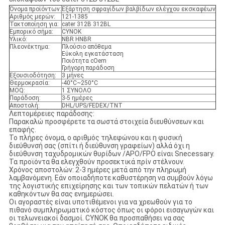
Όνομα προϊόντων:
Εξάρτηση σφραγίδων βαλβίδων ελέγχου εκσκαφέων
Αριθμός μερών:
121-1385
Τακτοποίηση για:
cater 312B 312BL
Εμπορικό σήμα:
CYNOK
Υλικό:
NBR HNBR
Πλεονέκτημα:
Πλούσιο απόθεμα
Εύκολη εγκατάσταση
Ποιότητα cOem
Γρήγορη παράδοση
Εξουσιοδότηση:
3 μήνες
Θερμοκρασία:
-40°C~250°C
MOQ:
1 ΣΥΝΟΛΟ
Παράδοση:
3-5 ημέρες
Αποστολή:
DHL/UPS/FEDEX/TNT
Λεπτομέρειες παράδοσης:
Παρακαλώ προσφέρετε τα σωστά στοιχεία διευθύνσεων και
επαφής.
Το πλήρες όνομα, ο αριθμός τηλεφώνου και η φυσική
διεύθυνσή σας (σπίτι ή διεύθυνση γραφείων) αλλά όχι η
διεύθυνση ταχυδρομικών θυρίδων /APO/FPO είναι Snecessary.
Τα προϊόντα θα ελεγχθούν προσεκτικά πρίν στέλνουν.
Χρόνος αποστολών: 2-3 ημέρες μετά από την πληρωμή
λαμβανόμενη. Εάν οποιαδήποτε καθυστέρηση να συμβούν λόγω
της λογιστικής επιχείρησης και των τοπικών πελατών ή των
καθηκόντων θα σας ενημερώσει.
Οι αγοραστές είναι υποτιθέμενοι για να χρεωθούν για το
πιθανό συμπληρωματικό κόστος όπως οι φόροι εισαγωγών και
οι τελωνειακοί δασμοί. CYNOK θα προσπαθήσει να σας