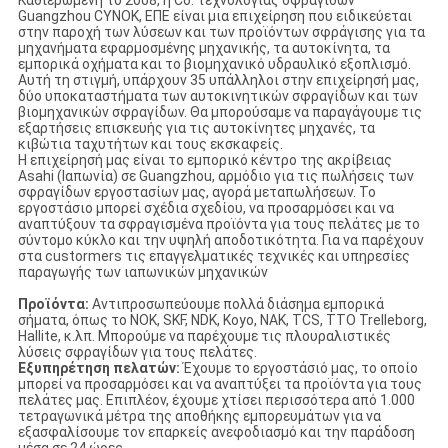
Καθιερωμένη το 2008, η Co. τεχνολογίας σφραγίδων
Guangzhou CYNOK, ΕΠΕ είναι μια επιχείρηση που ειδικεύεται
στην παροχή των λύσεων και των προϊόντων σφράγισης για τα
μηχανήματα εφαρμοσμένης μηχανικής, τα αυτοκίνητα, τα
εμπορικά οχήματα και το βιομηχανικό υδραυλικό εξοπλισμό.
Αυτή τη στιγμή, υπάρχουν 35 υπάλληλοι στην επιχείρησή μας,
δύο υποκαταστήματα των αυτοκινητικών σφραγίδων και των
βιομηχανικών σφραγίδων. Θα μπορούσαμε να παραγάγουμε τις
εξαρτήσεις επισκευής για τις αυτοκίνητες μηχανές, τα
κιβώτια ταχυτήτων και τους εκσκαφείς.
Η επιχείρησή μας είναι το εμπορικό κέντρο της ακρίβειας
Asahi (Ιαπωνία) σε Guangzhou, αρμόδιο για τις πωλήσεις των
σφραγίδων εργοστασίων μας, αγορά μεταπωλήσεων. Το
εργοστάσιο μπορεί σχέδια σχεδίου, να προσαρμόσει και να
αναπτύξουν τα σφραγισμένα προϊόντα για τους πελάτες με το
σύντομο κύκλο και την υψηλή αποδοτικότητα. Για να παρέχουν
στα custormers τις επαγγελματικές τεχνικές και υπηρεσίες
παραγωγής των ιαπωνικών μηχανικών
Προϊόντα:
Αντιπροσωπεύουμε πολλά διάσημα εμπορικά
σήματα, όπως το NOK, SKF, NDK, Koyo, NAK, TCS, TTO Trelleborg,
Hallite, κ.λπ. Μπορούμε να παρέχουμε τις πλουραλιστικές
λύσεις σφραγίδων για τους πελάτες.
Εξυπηρέτηση πελατών:
Έχουμε το εργοστάσιό μας, το οποίο
μπορεί να προσαρμόσει και να αναπτύξει τα προϊόντα για τους
πελάτες μας. Επιπλέον, έχουμε χτίσει περισσότερα από 1.000
τετραγωνικά μέτρα της αποθήκης εμπορευμάτων για να
εξασφαλίσουμε τον επαρκείς ανεφοδιασμό και την παράδοση