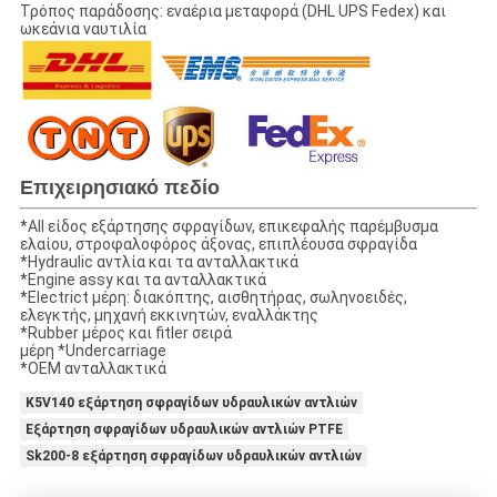
Τρόπος παράδοσης: εναέρια μεταφορά (DHL UPS Fedex) και
ωκεάνια ναυτιλία
Επιχειρησιακό πεδίο
*All είδος εξάρτησης σφραγίδων, επικεφαλής παρέμβυσμα
ελαίου, στροφαλοφόρος άξονας, επιπλέουσα σφραγίδα
*Hydraulic αντλία και τα ανταλλακτικά
*Engine assy και τα ανταλλακτικά
*Electrict μέρη: διακόπτης, αισθητήρας, σωληνοειδές,
ελεγκτής, μηχανή εκκινητών, εναλλάκτης
*Rubber μέρος και fitler σειρά
μέρη *Undercarriage
*OEM ανταλλακτικά
K5V140 εξάρτηση σφραγίδων υδραυλικών αντλιών
Εξάρτηση σφραγίδων υδραυλικών αντλιών PTFE
Sk200-8 εξάρτηση σφραγίδων υδραυλικών αντλιών