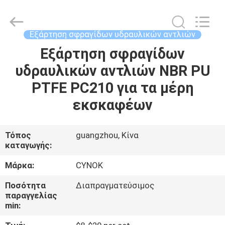
Chuangyu
Industrial
And
Trade
Co.,
Εξάρτηση σφραγίδων υδραυλικών αντλιών
Ltd..
All
Εξάρτηση σφραγίδων
ΣΠΊΤΙ
Rights
Reserved.
υδραυλικών αντλιών NBR PU
ΠΡΟΪΌΝΤΑ
PTFE PC210 για τα μέρη
εκσκαφέων
ΠΕΡΊΠΟΥ
ΕΜΕΊΣ
Τόπος
guangzhou, Κίνα
καταγωγής:
ΓΎΡΟΣ
Μάρκα:
CYNOK
ΕΡΓΟΣΤΑΣΊΩΝ
Ποσότητα
Διαπραγματεύσιμος
παραγγελίας
min:
ΠΟΙΟΤΙΚΌΣ