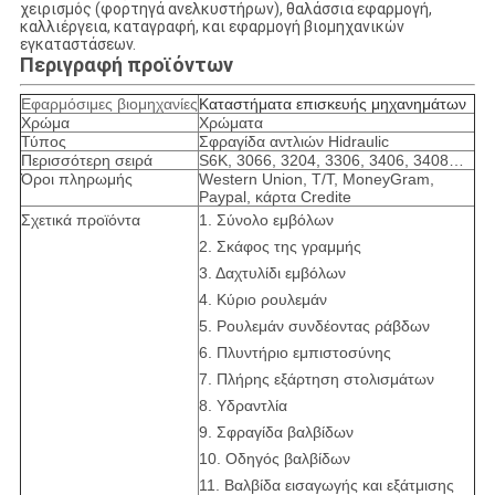
χειρισμός (φορτηγά ανελκυστήρων), θαλάσσια εφαρμογή,
καλλιέργεια, καταγραφή, και εφαρμογή βιομηχανικών
εγκαταστάσεων.
Περιγραφή προϊόντων
Εφαρμόσιμες βιομηχανίες
Καταστήματα επισκευής μηχανημάτων
Χρώμα
Χρώματα
Τύπος
Σφραγίδα αντλιών Hidraulic
Περισσότερη σειρά
S6K, 3066, 3204, 3306, 3406, 3408…
Όροι πληρωμής
Western Union, T/T, MoneyGram,
Paypal, κάρτα Credite
Σχετικά προϊόντα
1.
Σύνολο εμβόλων
2.
Σκάφος της γραμμής
3. Δαχτυλίδι εμβόλων
4. Κύριο ρουλεμάν
5. Ρουλεμάν συνδέοντας ράβδων
6. Πλυντήριο εμπιστοσύνης
7. Πλήρης εξάρτηση στολισμάτων
8.
Υδραντλία
9.
Σφραγίδα βαλβίδων
10. Οδηγός βαλβίδων
11. Βαλβίδα εισαγωγής και εξάτμισης