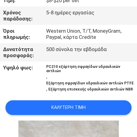
Τιμή:
$8-$20 per set
ΈΛΕΓΧΟΣ
Χρόνος
5-8 ημέρες εργασίας
παράδοσης:
ΜΑΣ
Όροι
Western Union, T/T, MoneyGram,
ΕΛΆΤΕ
πληρωμής:
Paypal, κάρτα Credite
ΣΕ
Δυνατότητα
500 σύνολα την εβδομάδα
ΕΠΑΦΉ
προσφοράς:
ΜΕ
Υψηλό φως:
PC210 εξάρτηση σφραγίδων υδραυλικών
αντλιών
,
ΕΙΔΉΣΕΙΣ
Εξάρτηση σφραγίδων υδραυλικών αντλιών PTFE
,
Εξάρτηση επισκευής υδραυλικών αντλιών NBR
ΖΗΤΉΣΤΕ
ΚΑΛΎΤΕΡΗ ΤΙΜΉ
ΈΝΑ
ΑΠΌΣΠΑΣΜΑ