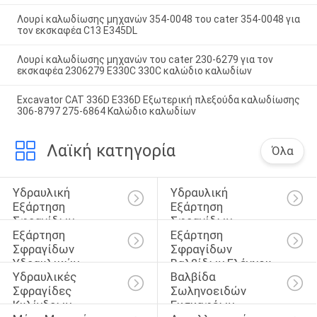
Λουρί καλωδίωσης μηχανών 354-0048 του cater 354-0048 για
τον εκσκαφέα C13 E345DL
Λουρί καλωδίωσης μηχανών του cater 230-6279 για τον
εκσκαφέα 2306279 E330C 330C καλώδιο καλωδίων
Excavator CAT 336D E336D Εξωτερική πλεξούδα καλωδίωσης
306-8797 275-6864 Καλώδιο καλωδίων
Λαϊκή κατηγορία
Όλα
Υδραυλική 
Υδραυλική 
Εξάρτηση 
Εξάρτηση 
Σφραγίδων 
Σφραγίδων 
Εξάρτηση 
Εξάρτηση 
Κυλίνδρων
Διακοπτών
Σφραγίδων 
Σφραγίδων 
Υδραυλικών 
Βαλβίδων Ελέγχου
Υδραυλικές 
Βαλβίδα 
Αντλιών
Σφραγίδες 
Σωληνοειδών 
Κυλίνδρων
Εκσκαφέων