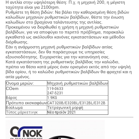
Η αντλία στην υψηλότερη θέση: Π.χ. η μηχανή 200, η μέγιστη
ταχύτητα είναι για 2100rpm.
Ρυθμίστε τη θέση βιδών: Να βάλει την καθορισμένη θέση βιδών
καλωδίων μηχανών ρυθμιστικών βαλβίδων, θέστε την ένωση
καλωδίων στο βραχίονα ταλάντευσης της αντλίας.
Προκειμένου να διορθωθεί η χρήση η μηχανή ρυθμιστικών
βαλβίδων, για να αποφύγει το περιττό πρόβλημα, παρακαλώ
εγκαθιστά ως ακόλουθοι κανόνες εγκαταστάσεων και μέθοδοι
διόρθωσης.
Εάν η ανάρμοστη μηχανή ρυθμιστικών βαλβίδων αιτίας
εγκαταστάσεων, δεν θα παράσχουμε τις υπηρεσίες
εξουσιοδότησης. Ευχαριστίες για την κατανόησή σας.
Κατά εγκατάσταση της ρυθμιστικής βαλβίδας την καλώδιο,
πρέπει να θέσει κατά μέρος έναν ορισμένο εκτός από την υψηλή
βίδα ορίου, ή το καλώδιο ρυθμιστικών βαλβίδων θα φραχτεί και η
αιτία μμένος.
Όνομα μερών:
Μηχανή ρυθμιστικών βαλβίδων
COem
119-0633
247-5231
Βάρος
1.9KG
Πρότυπο εκσκαφέων
CAT320B/E320BL/E312BL/E312B
Βούλωμα
Τετραγωνική μορφή
Τύπος μάρκετινγκ
Νέο προϊόν 2021