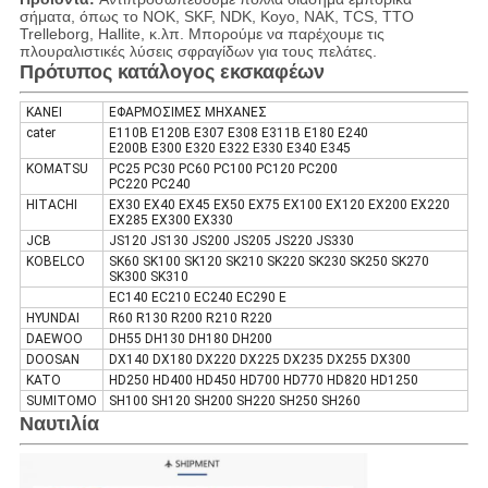
σήματα, όπως το NOK, SKF, NDK, Koyo, NAK, TCS, TTO
Trelleborg, Hallite, κ.λπ. Μπορούμε να παρέχουμε τις
πλουραλιστικές λύσεις σφραγίδων για τους πελάτες.
Πρότυπος κατάλογος εκσκαφέων
ΚΑΝΕΙ
ΕΦΑΡΜΟΣΙΜΕΣ ΜΗΧΑΝΕΣ
cater
E110B E120B E307 E308 E311B E180 E240
E200B E300 E320 E322 E330 E340 E345
KOMATSU
PC25 PC30 PC60 PC100 PC120 PC200
PC220 PC240
HITACHI
EX30 EX40 EX45 EX50 EX75 EX100 EX120 EX200 EX220
EX285 EX300 EX330
JCB
JS120 JS130 JS200 JS205 JS220 JS330
KOBELCO
SK60 SK100 SK120 SK210 SK220 SK230 SK250 SK270
SK300 SK310
EC140 EC210 EC240 EC290 Ε
HYUNDAI
R60 R130 R200 R210 R220
DAEWOO
DH55 DH130 DH180 DH200
DOOSAN
DX140 DX180 DX220 DX225 DX235 DX255 DX300
KATO
HD250 HD400 HD450 HD700 HD770 HD820 HD1250
SUMITOMO
SH100 SH120 SH200 SH220 SH250 SH260
Ναυτιλία