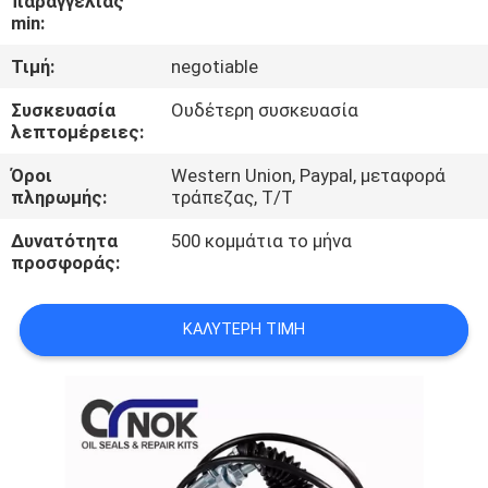
παραγγελίας
ΈΛΕΓΧΟΣ
min:
Τιμή:
negotiable
ΜΑΣ
Συσκευασία
Ουδέτερη συσκευασία
ΕΛΆΤΕ
λεπτομέρειες:
ΣΕ
Όροι
Western Union, Paypal, μεταφορά
ΕΠΑΦΉ
πληρωμής:
τράπεζας, T/T
ΜΕ
Δυνατότητα
500 κομμάτια το μήνα
προσφοράς:
ΕΙΔΉΣΕΙΣ
ΚΑΛΎΤΕΡΗ ΤΙΜΉ
ΖΗΤΉΣΤΕ
ΈΝΑ
ΑΠΌΣΠΑΣΜΑ