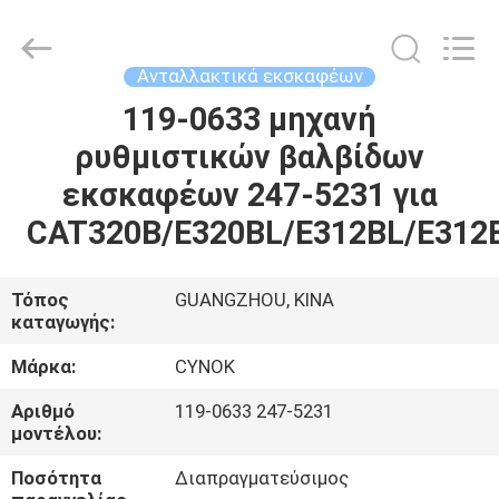
Chuangyu
Industrial
And
Trade
Co.,
Ανταλλακτικά εκσκαφέων
Ltd..
All
119-0633 μηχανή
ΣΠΊΤΙ
Rights
Reserved.
ρυθμιστικών βαλβίδων
ΠΡΟΪΌΝΤΑ
εκσκαφέων 247-5231 για
CAT320B/E320BL/E312BL/E312
ΠΕΡΊΠΟΥ
ΕΜΕΊΣ
Τόπος
GUANGZHOU, ΚΙΝΑ
καταγωγής:
ΓΎΡΟΣ
Μάρκα:
CYNOK
ΕΡΓΟΣΤΑΣΊΩΝ
Αριθμό
119-0633 247-5231
μοντέλου:
ΠΟΙΟΤΙΚΌΣ
Ποσότητα
Διαπραγματεύσιμος