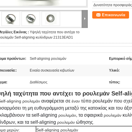
Δυνατότητα προσφοράς
Επικοινωνία
Μεγάλες Εικόνας :
Υψηλή ταχύτητα που αντέχει το
ρουλεμάν Self-aligning κυλίνδρων 21313EAD1
ομα προϊόντων:
Self-aligning ρουλεμάν
Εμπορικό σήμ
σκευασία::
Ενιαία συσκευασία κιβωτίων
Υλικό:
ίγμα:
Διαθέσιμος
τύπος:
ηλή ταχύτητα που αντέχει το ρουλεμάν Self-a
αναφέρεται σε
τύπο ρουλεμάν που σχεδι
Self-aligning ρουλεμάν
έναν
σαρμόσει τη μη ευθυγράμμιση μεταξύ της κατοικίας και του άξο
ιλαμβάνουν τα self-aligning
, τα σφαιρικά
κυλί
ρουλεμάν
ρουλεμάν
ίνδρων, και τα self-aligning
ώθησης
ρουλεμάν
.
μα μερών:
Self-aligning ρουλεμάν