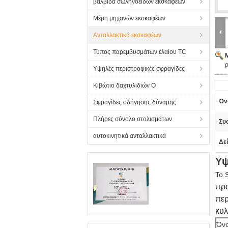
βαλβίδα σωληνοειδών εκσκαφέων
Μέρη μηχανών εκσκαφέων
Ανταλλακτικά εκσκαφέων
Τύπος παρεμβυσμάτων ελαίου TC
Υψηλές περιστροφικές σφραγίδες
Κιβώτιο δαχτυλιδιών Ο
Όν
Σφραγίδες οδήγησης δύναμης
Πλήρες σύνολο στολισμάτων
Συ
αυτοκινητικά ανταλλακτικά
Δε
Υψ
Το 
προ
περ
κυλ
Όνο