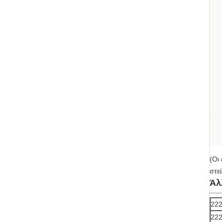
(Οι
στε
Άλ
22
22