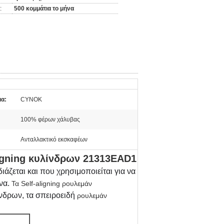
:
500 κομμάτια το μήνα
α:
CYNOK
100% φέρων χάλυβας
Ανταλλακτικό εκσκαφέων
ligning κυλίνδρων 21313EAD1
άζεται και που χρησιμοποιείται για να
να.
Τα Self-aligning ρουλεμάν
νδρων, τα σπειροειδή
ρουλεμάν