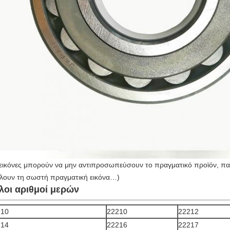
 εικόνες μπορούν να μην αντιπροσωπεύσουν το πραγματικό προϊόν, πα
ίλουν τη σωστή πραγματική εικόνα…)
λοι αριθμοί μερών
210
22210
22212
214
22216
22217