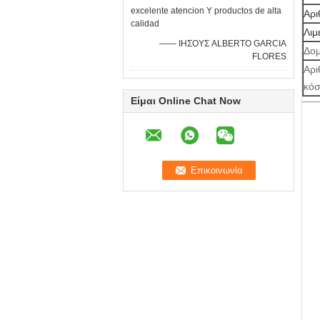
excelente atencion Υ productos de alta
Αρι
calidad
Λιμ
—— ΙΗΣΟΥΣ ALBERTO GARCIA
Δο
FLORES
Αρι
κό
Είμαι Online Chat Now