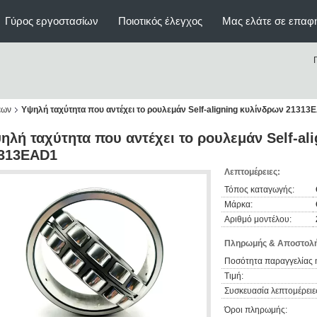
Γύρος εργοστασίων
Ποιοτικός έλεγχος
Μας ελάτε σε επαφ
έων
Υψηλή ταχύτητα που αντέχει το ρουλεμάν Self-aligning κυλίνδρων 21313
ηλή ταχύτητα που αντέχει το ρουλεμάν Self-al
313EAD1
Λεπτομέρειες:
Τόπος καταγωγής:
Μάρκα:
Αριθμό μοντέλου:
Πληρωμής & Αποστολή
Ποσότητα παραγγελίας 
Τιμή:
Συσκευασία λεπτομέρειε
Όροι πληρωμής: