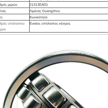
θμός μερών
21313EAD1
ένας
Λιμένας Guangzhou
μή
Κωνικότητα
θμός υπόλοιπου
Ενιαίος υπόλοιπος κόσμος
σμου