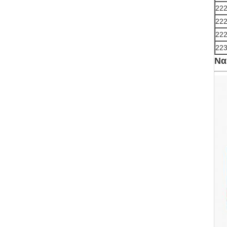
22
22
222
22
Να