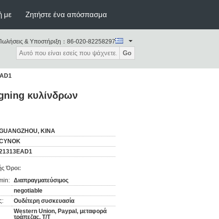
ή με
Ζητήστε ένα απόσπασμα
Πωλήσεις & Υποστήριξη：
86-020-82258297
Go
EAD1
igning κυλίνδρων
GUANGZHOU, ΚΙΝΑ
CYNOK
21313EAD1
ς Όροι:
min:
Διαπραγματεύσιμος
negotiable
ς:
Ουδέτερη συσκευασία
Western Union, Paypal, μεταφορά
τράπεζας, T/T