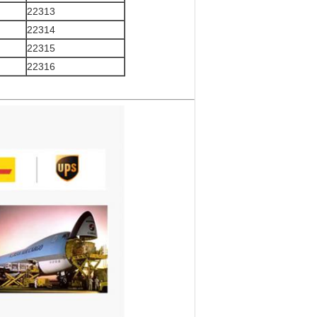
22313
22314
22315
22316