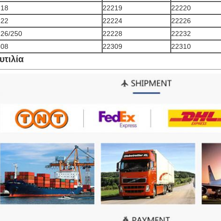
218
22219
22220
222
22224
22226
26/250
22228
22232
308
22309
22310
υτιλία