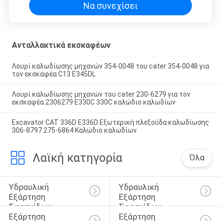
Να συνεχίσει
Ανταλλακτικά εκσκαφέων
Λουρί καλωδίωσης μηχανών 354-0048 του cater 354-0048 για
τον εκσκαφέα C13 E345DL
Λουρί καλωδίωσης μηχανών του cater 230-6279 για τον
εκσκαφέα 2306279 E330C 330C καλώδιο καλωδίων
Excavator CAT 336D E336D Εξωτερική πλεξούδα καλωδίωσης
306-8797 275-6864 Καλώδιο καλωδίων
Λαϊκή κατηγορία
Όλα
Υδραυλική 
Υδραυλική 
Εξάρτηση 
Εξάρτηση 
Σφραγίδων 
Σφραγίδων 
Εξάρτηση 
Εξάρτηση 
Κυλίνδρων
Διακοπτών