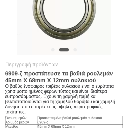
VR
SITEMAP
PRIVACY
POLICY
Περιγραφή προϊόντων
6909-ζ προστάτευσε τα βαθιά ρουλεμάν
45mm X 68mm X 12mm αυλακιού
Ο βαθύς ένσφαιρος τριβέας αυλακιού είναι ο ευρύτατα
χρησιμοποιημένος φέρων τύπος και είναι ιδιαίτερα
ευπροσάρμοστος. Έχουν τη χαμηλή τριβή και
βελτιστοποιούνται για τη χαμηλού θορύβου και χαμηλή
δόνηση που επιτρέπει τις υψηλές περιστροφικές
ταχύτητες.
Όνομα μερών:
Προστατευμένα βαθιά ρουλεμάν αυλακιού
Αριθμός μερών
6909-ζ
Μέγεθος
45mm X 68mm X 12mm