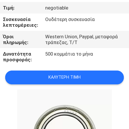
ΈΛΕΓΧΟΣ
Τιμή:
negotiable
Συσκευασία
Ουδέτερη συσκευασία
ΜΑΣ
λεπτομέρειες:
ΕΛΆΤΕ
Όροι
Western Union, Paypal, μεταφορά
ΣΕ
πληρωμής:
τράπεζας, T/T
ΕΠΑΦΉ
Δυνατότητα
500 κομμάτια το μήνα
προσφοράς:
ΜΕ
ΚΑΛΎΤΕΡΗ ΤΙΜΉ
ΕΙΔΉΣΕΙΣ
ΖΗΤΉΣΤΕ
ΈΝΑ
ΑΠΌΣΠΑΣΜΑ