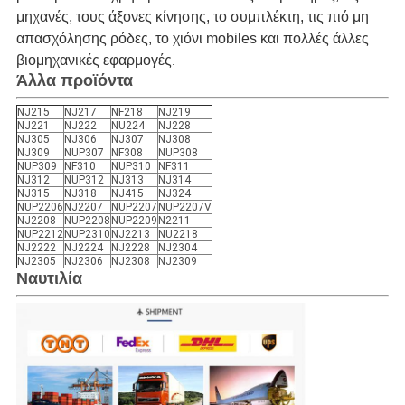
μηχανές, τους άξονες κίνησης, το συμπλέκτη, τις πιό μη
απασχόλησης ρόδες, το χιόνι mobiles και πολλές άλλες
βιομηχανικές εφαρμογές
.
Άλλα προϊόντα
NJ215
NJ217
NF218
NJ219
NJ221
NJ222
NU224
NJ228
NJ305
NJ306
NJ307
NJ308
NJ309
NUP307
NF308
NUP308
NUP309
NF310
NUP310
NF311
NJ312
NUP312
NJ313
NJ314
NJ315
NJ318
NJ415
NJ324
NUP2206
NJ2207
NUP2207
NUP2207V
NJ2208
NUP2208
NUP2209
N2211
NUP2212
NUP2310
NJ2213
NU2218
NJ2222
NJ2224
NJ2228
NJ2304
NJ2305
NJ2306
NJ2308
NJ2309
Ναυτιλία