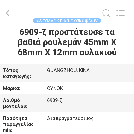
Chuangyu
Industrial
And
Trade
Co.,
Ανταλλακτικά εκσκαφέων
Ltd..
All
6909-ζ προστάτευσε τα
ΣΠΊΤΙ
Rights
Reserved.
βαθιά ρουλεμάν 45mm X
ΠΡΟΪΌΝΤΑ
68mm X 12mm αυλακιού
ΠΕΡΊΠΟΥ
Τόπος
GUANGZHOU, ΚΙΝΑ
καταγωγής:
ΕΜΕΊΣ
Μάρκα:
CYNOK
ΓΎΡΟΣ
Αριθμό
6909-ζ
μοντέλου:
ΕΡΓΟΣΤΑΣΊΩΝ
Ποσότητα
Διαπραγματεύσιμος
παραγγελίας
ΠΟΙΟΤΙΚΌΣ
min: