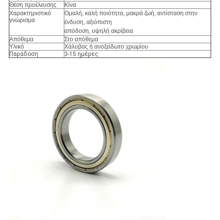
Θέση προέλευσης
Κίνα
Χαρακτηριστικό
Ομαλή, καλή ποιότητα, μακρά ζωή, αντίσταση στην
γνώρισμα
ένδυση, αξιόπιστη
απόδοση, υψηλή ακρίβεια
Απόθεμα
Στο απόθεμα
Υλικό
Χάλυβας ή ανοξείδωτο χρωμίου
Παράδοση
3-15 ημέρες