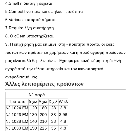
4.Small η διαταγή δέχεται
5.Competitive τιμές και υψηλός - ποιότητα
6.Various εμπορικά σήματα.
7.Require λίγη συντήρηση
8. Ο cOem υποστηρίζεται.
9. Η επιχείρησή μας επιμένει στη «ποιότητα πρώτα, οι ιδέες
πιστωτικών πρώτα» επιχειρήσεων και η προδιαγραφή προϊόντων
μας είναι καλά θεμελιωμένες. Έχουμε μια καλή φήμη στη διεθνή
αγορά από την τέλεια υπηρεσία και τον ικανοποιητικό
ανεφοδιασμό μας.
Άλλες λεπτομέρειες προϊόντων
NJ σειρά
Πρότυπο
δ χιλ.
Δ χιλ.
Χ χιλ.
W κλ
NJ 1024 EM
120
180
28
3.8
NJ 1026 EM
130
200
33
3.96
NJ 1028 EM
140
210
33
4.8
NJ 1030 EM
150
225
35
4.8