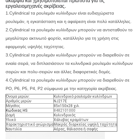
ακαμψία και χρησιμοποιείται πρώτιστα για τις
εργαλειομηχανές ακρίβειας.
1.Cylindrical τα ρουλεμάν κυλίνδρων είναι ευδιαχώριστα
ρουλεμάν, η εγκατάσταση και η αφαίρεση είναι πολύ κατάλληλες.
2.Cylindrical τα ρουλεμάν κυλίνδρων μπορούν να αντισταθούν το
μεγαλύτερο ακτινωτό φορτίο, κατάλληλο για τη χρήση στις
εφαρμογές υψηλής ταχύτητας.
3.Cylindrical τα ρουλεμάν κυλίνδρων μπορούν να διαιρεθούν σε
ενιαία σειρά, να διπλασιάσουν τα κυλινδρικά ρουλεμάν κυλίνδρων
σειρών και πολυ-σειρών και άλλες διαφορετικές δομές.
4.Cylindrical τα ρουλεμάν κυλίνδρων μπορούν να διαιρεθούν σε
PO, P6, P5, P4, P2 σύμφωνα με την κατηγορία ακρίβειας.
Όνομα μερών:
Κυλινδρικό ρουλεμάν κυλίνδρων
Αριθμός μερών
NJ217E
Μέγεθος
85x150x28 χιλ.
Κώδικας HS
8482101000
Δομή
Κυλινδρικός
Υλικό
Χάλυβας κραμάτων
Χαρακτηριστικό γνώρισμα
Μακράς διαρκείας υψηλή ταχύτητα
Ναυτιλία
Αέρας, θάλασσα ή σαφής