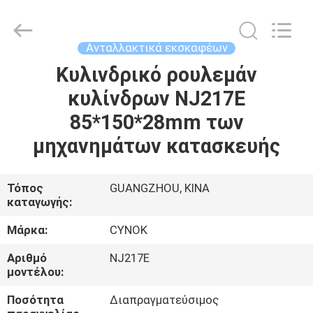
Chuangyu
Industrial
And
Trade
Co.,
Ανταλλακτικά εκσκαφέων
Ltd..
All
Κυλινδρικό ρουλεμάν
ΣΠΊΤΙ
Rights
Reserved.
κυλίνδρων NJ217E
ΠΡΟΪΌΝΤΑ
85*150*28mm των
μηχανημάτων κατασκευής
ΠΕΡΊΠΟΥ
ΕΜΕΊΣ
Τόπος
GUANGZHOU, ΚΙΝΑ
καταγωγής:
ΓΎΡΟΣ
Μάρκα:
CYNOK
ΕΡΓΟΣΤΑΣΊΩΝ
Αριθμό
NJ217E
μοντέλου:
ΠΟΙΟΤΙΚΌΣ
Ποσότητα
Διαπραγματεύσιμος