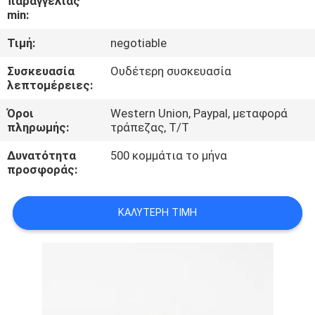
παραγγελίας
ΈΛΕΓΧΟΣ
min:
Τιμή:
negotiable
ΜΑΣ
Συσκευασία
Ουδέτερη συσκευασία
ΕΛΆΤΕ
λεπτομέρειες:
ΣΕ
Όροι
Western Union, Paypal, μεταφορά
ΕΠΑΦΉ
πληρωμής:
τράπεζας, T/T
ΜΕ
Δυνατότητα
500 κομμάτια το μήνα
προσφοράς:
ΕΙΔΉΣΕΙΣ
ΚΑΛΎΤΕΡΗ ΤΙΜΉ
ΖΗΤΉΣΤΕ
ΈΝΑ
ΑΠΌΣΠΑΣΜΑ