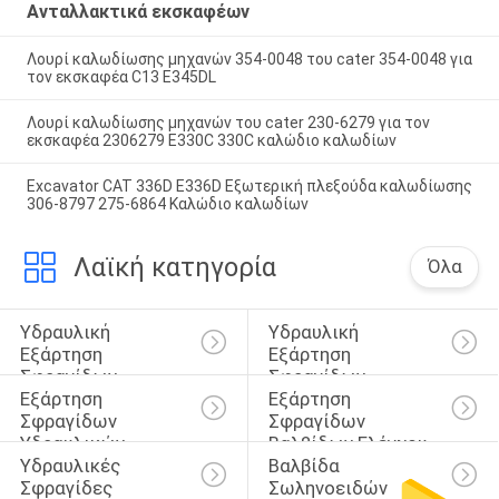
Ανταλλακτικά εκσκαφέων
Λουρί καλωδίωσης μηχανών 354-0048 του cater 354-0048 για
τον εκσκαφέα C13 E345DL
Λουρί καλωδίωσης μηχανών του cater 230-6279 για τον
εκσκαφέα 2306279 E330C 330C καλώδιο καλωδίων
Excavator CAT 336D E336D Εξωτερική πλεξούδα καλωδίωσης
306-8797 275-6864 Καλώδιο καλωδίων
Λαϊκή κατηγορία
Όλα
Υδραυλική 
Υδραυλική 
Εξάρτηση 
Εξάρτηση 
Σφραγίδων 
Σφραγίδων 
Εξάρτηση 
Εξάρτηση 
Κυλίνδρων
Διακοπτών
Σφραγίδων 
Σφραγίδων 
Υδραυλικών 
Βαλβίδων Ελέγχου
Υδραυλικές 
Βαλβίδα 
Αντλιών
Σφραγίδες 
Σωληνοειδών 