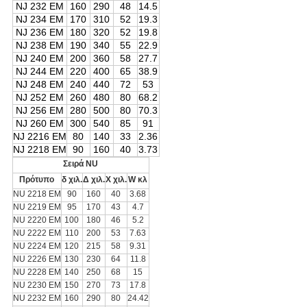
NJ 232 EM
160
290
48
14.5
NJ 234 EM
170
310
52
19.3
NJ 236 EM
180
320
52
19.8
NJ 238 EM
190
340
55
22.9
NJ 240 EM
200
360
58
27.7
NJ 244 EM
220
400
65
38.9
NJ 248 EM
240
440
72
53
NJ 252 EM
260
480
80
68.2
NJ 256 EM
280
500
80
70.3
NJ 260 EM
300
540
85
91
NJ 2216 EM
80
140
33
2.36
NJ 2218 EM
90
160
40
3.73
Σειρά NU
Πρότυπο
δ χιλ.
Δ χιλ.
Χ χιλ.
W κλ
NU 2218 EM
90
160
40
3.68
NU 2219 EM
95
170
43
4.7
NU 2220 EM
100
180
46
5.2
NU 2222 EM
110
200
53
7.63
NU 2224 EM
120
215
58
9.31
NU 2226 EM
130
230
64
11.8
NU 2228 EM
140
250
68
15
NU 2230 EM
150
270
73
17.8
NU 2232 EM
160
290
80
24.42