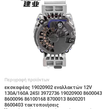
VR
SITEMAP
PRIVACY
POLICY
Περιγραφή προϊόντων
εκσκαφέας 19020902 εναλλακτών 12V
130A/160A 24SI 3972736 19020900 8600043
8600096 86100168 8700013 8600201
8600403 τακτοποιήσεις