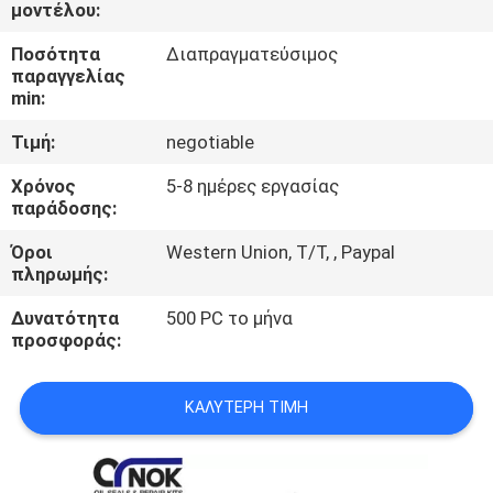
ΈΛΕΓΧΟΣ
μοντέλου:
Ποσότητα
Διαπραγματεύσιμος
παραγγελίας
ΜΑΣ
min:
ΕΛΆΤΕ
Τιμή:
negotiable
ΣΕ
Χρόνος
5-8 ημέρες εργασίας
ΕΠΑΦΉ
παράδοσης:
ΜΕ
Όροι
Western Union, T/T, , Paypal
πληρωμής:
ΕΙΔΉΣΕΙΣ
Δυνατότητα
500 PC το μήνα
προσφοράς:
ΖΗΤΉΣΤΕ
ΈΝΑ
ΚΑΛΎΤΕΡΗ ΤΙΜΉ
ΑΠΌΣΠΑΣΜΑ