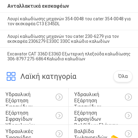
Ανταλλακτικά εκσκαφέων
Λουρί καλωδίωσης μηχανών 354-0048 του cater 354-0048 για
τον εκσκαφέα C13 E345DL
Λουρί καλωδίωσης μηχανών του cater 230-6279 για τον
εκσκαφέα 2306279 E330C 330C καλώδιο καλωδίων
Excavator CAT 336D E336D Εξωτερική πλεξούδα καλωδίωσης
306-8797 275-6864 Καλώδιο καλωδίων
Λαϊκή κατηγορία
Όλα
Υδραυλική 
Υδραυλική 
Εξάρτηση 
Εξάρτηση 
Σφραγίδων 
Σφραγίδων 
Εξάρτηση 
Εξάρτηση 
Κυλίνδρων
Διακοπτών
Σφραγίδων 
Σφραγίδων 
Υδραυλικών 
Βαλβίδων Ελέγχου
Υδραυλικές 
Βαλβίδα 
Αντλιών
Σφραγίδες 
Σωληνοειδών 