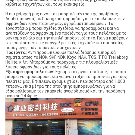
κιβώτια ταχυτήτων και τους εκσκαφείς.
Η επιχείρησή μας είναι το εμπορικό κέντρο της ακρίβειας
Asahi (Ιαπωνία) σε Guangzhou, αρμόδιο για τις πωλήσεις των
σφραγίδων εργοστασίων μας, αγορά μεταπωλήσεων. Το
εργοστάσιο μπορεί σχέδια σχεδίου, να προσαρμόσει και να
αναπτύξουν τα σφραγισμένα προϊόντα για τους πελάτες με το
σύντομο κύκλο και την υψηλή αποδοτικότητα. Για να παρέχουν
στα custormers τις επαγγελματικές τεχνικές και υπηρεσίες
παραγωγής των ιαπωνικών μηχανικών
Προϊόντα:
Αντιπροσωπεύουμε πολλά διάσημα εμπορικά
σήματα, όπως το NOK, SKF, NDK, Koyo, NAK, TCS, TTO Trelleborg,
Hallite, κ.λπ. Μπορούμε να παρέχουμε τις πλουραλιστικές
λύσεις σφραγίδων για τους πελάτες.
Εξυπηρέτηση πελατών:
Έχουμε το εργοστάσιό μας, το οποίο
μπορεί να προσαρμόσει και να αναπτύξει τα προϊόντα για τους
πελάτες μας. Επιπλέον, έχουμε χτίσει περισσότερα από 1.000
τετραγωνικά μέτρα της αποθήκης εμπορευμάτων για να
εξασφαλίσουμε τον επαρκείς ανεφοδιασμό και την παράδοση
μέσα σε 24 ώρες.