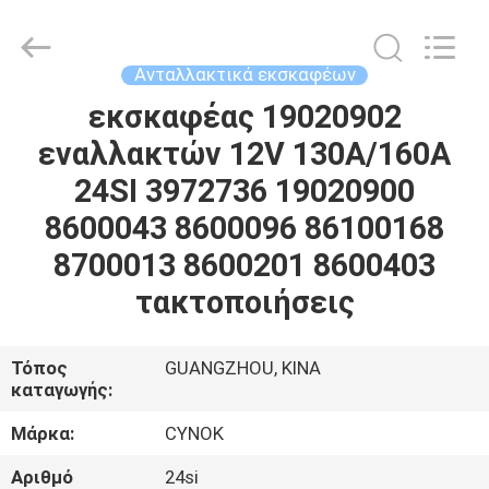
Chuangyu
Industrial
And
Trade
Co.,
Ανταλλακτικά εκσκαφέων
Ltd..
All
εκσκαφέας 19020902
ΣΠΊΤΙ
Rights
Reserved.
εναλλακτών 12V 130A/160A
ΠΡΟΪΌΝΤΑ
24SI 3972736 19020900
8600043 8600096 86100168
ΠΕΡΊΠΟΥ
8700013 8600201 8600403
ΕΜΕΊΣ
τακτοποιήσεις
ΓΎΡΟΣ
Τόπος
GUANGZHOU, ΚΙΝΑ
καταγωγής:
ΕΡΓΟΣΤΑΣΊΩΝ
Μάρκα:
CYNOK
ΠΟΙΟΤΙΚΌΣ
Αριθμό
24si