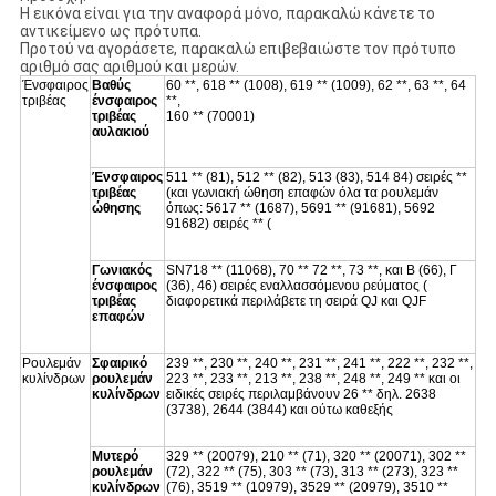
Η εικόνα είναι για την αναφορά μόνο, παρακαλώ κάνετε το
αντικείμενο ως πρότυπα.
Προτού να αγοράσετε, παρακαλώ επιβεβαιώστε τον πρότυπο
αριθμό σας αριθμού και μερών.
Ένσφαιρος
Βαθύς
60 **, 618 ** (1008), 619 ** (1009), 62 **, 63 **, 64
τριβέας
ένσφαιρος
**,
τριβέας
160 ** (70001)
αυλακιού
Ένσφαιρος
511 ** (81), 512 ** (82), 513 (83), 514 84) σειρές **
τριβέας
(και γωνιακή ώθηση επαφών όλα τα ρουλεμάν
ώθησης
όπως: 5617 ** (1687), 5691 ** (91681), 5692
91682) σειρές ** (
Γωνιακός
SN718 ** (11068), 70 ** 72 **, 73 **, και Β (66), Γ
ένσφαιρος
(36), 46) σειρές εναλλασσόμενου ρεύματος (
τριβέας
διαφορετικά περιλάβετε τη σειρά QJ και QJF
επαφών
Ρουλεμάν
Σφαιρικό
239 **, 230 **, 240 **, 231 **, 241 **, 222 **, 232 **,
κυλίνδρων
ρουλεμάν
223 **, 233 **, 213 **, 238 **, 248 **, 249 ** και οι
κυλίνδρων
ειδικές σειρές περιλαμβάνουν 26 ** δηλ. 2638
(3738), 2644 (3844) και ούτω καθεξής
Μυτερό
329 ** (20079), 210 ** (71), 320 ** (20071), 302 **
ρουλεμάν
(72), 322 ** (75), 303 ** (73), 313 ** (273), 323 **
κυλίνδρων
(76), 3519 ** (10979), 3529 ** (20979), 3510 **