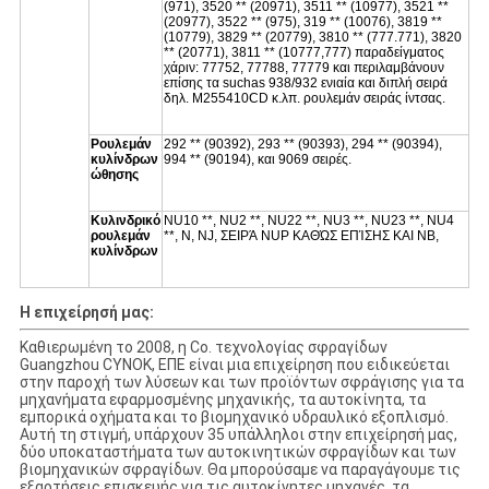
(971), 3520 ** (20971), 3511 ** (10977), 3521 **
(20977), 3522 ** (975), 319 ** (10076), 3819 **
(10779), 3829 ** (20779), 3810 ** (777.771), 3820
** (20771), 3811 ** (10777,777) παραδείγματος
χάριν: 77752, 77788, 77779 και περιλαμβάνουν
επίσης τα suchas 938/932 ενιαία και διπλή σειρά
δηλ. M255410CD κ.λπ. ρουλεμάν σειράς ίντσας.
Ρουλεμάν
292 ** (90392), 293 ** (90393), 294 ** (90394),
κυλίνδρων
994 ** (90194), και 9069 σειρές.
ώθησης
Κυλινδρικό
NU10 **, NU2 **, NU22 **, NU3 **, NU23 **, NU4
ρουλεμάν
**, Ν, NJ, ΣΕΙΡΆ NUP ΚΑΘΏΣ ΕΠΊΣΗΣ ΚΑΙ NB,
κυλίνδρων
Η επιχείρησή μας:
Καθιερωμένη το 2008, η Co. τεχνολογίας σφραγίδων
Guangzhou CYNOK, ΕΠΕ είναι μια επιχείρηση που ειδικεύεται
στην παροχή των λύσεων και των προϊόντων σφράγισης για τα
μηχανήματα εφαρμοσμένης μηχανικής, τα αυτοκίνητα, τα
εμπορικά οχήματα και το βιομηχανικό υδραυλικό εξοπλισμό.
Αυτή τη στιγμή, υπάρχουν 35 υπάλληλοι στην επιχείρησή μας,
δύο υποκαταστήματα των αυτοκινητικών σφραγίδων και των
βιομηχανικών σφραγίδων. Θα μπορούσαμε να παραγάγουμε τις
εξαρτήσεις επισκευής για τις αυτοκίνητες μηχανές, τα