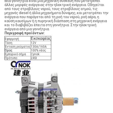
Μια γεννήτρια είναι μια μηχανική συσκευή που μετατρέπει
άλλες μορφές ενέργειας στην ηλεκτρική ενέργεια. Οδηγείται
από τους στροβίλους νερού, τους στροβίλους ατμού, τις
μηχανές diesel ή άλλα μηχανήματα δύναμης, και μετατρέπει την
ενέργεια που παράγεται από τη ροή του νερού, ροή αέρα, η
καύση καυσίμων ή η πυρηνική διάσπαση στη μηχανική ενέργεια
και το διαβιβάζει έπειτα στη γεννήτρια. Στην ηλεκτρική
ενέργεια από μια γεννήτρια.
Περιγραφή προϊόντων:
Εκσκαφέας
Εφαρμογή
Τάση
12V
Ένταση ρεύματος
130A/160A
Όρος
100% νέος
Εμπορικό σήμα
Cynok
Πρότυπο
24SI