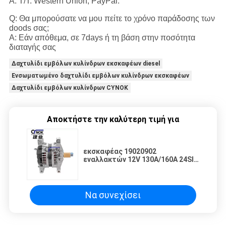
Α: T/T. Western Union, PayPal.
Q: Θα μπορούσατε να μου πείτε το χρόνο παράδοσης των
doods σας;
Α: Εάν απόθεμα, σε 7days ή τη βάση στην ποσότητα
διαταγής σας
Δαχτυλίδι εμβόλων κυλίνδρων εκσκαφέων diesel
Ενσωματωμένο δαχτυλίδι εμβόλων κυλίνδρων εκσκαφέων
Δαχτυλίδι εμβόλων κυλίνδρων CYNOK
Αποκτήστε την καλύτερη τιμή για
εκσκαφέας 19020902
εναλλακτών 12V 130A/160A 24SI
3972736 19020900 8600043
8600096 86100168 8700013
8600201 8600403 τακτοποιήσεις
Να συνεχίσει