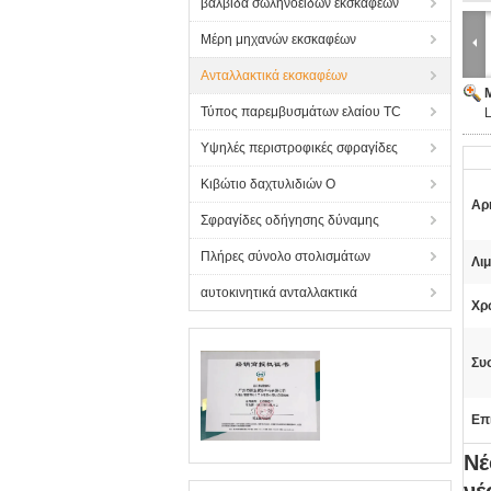
βαλβίδα σωληνοειδών εκσκαφέων
Μέρη μηχανών εκσκαφέων
Ανταλλακτικά εκσκαφέων
Τύπος παρεμβυσμάτων ελαίου TC
Υψηλές περιστροφικές σφραγίδες
Κιβώτιο δαχτυλιδιών Ο
Αρ
Σφραγίδες οδήγησης δύναμης
Πλήρες σύνολο στολισμάτων
Λιμ
αυτοκινητικά ανταλλακτικά
Χρ
Συ
Επ
Νέ