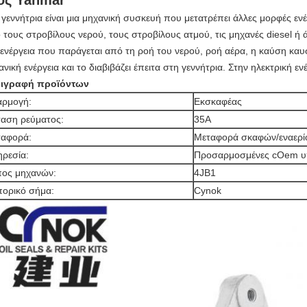
ος Yanmar
 γεννήτρια είναι μια μηχανική συσκευή που μετατρέπει άλλες μορφές ενέ
 τους στροβίλους νερού, τους στροβίλους ατμού, τις μηχανές diesel ή 
 ενέργεια που παράγεται από τη ροή του νερού, ροή αέρα, η καύση κα
ανική ενέργεια και το διαβιβάζει έπειτα στη γεννήτρια. Στην ηλεκτρική εν
ιγραφή προϊόντων
ρμογή:
Εκσκαφέας
αση ρεύματος:
35A
αφορά:
Μεταφορά σκαφών/εναερί
ρεσία:
Προσαρμοσμένες cOem υ
ος μηχανών:
4JB1
ορικό σήμα:
Cynok