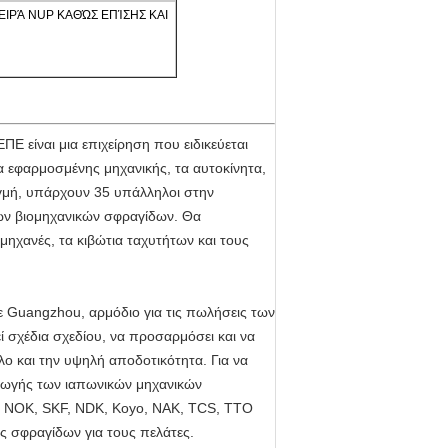
J, ΣΕΙΡΆ NUP ΚΑΘΏΣ ΕΠΊΣΗΣ ΚΑΙ
 είναι μια επιχείρηση που ειδικεύεται
 εφαρμοσμένης μηχανικής, τα αυτοκίνητα,
ιγμή, υπάρχουν 35 υπάλληλοι στην
ων βιομηχανικών σφραγίδων. Θα
μηχανές, τα κιβώτια ταχυτήτων και τους
σε Guangzhou, αρμόδιο για τις πωλήσεις των
σχέδια σχεδίου, να προσαρμόσει και να
ο και την υψηλή αποδοτικότητα. Για να
αγωγής των ιαπωνικών μηχανικών
 NOK, SKF, NDK, Koyo, NAK, TCS, TTO
ις σφραγίδων για τους πελάτες.