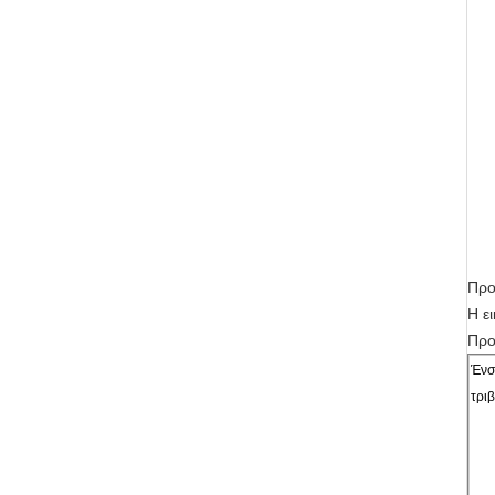
Προ
Η ε
Προ
Ένσ
τρι