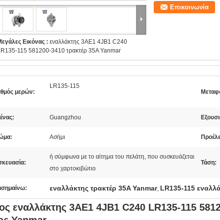
Επικοινωνία
Μεγάλες Εικόνας :
εναλλάκτης 3AE1 4JB1 C240
LR135-115 581200-3410 τρακτέρ 35A Yanmar
LR135-115
ιθμός μερών:
Μεταφ
ένας:
Guangzhou
Εξουσι
ώμα:
Ασήμι
Προέλ
ή σύμφωνα με το αίτημα του πελάτη, που συσκευάζεται
σκευασία:
Τάση:
στο χαρτοκιβώτιο
εναλλάκτης τρακτέρ 35A Yanmar
LR135-115 εναλλά
ισημαίνω:
,
ος εναλλάκτης 3AE1 4JB1 C240 LR135-115 5812