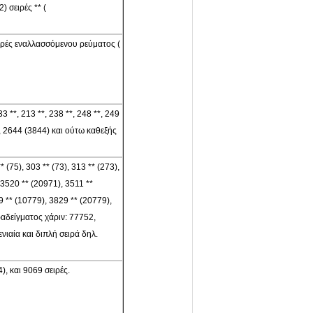
 σειρές ** (
 σειρές εναλλασσόμενου ρεύματος (
33 **, 213 **, 238 **, 248 **, 249
), 2644 (3844) και ούτω καθεξής
* (75), 303 ** (73), 313 ** (273),
 3520 ** (20971), 3511 **
9 ** (10779), 3829 ** (20779),
ραδείγματος χάριν: 77752,
ιαία και διπλή σειρά δηλ.
), και 9069 σειρές.