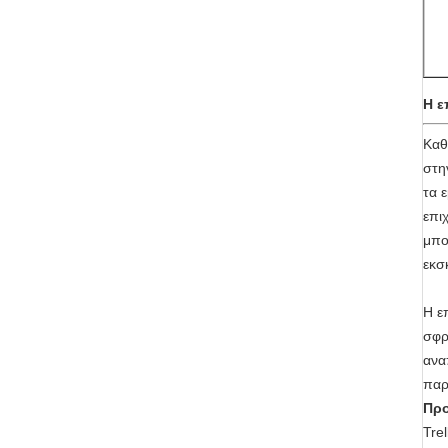
Η ε
Καθ
στη
τα 
επι
μπο
εκσ
Η ε
σφρ
ανα
παρ
Προ
Tre