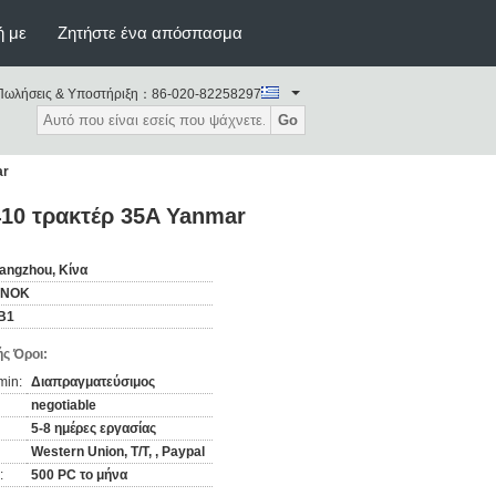
ή με
Ζητήστε ένα απόσπασμα
Πωλήσεις & Υποστήριξη：
86-020-82258297
Go
ar
410 τρακτέρ 35A Yanmar
angzhou, Κίνα
YNOK
B1
ς Όροι:
min:
Διαπραγματεύσιμος
negotiable
5-8 ημέρες εργασίας
Western Union, T/T, , Paypal
:
500 PC το μήνα