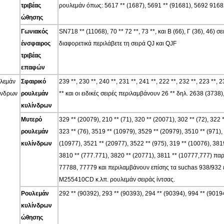
τριβέας
ρουλεμάν όπως: 5617 ** (1687), 5691 ** (91681), 5692 91682)
ώθησης
Γωνιακός
SN718 ** (11068), 70 ** 72 **, 73 **, και Β (66), Γ (36), 46)
ένσφαιρος
διαφορετικά περιλάβετε τη σειρά QJ και QJF
τριβέας
επαφών
λεμάν
Σφαιρικό
239 **, 230 **, 240 **, 231 **, 241 **, 222 **, 232 **, 223 **, 2
ίνδρων
ρουλεμάν
** και οι ειδικές σειρές περιλαμβάνουν 26 ** δηλ. 2638 (3738
κυλίνδρων
Μυτερό
329 ** (20079), 210 ** (71), 320 ** (20071), 302 ** (72), 322 *
ρουλεμάν
323 ** (76), 3519 ** (10979), 3529 ** (20979), 3510 ** (971),
κυλίνδρων
(10977), 3521 ** (20977), 3522 ** (975), 319 ** (10076), 381
3810 ** (777.771), 3820 ** (20771), 3811 ** (10777,777) πα
77788, 77779 και περιλαμβάνουν επίσης τα suchas 938/932 εν
M255410CD κ.λπ. ρουλεμάν σειράς ίντσας.
Ρουλεμάν
292 ** (90392), 293 ** (90393), 294 ** (90394), 994 ** (90194
κυλίνδρων
ώθησης