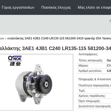
Γύρος εργοστασίων
Ποιοτικός έλεγχος
Μας ελάτε σε επαφ
έων
εναλλάκτης 3AE1 4JB1 C240 LR135-115 581200-3410 τρακτέρ 35A Yanm
αλλάκτης 3AE1 4JB1 C240 LR135-115 581200-3
Λεπτομέρειες:
Τόπος καταγωγής:
Gu
Μάρκα:
C
Αριθμό μοντέλου:
4J
Πληρωμής & Αποστολή
Ποσότητα παραγγελίας 
Τιμή:
Χρόνος παράδοσης:
Όροι πληρωμής:
Δυνατότητα προσφοράς