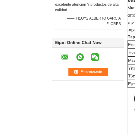
νέ
excelente atencion Υ productos de alta
Μια
calidad
από
—— ΙΗΣΟΥΣ ALBERTO GARCIA
την
FLORES
μηχ
Περ
Είμαι Online Chat Now
Εφα
Έντ
Μετ
Υπη
Τύπ
Εμπ