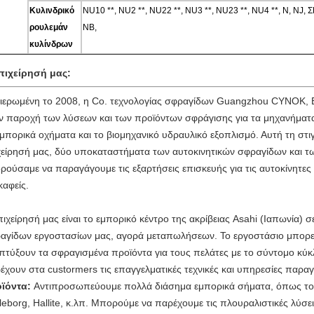
Κυλινδρικό
NU10 **, NU2 **, NU22 **, NU3 **, NU23 **, NU4 **, Ν, N
ρουλεμάν
NB,
κυλίνδρων
πιχείρησή μας:
ιερωμένη το 2008, η Co. τεχνολογίας σφραγίδων Guangzhou CYNOK, ΕΠΕ
ν παροχή των λύσεων και των προϊόντων σφράγισης για τα μηχανήματα
εμπορικά οχήματα και το βιομηχανικό υδραυλικό εξοπλισμό. Αυτή τη στ
χείρησή μας, δύο υποκαταστήματα των αυτοκινητικών σφραγίδων και τ
ρούσαμε να παραγάγουμε τις εξαρτήσεις επισκευής για τις αυτοκίνητες 
καφείς.
πιχείρησή μας είναι το εμπορικό κέντρο της ακρίβειας Asahi (Ιαπωνία) 
αγίδων εργοστασίων μας, αγορά μεταπωλήσεων. Το εργοστάσιο μπορεί 
πτύξουν τα σφραγισμένα προϊόντα για τους πελάτες με το σύντομο κύκλ
έχουν στα custormers τις επαγγελματικές τεχνικές και υπηρεσίες παρ
ϊόντα:
Αντιπροσωπεύουμε πολλά διάσημα εμπορικά σήματα, όπως το
lleborg, Hallite, κ.λπ. Μπορούμε να παρέχουμε τις πλουραλιστικές λύσε