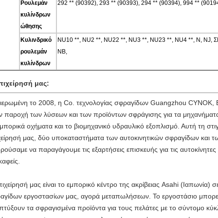
Ρουλεμάν
292 ** (90392), 293 ** (90393), 294 ** (90394), 994 ** (90194
κυλίνδρων
ώθησης
Κυλινδρικό
NU10 **, NU2 **, NU22 **, NU3 **, NU23 **, NU4 **, Ν, N
ρουλεμάν
NB,
κυλίνδρων
πιχείρησή μας:
ιερωμένη το 2008, η Co. τεχνολογίας σφραγίδων Guangzhou CYNOK, ΕΠΕ
ν παροχή των λύσεων και των προϊόντων σφράγισης για τα μηχανήματα
εμπορικά οχήματα και το βιομηχανικό υδραυλικό εξοπλισμό. Αυτή τη στ
χείρησή μας, δύο υποκαταστήματα των αυτοκινητικών σφραγίδων και τ
ρούσαμε να παραγάγουμε τις εξαρτήσεις επισκευής για τις αυτοκίνητες 
καφείς.
πιχείρησή μας είναι το εμπορικό κέντρο της ακρίβειας Asahi (Ιαπωνία) 
αγίδων εργοστασίων μας, αγορά μεταπωλήσεων. Το εργοστάσιο μπορεί 
πτύξουν τα σφραγισμένα προϊόντα για τους πελάτες με το σύντομο κύκλ