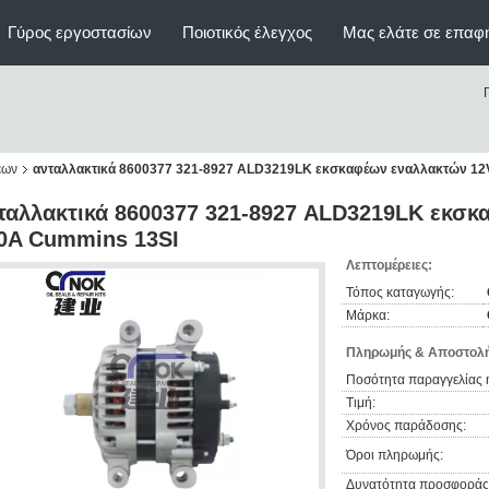
Γύρος εργοστασίων
Ποιοτικός έλεγχος
Μας ελάτε σε επαφ
έων
ανταλλακτικά 8600377 321-8927 ALD3219LK εκσκαφέων εναλλακτών 12V
ταλλακτικά 8600377 321-8927 ALD3219LK εκσκ
0A Cummins 13SI
Λεπτομέρειες:
Τόπος καταγωγής:
Μάρκα:
Πληρωμής & Αποστολή
Ποσότητα παραγγελίας 
Τιμή:
Χρόνος παράδοσης:
Όροι πληρωμής:
Δυνατότητα προσφοράς