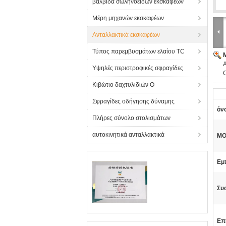
βαλβίδα σωληνοειδών εκσκαφέων
Μέρη μηχανών εκσκαφέων
Ανταλλακτικά εκσκαφέων
Τύπος παρεμβυσμάτων ελαίου TC
Υψηλές περιστροφικές σφραγίδες
Κιβώτιο δαχτυλιδιών Ο
Σφραγίδες οδήγησης δύναμης
όν
Πλήρες σύνολο στολισμάτων
αυτοκινητικά ανταλλακτικά
MO
Εμ
Συ
Επ