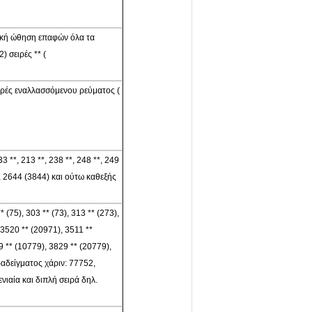
ωνιακή ώθηση επαφών όλα τα
 σειρές ** (
 σειρές εναλλασσόμενου ρεύματος (
33 **, 213 **, 238 **, 248 **, 249
), 2644 (3844) και ούτω καθεξής
* (75), 303 ** (73), 313 ** (273),
 3520 ** (20971), 3511 **
9 ** (10779), 3829 ** (20779),
ραδείγματος χάριν: 77752,
ιαία και διπλή σειρά δηλ.