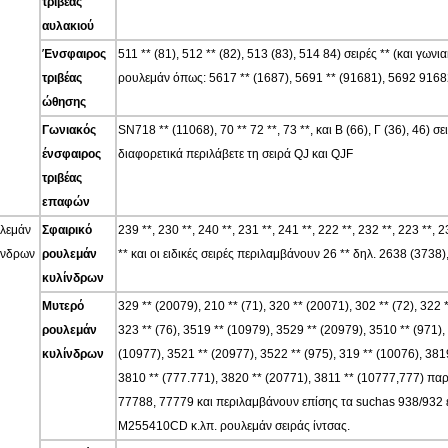
τριβέας
αυλακιού
Ένσφαιρος
511 ** (81), 512 ** (82), 513 (83), 514 84) σειρές ** (και γ
τριβέας
ρουλεμάν όπως: 5617 ** (1687), 5691 ** (91681), 5692 91682)
ώθησης
Γωνιακός
SN718 ** (11068), 70 ** 72 **, 73 **, και Β (66), Γ (36), 46)
ένσφαιρος
διαφορετικά περιλάβετε τη σειρά QJ και QJF
τριβέας
επαφών
λεμάν
Σφαιρικό
239 **, 230 **, 240 **, 231 **, 241 **, 222 **, 232 **, 223 **, 2
ίνδρων
ρουλεμάν
** και οι ειδικές σειρές περιλαμβάνουν 26 ** δηλ. 2638 (3738
κυλίνδρων
Μυτερό
329 ** (20079), 210 ** (71), 320 ** (20071), 302 ** (72), 322 *
ρουλεμάν
323 ** (76), 3519 ** (10979), 3529 ** (20979), 3510 ** (971),
κυλίνδρων
(10977), 3521 ** (20977), 3522 ** (975), 319 ** (10076), 381
3810 ** (777.771), 3820 ** (20771), 3811 ** (10777,777) πα
77788, 77779 και περιλαμβάνουν επίσης τα suchas 938/932 εν
M255410CD κ.λπ. ρουλεμάν σειράς ίντσας.