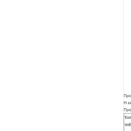
Προ
Η ε
Προ
Ένσ
τρι