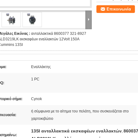
Επικοινωνία
Μεγάλες Εικόνας :
ανταλλακτικά 8600377 321-8927
ALD3219LK εκσκαφέων εναλλακτών 12Volt 150A
Cummins 13SI
ομα:
Εναλλάκτης
1 PC
Q:
πορικό σήμα:
Cynok
ή σύμφωνα με το αίτημα του πελάτη, που συσκευάζεται στο
σκευασία:
χαρτοκιβώτιο
13SI ανταλλακτικά εκσκαφέων εναλλακτών
860037
,
ισημαίνω: