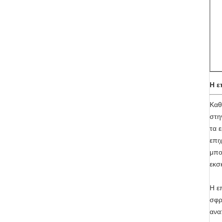
Η ε
Καθ
στη
τα 
επι
μπο
εκσ
Η ε
σφρ
ανα