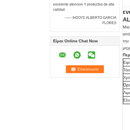
excelente atencion Υ productos de alta
calidad
εν
—— ΙΗΣΟΥΣ ALBERTO GARCIA
AL
FLORES
Μια
από
Είμαι Online Chat Now
την
μηχ
Περ
Εφ
Τά
Χρό
Όρ
Λιμ
Εξο