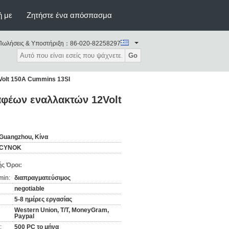
ή με
Ζητήστε ένα απόσπασμα
Πωλήσεις & Υποστήριξη：
86-020-82258297
Go
olt 150A Cummins 13SI
αφέων εναλλακτών 12Volt
Guangzhou, Κίνα
CYNOK
ς Όροι:
min:
διαπραγματεύσιμος
negotiable
5-8 ημέρες εργασίας
Western Union, T/T, MoneyGram,
Paypal
:
500 PC το μήνα