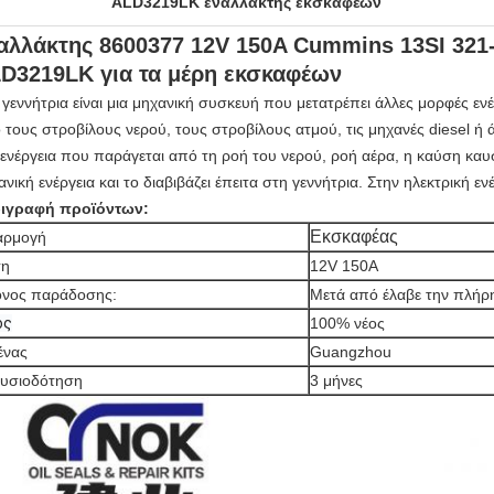
ALD3219LK εναλλάκτης εκσκαφέων
αλλάκτης 8600377 12V 150A Cummins 13SI 321-
D3219LK για τα μέρη εκσκαφέων
 γεννήτρια είναι μια μηχανική συσκευή που μετατρέπει άλλες μορφές ενέ
 τους στροβίλους νερού, τους στροβίλους ατμού, τις μηχανές diesel ή 
 ενέργεια που παράγεται από τη ροή του νερού, ροή αέρα, η καύση κα
ανική ενέργεια και το διαβιβάζει έπειτα στη γεννήτρια. Στην ηλεκτρική εν
ιγραφή προϊόντων:
Εκσκαφέας
αρμογή
ση
12V 150A
νος παράδοσης:
Μετά από έλαβε την πλή
ος
100% νέος
ένας
Guangzhou
υσιοδότηση
3 μήνες