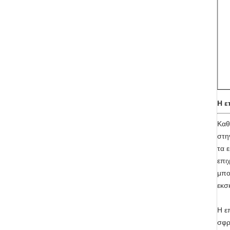
Η ε
Καθ
στη
τα 
επι
μπο
εκσ
Η ε
σφρ