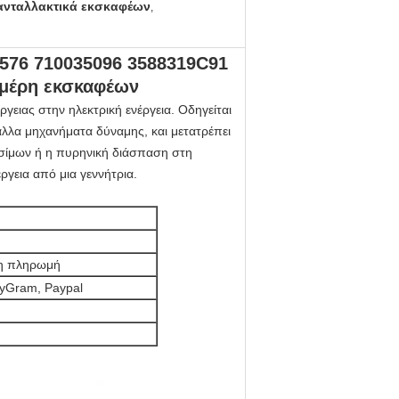
ανταλλακτικά εκσκαφέων
,
576 710035096 3588319C91
 μέρη εκσκαφέων
ργειας στην ηλεκτρική ενέργεια. Οδηγείται
άλλα μηχανήματα δύναμης, και μετατρέπει
υσίμων ή η πυρηνική διάσπαση στη
έργεια από μια γεννήτρια.
ρη πληρωμή
eyGram, Paypal