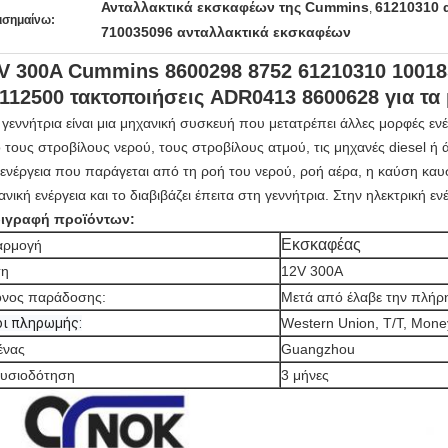
Ανταλλακτικά εκσκαφέων της Cummins
61210310 
,
ισημαίνω:
710035096 ανταλλακτικά εκσκαφέων
V 300A Cummins 8600298 8752 61210310 10018
112500 τακτοποιήσεις ADR0413 8600628 για τα
 γεννήτρια είναι μια μηχανική συσκευή που μετατρέπει άλλες μορφές ενέ
 τους στροβίλους νερού, τους στροβίλους ατμού, τις μηχανές diesel ή 
 ενέργεια που παράγεται από τη ροή του νερού, ροή αέρα, η καύση κα
ανική ενέργεια και το διαβιβάζει έπειτα στη γεννήτρια. Στην ηλεκτρική εν
ιγραφή προϊόντων:
Εκσκαφέας
αρμογή
ση
12V 300A
νος παράδοσης:
Μετά από έλαβε την πλή
ι πληρωμής:
Western Union, T/T, Mon
ένας
Guangzhou
υσιοδότηση
3 μήνες