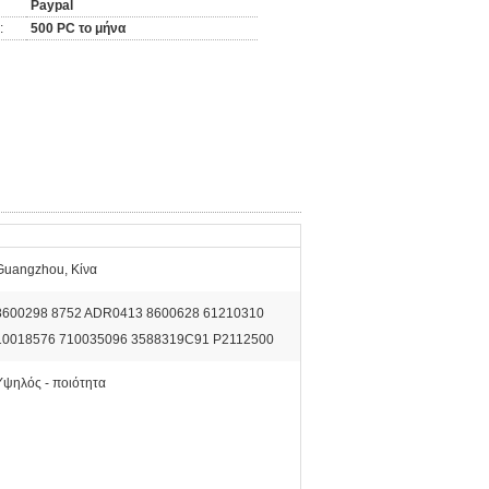
Paypal
:
500 PC το μήνα
Guangzhou, Κίνα
8600298 8752 ADR0413 8600628 61210310
10018576 710035096 3588319C91 P2112500
Υψηλός - ποιότητα