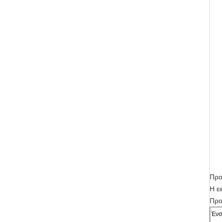
Προ
Η ε
Προ
Ένσ