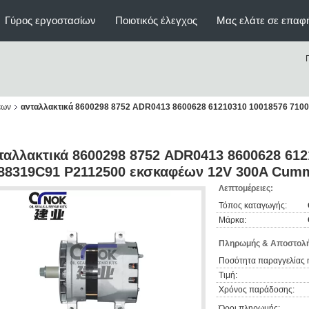
Γύρος εργοστασίων
Ποιοτικός έλεγχος
Μας ελάτε σε επαφ
έων
ανταλλακτικά 8600298 8752 ADR0413 8600628 61210310 10018576 710
ταλλακτικά 8600298 8752 ADR0413 8600628 612
88319C91 P2112500 εκσκαφέων 12V 300A Cum
Λεπτομέρειες:
Τόπος καταγωγής:
Μάρκα:
Πληρωμής & Αποστολή
Ποσότητα παραγγελίας 
Τιμή:
Χρόνος παράδοσης:
Όροι πληρωμής: