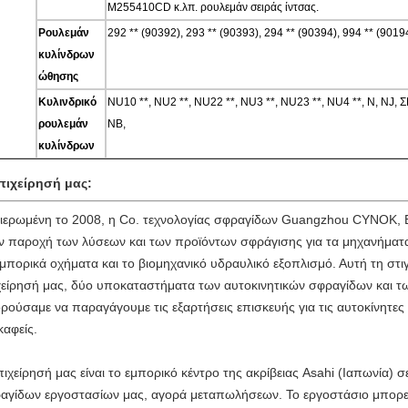
M255410CD κ.λπ. ρουλεμάν σειράς ίντσας.
Ρουλεμάν
292 ** (90392), 293 ** (90393), 294 ** (90394), 994 ** (90194
κυλίνδρων
ώθησης
Κυλινδρικό
NU10 **, NU2 **, NU22 **, NU3 **, NU23 **, NU4 **, Ν, N
ρουλεμάν
NB,
κυλίνδρων
πιχείρησή μας:
ιερωμένη το 2008, η Co. τεχνολογίας σφραγίδων Guangzhou CYNOK, ΕΠΕ
ν παροχή των λύσεων και των προϊόντων σφράγισης για τα μηχανήματα
εμπορικά οχήματα και το βιομηχανικό υδραυλικό εξοπλισμό. Αυτή τη στ
χείρησή μας, δύο υποκαταστήματα των αυτοκινητικών σφραγίδων και τ
ρούσαμε να παραγάγουμε τις εξαρτήσεις επισκευής για τις αυτοκίνητες 
καφείς.
πιχείρησή μας είναι το εμπορικό κέντρο της ακρίβειας Asahi (Ιαπωνία) 
αγίδων εργοστασίων μας, αγορά μεταπωλήσεων. Το εργοστάσιο μπορεί 