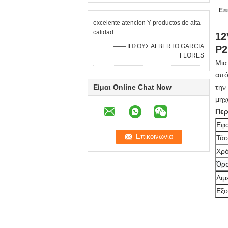
Επ
excelente atencion Υ productos de alta
calidad
12
—— ΙΗΣΟΥΣ ALBERTO GARCIA
P2
FLORES
Μια
από
Είμαι Online Chat Now
την
μηχ
Περ
Εφ
Τά
Χρό
Όρο
Λιμ
Εξο