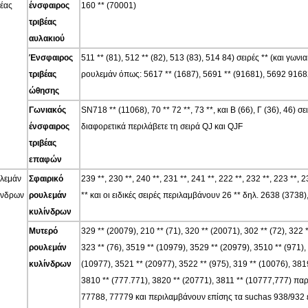
βέας
ένσφαιρος
160 ** (70001)
τριβέας
αυλακιού
Ένσφαιρος
511 ** (81), 512 ** (82), 513 (83), 514 84) σειρές ** (και γ
τριβέας
ρουλεμάν όπως: 5617 ** (1687), 5691 ** (91681), 5692 91682)
ώθησης
Γωνιακός
SN718 ** (11068), 70 ** 72 **, 73 **, και Β (66), Γ (36), 46)
ένσφαιρος
διαφορετικά περιλάβετε τη σειρά QJ και QJF
τριβέας
επαφών
λεμάν
Σφαιρικό
239 **, 230 **, 240 **, 231 **, 241 **, 222 **, 232 **, 223 **, 2
ίνδρων
ρουλεμάν
** και οι ειδικές σειρές περιλαμβάνουν 26 ** δηλ. 2638 (3738
κυλίνδρων
Μυτερό
329 ** (20079), 210 ** (71), 320 ** (20071), 302 ** (72), 322 *
ρουλεμάν
323 ** (76), 3519 ** (10979), 3529 ** (20979), 3510 ** (971),
κυλίνδρων
(10977), 3521 ** (20977), 3522 ** (975), 319 ** (10076), 381
3810 ** (777.771), 3820 ** (20771), 3811 ** (10777,777) πα
77788, 77779 και περιλαμβάνουν επίσης τα suchas 938/932 εν