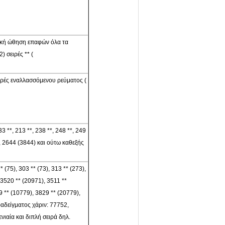
ωνιακή ώθηση επαφών όλα τα
 σειρές ** (
 σειρές εναλλασσόμενου ρεύματος (
33 **, 213 **, 238 **, 248 **, 249
), 2644 (3844) και ούτω καθεξής
* (75), 303 ** (73), 313 ** (273),
 3520 ** (20971), 3511 **
9 ** (10779), 3829 ** (20779),
ραδείγματος χάριν: 77752,
ιαία και διπλή σειρά δηλ.