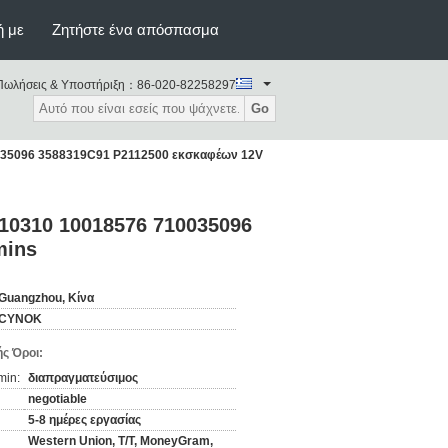
ή με
Ζητήστε ένα απόσπασμα
Πωλήσεις & Υποστήριξη：
86-020-82258297
Go
035096 3588319C91 P2112500 εκσκαφέων 12V
10310 10018576 710035096
mins
Guangzhou, Κίνα
CYNOK
ς Όροι:
min:
διαπραγματεύσιμος
negotiable
5-8 ημέρες εργασίας
Western Union, T/T, MoneyGram,