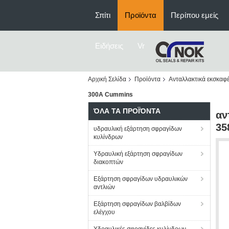
Σπίτι
Προϊόντα
Περίπου εμείς
Ειδήσεις
Vr
Αρχική Σελίδα
Προϊόντα
Ανταλλακτικά εκσκαφ
300A Cummins
ΌΛΑ ΤΑ ΠΡΟΪΌΝΤΑ
αν
35
υδραυλική εξάρτηση σφραγίδων
κυλίνδρων
Υδραυλική εξάρτηση σφραγίδων
διακοπτών
Εξάρτηση σφραγίδων υδραυλικών
αντλιών
Εξάρτηση σφραγίδων βαλβίδων
ελέγχου