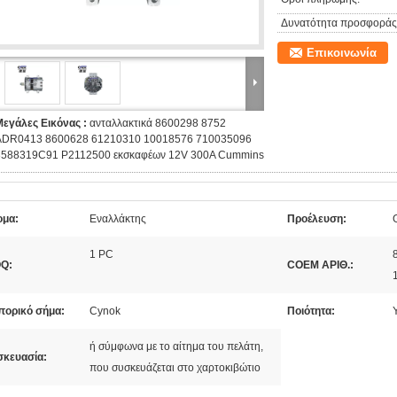
Δυνατότητα προσφοράς
Επικοινωνία
Μεγάλες Εικόνας :
ανταλλακτικά 8600298 8752
ADR0413 8600628 61210310 10018576 710035096
3588319C91 P2112500 εκσκαφέων 12V 300A Cummins
ομα:
Εναλλάκτης
Προέλευση:
1 PC
Q:
COEM ΑΡΙΘ.:
πορικό σήμα:
Cynok
Ποιότητα:
ή σύμφωνα με το αίτημα του πελάτη,
σκευασία:
που συσκευάζεται στο χαρτοκιβώτιο