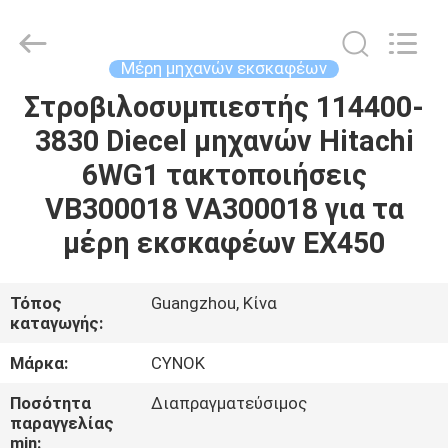
Chuangyu
Industrial
And
Trade
Co.,
Μέρη μηχανών εκσκαφέων
Ltd..
All
Στροβιλοσυμπιεστής 114400-
ΣΠΊΤΙ
Rights
Reserved.
3830 Diecel μηχανών Hitachi
ΠΡΟΪΌΝΤΑ
6WG1 τακτοποιήσεις
VB300018 VA300018 για τα
ΠΕΡΊΠΟΥ
μέρη εκσκαφέων EX450
ΕΜΕΊΣ
Τόπος
Guangzhou, Κίνα
καταγωγής:
ΓΎΡΟΣ
ΕΡΓΟΣΤΑΣΊΩΝ
Μάρκα:
CYNOK
Ποσότητα
Διαπραγματεύσιμος
ΠΟΙΟΤΙΚΌΣ
παραγγελίας
min: