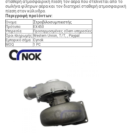
σταθερή ατμοσφαιρική πίεση τον αέρα που στέλνεται από το
σωλήνα φίλτρων αέρα και τον διατηρεί σταθερή ατμοσφαιρική
πίεση στον κύλινδρο.
Περιγραφή προϊόντων:
Στροβιλοσυμπιεστής
Όνομα:
Πρότυπο:
EX450
Υπηρεσία:
Προσαρμοσμένες cOem υπηρεσίες
Όροι πληρωμής:
Western Union, T/T, , Paypal
Εμπορικό σήμα:
Cynok
MOQ
1 PC