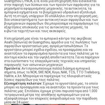
Guangzhou CYNOK, ΕΠΕ είναι μια επιχείρηση που ειδικεύεται
στην παροχή των λύσεων και των προϊόντων σφράγισης για τα
μηχανήματα εφαρμοσμένης μηχανικής, τα αυτοκίνητα, τα
εμπορικά οχήματα και το βιομηχανικό υδραυλικό εξοπλισμό.
Αυτή τη στιγμή, υπάρχουν 35 υπάλληλοι στην επιχείρησή μας,
δύο υποκαταστήματα των αυτοκινητικών σφραγίδων και των
βιομηχανικών σφραγίδων. Θα μπορούσαμε να παραγάγουμε τις
εξαρτήσεις επισκευής για τις αυτοκίνητες μηχανές, τα
κιβώτια ταχυτήτων και τους εκσκαφείς.
Η επιχείρησή μας είναι το εμπορικό κέντρο της ακρίβειας
Asahi (Ιαπωνία) σε Guangzhou, αρμόδιο για τις πωλήσεις των
σφραγίδων εργοστασίων μας, αγορά μεταπωλήσεων. Το
εργοστάσιο μπορεί σχέδια σχεδίου, να προσαρμόσει και να
αναπτύξουν τα σφραγισμένα προϊόντα για τους πελάτες με το
σύντομο κύκλο και την υψηλή αποδοτικότητα. Για να παρέχουν
στα custormers τις επαγγελματικές τεχνικές και υπηρεσίες
παραγωγής των ιαπωνικών μηχανικών
Προϊόντα:
Αντιπροσωπεύουμε πολλά διάσημα εμπορικά
σήματα, όπως το NOK, SKF, NDK, Koyo, NAK, TCS, TTO Trelleborg,
Hallite, κ.λπ. Μπορούμε να παρέχουμε τις πλουραλιστικές
λύσεις σφραγίδων για τους πελάτες.
Εξυπηρέτηση πελατών:
Έχουμε το εργοστάσιό μας, το οποίο
μπορεί να προσαρμόσει και να αναπτύξει τα προϊόντα για τους
πελάτες μας. Επιπλέον, έχουμε χτίσει περισσότερα από 1.000
τετραγωνικά μέτρα της αποθήκης εμπορευμάτων για να
εξασφαλίσουμε τον επαρκείς ανεφοδιασμό και την παράδοση
μέσα σε 24 ώρες.