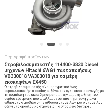
VR
SITEMAP
PRIVACY
POLICY
Περιγραφή προϊόντων
Στροβιλοσυμπιεστής 114400-3830 Diecel
μηχανών Hitachi 6WG1 τακτοποιήσεις
VB300018 VA300018 για τα μέρη
εκσκαφέων EX450
Ο στροβιλοσυμπιεστής είναι πραγματικά ένας
αεροσυμπιεστής, ο οποίος αυξάνει τον όγκο αέρα εισαγωγής με
τη συμπίεση του αέρα. Χρησιμοποιεί την αδρανή ώθηση του
αερίου εξάτμισης που απαλλάσσεται από τη μηχανή για να
ωθήσει το στρόβιλο στην αίθουσα στροβίλων, και ο στρόβιλος
οδηγεί το ομοαξονικό στροφείο. Το στροφείο διατηρεί