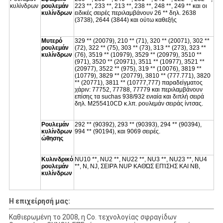
κυλίνδρων
ρουλεμάν
223 **, 233 **, 213 **, 238 **, 248 **, 249 ** και οι
κυλίνδρων
ειδικές σειρές περιλαμβάνουν 26 ** δηλ. 2638
(3738), 2644 (3844) και ούτω καθεξής
Μυτερό
329 ** (20079), 210 ** (71), 320 ** (20071), 302 **
ρουλεμάν
(72), 322 ** (75), 303 ** (73), 313 ** (273), 323 **
κυλίνδρων
(76), 3519 ** (10979), 3529 ** (20979), 3510 **
(971), 3520 ** (20971), 3511 ** (10977), 3521 **
(20977), 3522 ** (975), 319 ** (10076), 3819 **
(10779), 3829 ** (20779), 3810 ** (777.771), 3820
** (20771), 3811 ** (10777,777) παραδείγματος
χάριν: 77752, 77788, 77779 και περιλαμβάνουν
επίσης τα suchas 938/932 ενιαία και διπλή σειρά
δηλ. M255410CD κ.λπ. ρουλεμάν σειράς ίντσας.
Ρουλεμάν
292 ** (90392), 293 ** (90393), 294 ** (90394),
κυλίνδρων
994 ** (90194), και 9069 σειρές.
ώθησης
Κυλινδρικό
NU10 **, NU2 **, NU22 **, NU3 **, NU23 **, NU4
ρουλεμάν
**, Ν, NJ, ΣΕΙΡΆ NUP ΚΑΘΏΣ ΕΠΊΣΗΣ ΚΑΙ NB,
κυλίνδρων
Η επιχείρησή μας:
Καθιερωμένη το 2008, η Co. τεχνολογίας σφραγίδων