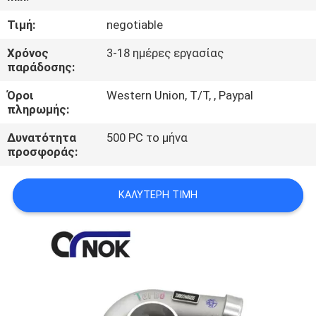
ΈΛΕΓΧΟΣ
Τιμή:
negotiable
ΜΑΣ
Χρόνος
3-18 ημέρες εργασίας
παράδοσης:
ΕΛΆΤΕ
Όροι
Western Union, T/T, , Paypal
ΣΕ
πληρωμής:
ΕΠΑΦΉ
Δυνατότητα
500 PC το μήνα
ΜΕ
προσφοράς:
ΕΙΔΉΣΕΙΣ
ΚΑΛΎΤΕΡΗ ΤΙΜΉ
ΖΗΤΉΣΤΕ
ΈΝΑ
ΑΠΌΣΠΑΣΜΑ