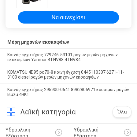
6WG1 τακτοποιήσεις VB300018
VA300018 για τα μέρη εκσκαφέων
EX450
Να συνεχίσει
Μέρη μηχανών εκσκαφέων
Κοινός εγχυτήρας 729246-53101 ραγών μερών μηχανών
εκσκαφέων Yanmar 4TNV88 4TNV84
KOMATSU 4D95 pc70-8 κοινή έγχυση 0445110307 6271-11-
3100 diesel ραγών μερών μηχανών εκσκαφέων
Κοινός εγχυτήρας 295900-0641 8982806971 καυσίμων ραγών
Isuzu 4HK1
Λαϊκή κατηγορία
Όλα
Υδραυλική 
Υδραυλική 
Εξάρτηση 
Εξάρτηση 