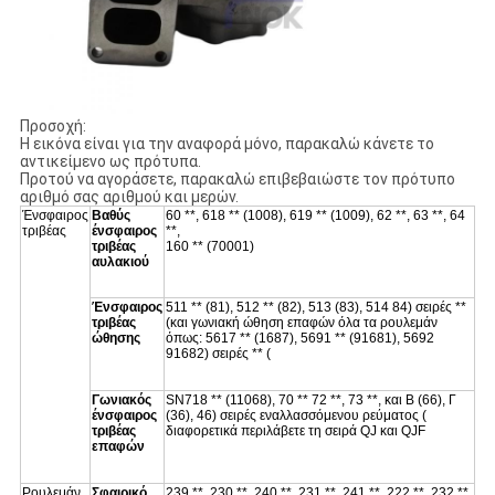
Προσοχή:
Η εικόνα είναι για την αναφορά μόνο, παρακαλώ κάνετε το
αντικείμενο ως πρότυπα.
Προτού να αγοράσετε, παρακαλώ επιβεβαιώστε τον πρότυπο
αριθμό σας αριθμού και μερών.
Ένσφαιρος
Βαθύς
60 **, 618 ** (1008), 619 ** (1009), 62 **, 63 **, 64
τριβέας
ένσφαιρος
**,
τριβέας
160 ** (70001)
αυλακιού
Ένσφαιρος
511 ** (81), 512 ** (82), 513 (83), 514 84) σειρές **
τριβέας
(και γωνιακή ώθηση επαφών όλα τα ρουλεμάν
ώθησης
όπως: 5617 ** (1687), 5691 ** (91681), 5692
91682) σειρές ** (
Γωνιακός
SN718 ** (11068), 70 ** 72 **, 73 **, και Β (66), Γ
ένσφαιρος
(36), 46) σειρές εναλλασσόμενου ρεύματος (
τριβέας
διαφορετικά περιλάβετε τη σειρά QJ και QJF
επαφών
Ρουλεμάν
Σφαιρικό
239 **, 230 **, 240 **, 231 **, 241 **, 222 **, 232 **,