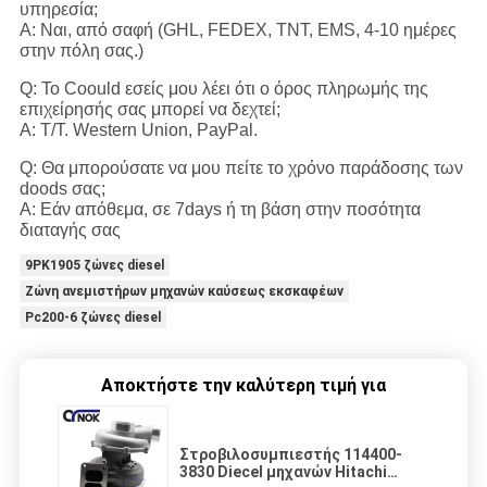
υπηρεσία;
Α: Ναι, από σαφή (GHL, FEDEX, TNT, EMS, 4-10 ημέρες
στην πόλη σας.)
Q: Το Coould εσείς μου λέει ότι ο όρος πληρωμής της
επιχείρησής σας μπορεί να δεχτεί;
Α: T/T. Western Union, PayPal.
Q: Θα μπορούσατε να μου πείτε το χρόνο παράδοσης των
doods σας;
Α: Εάν απόθεμα, σε 7days ή τη βάση στην ποσότητα
διαταγής σας
9PK1905 ζώνες diesel
Ζώνη ανεμιστήρων μηχανών καύσεως εκσκαφέων
Pc200-6 ζώνες diesel
Αποκτήστε την καλύτερη τιμή για
Στροβιλοσυμπιεστής 114400-
3830 Diecel μηχανών Hitachi