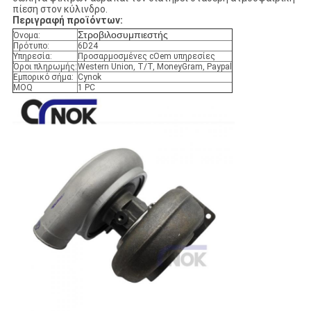
πίεση στον κύλινδρο.
Περιγραφή προϊόντων:
Στροβιλοσυμπιεστής
Όνομα:
Πρότυπο:
6D24
Υπηρεσία:
Προσαρμοσμένες cOem υπηρεσίες
Όροι πληρωμής:
Western Union, T/T, MoneyGram, Paypal
Εμπορικό σήμα:
Cynok
MOQ
1 PC