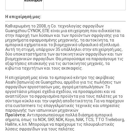
κυλίνδρων
Η επιχείρησή μας:
Καθιερωμένη το 2008, η Co. τεχνολογίας σφραγίδων
Guangzhou CYNOK, ΕΠΕ είναι μια επιχείρηση που ειδικεύεται
στην παροχή των λύσεων και των προϊόντων σφράγισης για τα
μηχανήματα εφαρμοσμένης μηχανικής, τα αυτοκίνητα, τα
εμπορικά οχήματα και το βιομηχανικό υδραυλικό εξοπλισμό.
Αυτή τη στιγμή, υπάρχουν 35 υπάλληλοι στην επιχείρησή μας,
δύο υποκαταστήματα των αυτοκινητικών σφραγίδων και των
βιομηχανικών σφραγίδων. Θα μπορούσαμε να παραγάγουμε τις
εξαρτήσεις επισκευής για τις αυτοκίνητες μηχανές, τα
κιβώτια ταχυτήτων και τους εκσκαφείς.
Η επιχείρησή μας είναι το εμπορικό κέντρο της ακρίβειας
Asahi (Ιαπωνία) σε Guangzhou, αρμόδιο για τις πωλήσεις των
σφραγίδων εργοστασίων μας, αγορά μεταπωλήσεων. Το
εργοστάσιο μπορεί σχέδια σχεδίου, να προσαρμόσει και να
αναπτύξουν τα σφραγισμένα προϊόντα για τους πελάτες με το
σύντομο κύκλο και την υψηλή αποδοτικότητα. Για να παρέχουν
στα custormers τις επαγγελματικές τεχνικές και υπηρεσίες
παραγωγής των ιαπωνικών μηχανικών
Προϊόντα:
Αντιπροσωπεύουμε πολλά διάσημα εμπορικά
σήματα, όπως το NOK, SKF, NDK, Koyo, NAK, TCS, TTO Trelleborg,
Hallite, κ.λπ. Μπορούμε να παρέχουμε τις πλουραλιστικές
λύσεις σφραγίδων για τους πελάτες.