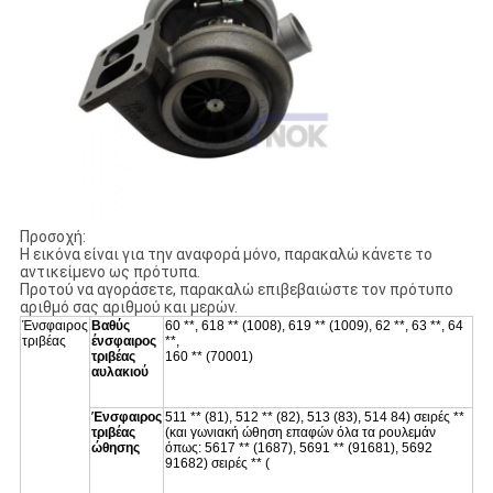
Προσοχή:
Η εικόνα είναι για την αναφορά μόνο, παρακαλώ κάνετε το
αντικείμενο ως πρότυπα.
Προτού να αγοράσετε, παρακαλώ επιβεβαιώστε τον πρότυπο
αριθμό σας αριθμού και μερών.
Ένσφαιρος
Βαθύς
60 **, 618 ** (1008), 619 ** (1009), 62 **, 63 **, 64
τριβέας
ένσφαιρος
**,
τριβέας
160 ** (70001)
αυλακιού
Ένσφαιρος
511 ** (81), 512 ** (82), 513 (83), 514 84) σειρές **
τριβέας
(και γωνιακή ώθηση επαφών όλα τα ρουλεμάν
ώθησης
όπως: 5617 ** (1687), 5691 ** (91681), 5692
91682) σειρές ** (