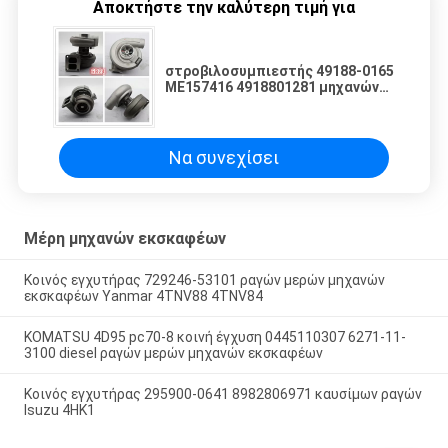
Αποκτήστε την καλύτερη τιμή για
στροβιλοσυμπιεστής 49188-0165
ME157416 4918801281 μηχανών
6D24 Diecel για τα μέρη
εκσκαφέων HD1250/1430
Να συνεχίσει
Μέρη μηχανών εκσκαφέων
Κοινός εγχυτήρας 729246-53101 ραγών μερών μηχανών
εκσκαφέων Yanmar 4TNV88 4TNV84
KOMATSU 4D95 pc70-8 κοινή έγχυση 0445110307 6271-11-
3100 diesel ραγών μερών μηχανών εκσκαφέων
Κοινός εγχυτήρας 295900-0641 8982806971 καυσίμων ραγών
Isuzu 4HK1