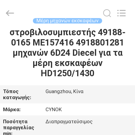
Chuangyu
Industrial
And
Trade
Co.,
Μέρη μηχανών εκσκαφέων
Ltd..
All
στροβιλοσυμπιεστής 49188-
ΣΠΊΤΙ
Rights
Reserved.
0165 ME157416 4918801281
ΠΡΟΪΌΝΤΑ
μηχανών 6D24 Diecel για τα
μέρη εκσκαφέων
ΠΕΡΊΠΟΥ
HD1250/1430
ΕΜΕΊΣ
Τόπος
Guangzhou, Κίνα
καταγωγής:
ΓΎΡΟΣ
ΕΡΓΟΣΤΑΣΊΩΝ
Μάρκα:
CYNOK
Ποσότητα
Διαπραγματεύσιμος
ΠΟΙΟΤΙΚΌΣ
παραγγελίας
min: