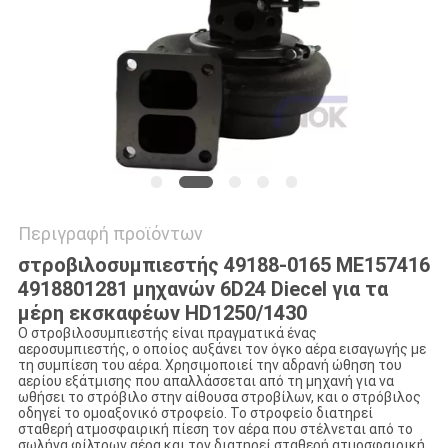
VR
SITEMAP
PRIVACY
POLICY
Περιγραφή προϊόντων
στροβιλοσυμπιεστής 49188-0165 ME157416
4918801281 μηχανών 6D24 Diecel για τα
μέρη εκσκαφέων HD1250/1430
Ο στροβιλοσυμπιεστής είναι πραγματικά ένας
αεροσυμπιεστής, ο οποίος αυξάνει τον όγκο αέρα εισαγωγής με
τη συμπίεση του αέρα. Χρησιμοποιεί την αδρανή ώθηση του
αερίου εξάτμισης που απαλλάσσεται από τη μηχανή για να
ωθήσει το στρόβιλο στην αίθουσα στροβίλων, και ο στρόβιλος
οδηγεί το ομοαξονικό στροφείο. Το στροφείο διατηρεί
σταθερή ατμοσφαιρική πίεση τον αέρα που στέλνεται από το
σωλήνα φίλτρων αέρα και τον διατηρεί σταθερή ατμοσφαιρική