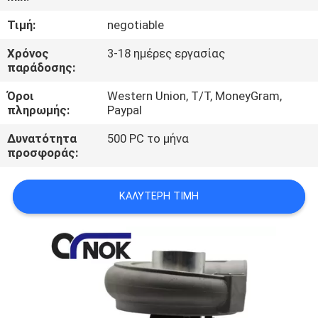
ΈΛΕΓΧΟΣ
Τιμή:
negotiable
ΜΑΣ
Χρόνος
3-18 ημέρες εργασίας
παράδοσης:
ΕΛΆΤΕ
Όροι
Western Union, T/T, MoneyGram,
ΣΕ
πληρωμής:
Paypal
ΕΠΑΦΉ
Δυνατότητα
500 PC το μήνα
ΜΕ
προσφοράς:
ΕΙΔΉΣΕΙΣ
ΚΑΛΎΤΕΡΗ ΤΙΜΉ
ΖΗΤΉΣΤΕ
ΈΝΑ
ΑΠΌΣΠΑΣΜΑ