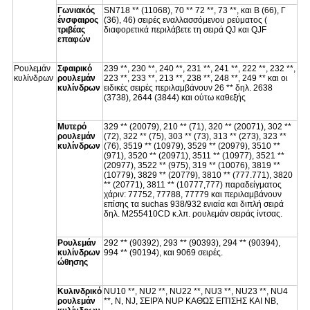
Γωνιακός
SN718 ** (11068), 70 ** 72 **, 73 **, και Β (66), Γ
ένσφαιρος
(36), 46) σειρές εναλλασσόμενου ρεύματος (
τριβέας
διαφορετικά περιλάβετε τη σειρά QJ και QJF
επαφών
Ρουλεμάν
Σφαιρικό
239 **, 230 **, 240 **, 231 **, 241 **, 222 **, 232 **,
κυλίνδρων
ρουλεμάν
223 **, 233 **, 213 **, 238 **, 248 **, 249 ** και οι
κυλίνδρων
ειδικές σειρές περιλαμβάνουν 26 ** δηλ. 2638
(3738), 2644 (3844) και ούτω καθεξής
Μυτερό
329 ** (20079), 210 ** (71), 320 ** (20071), 302 **
ρουλεμάν
(72), 322 ** (75), 303 ** (73), 313 ** (273), 323 **
κυλίνδρων
(76), 3519 ** (10979), 3529 ** (20979), 3510 **
(971), 3520 ** (20971), 3511 ** (10977), 3521 **
(20977), 3522 ** (975), 319 ** (10076), 3819 **
(10779), 3829 ** (20779), 3810 ** (777.771), 3820
** (20771), 3811 ** (10777,777) παραδείγματος
χάριν: 77752, 77788, 77779 και περιλαμβάνουν
επίσης τα suchas 938/932 ενιαία και διπλή σειρά
δηλ. M255410CD κ.λπ. ρουλεμάν σειράς ίντσας.
Ρουλεμάν
292 ** (90392), 293 ** (90393), 294 ** (90394),
κυλίνδρων
994 ** (90194), και 9069 σειρές.
ώθησης
Κυλινδρικό
NU10 **, NU2 **, NU22 **, NU3 **, NU23 **, NU4
ρουλεμάν
**, Ν, NJ, ΣΕΙΡΆ NUP ΚΑΘΏΣ ΕΠΊΣΗΣ ΚΑΙ NB,