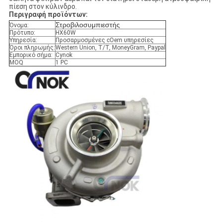
πίεση στον κύλινδρο.
Περιγραφή προϊόντων:
Στροβιλοσυμπιεστής
Όνομα:
Πρότυπο:
HX60W
Υπηρεσία:
Προσαρμοσμένες cOem υπηρεσίες
Όροι πληρωμής:
Western Union, T/T, MoneyGram, Paypal
Εμπορικό σήμα:
Cynok
MOQ
1 PC