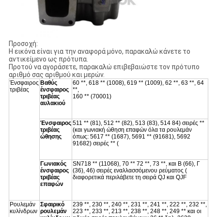
Προσοχή:
Η εικόνα είναι για την αναφορά μόνο, παρακαλώ κάνετε το
αντικείμενο ως πρότυπα.
Προτού να αγοράσετε, παρακαλώ επιβεβαιώστε τον πρότυπο
αριθμό σας αριθμού και μερών.
Ένσφαιρος
Βαθύς
60 **, 618 ** (1008), 619 ** (1009), 62 **, 63 **, 64
τριβέας
ένσφαιρος
**,
τριβέας
160 ** (70001)
αυλακιού
Ένσφαιρος
511 ** (81), 512 ** (82), 513 (83), 514 84) σειρές **
τριβέας
(και γωνιακή ώθηση επαφών όλα τα ρουλεμάν
ώθησης
όπως: 5617 ** (1687), 5691 ** (91681), 5692
91682) σειρές ** (
Γωνιακός
SN718 ** (11068), 70 ** 72 **, 73 **, και Β (66), Γ
ένσφαιρος
(36), 46) σειρές εναλλασσόμενου ρεύματος (
τριβέας
διαφορετικά περιλάβετε τη σειρά QJ και QJF
επαφών
Ρουλεμάν
Σφαιρικό
239 **, 230 **, 240 **, 231 **, 241 **, 222 **, 232 **,
κυλίνδρων
ρουλεμάν
223 **, 233 **, 213 **, 238 **, 248 **, 249 ** και οι