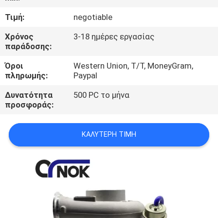
ΈΛΕΓΧΟΣ
Τιμή:
negotiable
ΜΑΣ
Χρόνος
3-18 ημέρες εργασίας
παράδοσης:
ΕΛΆΤΕ
Όροι
Western Union, T/T, MoneyGram,
ΣΕ
πληρωμής:
Paypal
ΕΠΑΦΉ
Δυνατότητα
500 PC το μήνα
ΜΕ
προσφοράς:
ΕΙΔΉΣΕΙΣ
ΚΑΛΎΤΕΡΗ ΤΙΜΉ
ΖΗΤΉΣΤΕ
ΈΝΑ
ΑΠΌΣΠΑΣΜΑ