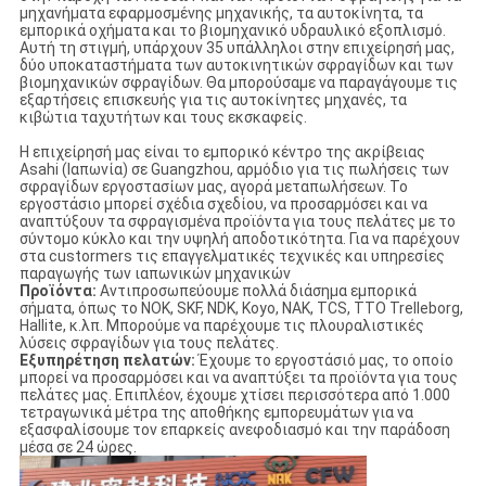
μηχανήματα εφαρμοσμένης μηχανικής, τα αυτοκίνητα, τα
εμπορικά οχήματα και το βιομηχανικό υδραυλικό εξοπλισμό.
Αυτή τη στιγμή, υπάρχουν 35 υπάλληλοι στην επιχείρησή μας,
δύο υποκαταστήματα των αυτοκινητικών σφραγίδων και των
βιομηχανικών σφραγίδων. Θα μπορούσαμε να παραγάγουμε τις
εξαρτήσεις επισκευής για τις αυτοκίνητες μηχανές, τα
κιβώτια ταχυτήτων και τους εκσκαφείς.
Η επιχείρησή μας είναι το εμπορικό κέντρο της ακρίβειας
Asahi (Ιαπωνία) σε Guangzhou, αρμόδιο για τις πωλήσεις των
σφραγίδων εργοστασίων μας, αγορά μεταπωλήσεων. Το
εργοστάσιο μπορεί σχέδια σχεδίου, να προσαρμόσει και να
αναπτύξουν τα σφραγισμένα προϊόντα για τους πελάτες με το
σύντομο κύκλο και την υψηλή αποδοτικότητα. Για να παρέχουν
στα custormers τις επαγγελματικές τεχνικές και υπηρεσίες
παραγωγής των ιαπωνικών μηχανικών
Προϊόντα:
Αντιπροσωπεύουμε πολλά διάσημα εμπορικά
σήματα, όπως το NOK, SKF, NDK, Koyo, NAK, TCS, TTO Trelleborg,
Hallite, κ.λπ. Μπορούμε να παρέχουμε τις πλουραλιστικές
λύσεις σφραγίδων για τους πελάτες.
Εξυπηρέτηση πελατών:
Έχουμε το εργοστάσιό μας, το οποίο
μπορεί να προσαρμόσει και να αναπτύξει τα προϊόντα για τους
πελάτες μας. Επιπλέον, έχουμε χτίσει περισσότερα από 1.000
τετραγωνικά μέτρα της αποθήκης εμπορευμάτων για να
εξασφαλίσουμε τον επαρκείς ανεφοδιασμό και την παράδοση
μέσα σε 24 ώρες.