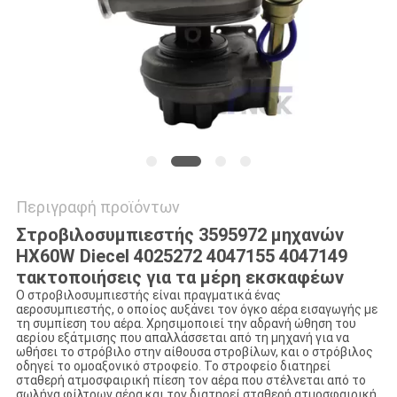
VR
SITEMAP
PRIVACY
POLICY
Περιγραφή προϊόντων
Στροβιλοσυμπιεστής 3595972 μηχανών
HX60W Diecel 4025272 4047155 4047149
τακτοποιήσεις για τα μέρη εκσκαφέων
Ο στροβιλοσυμπιεστής είναι πραγματικά ένας
αεροσυμπιεστής, ο οποίος αυξάνει τον όγκο αέρα εισαγωγής με
τη συμπίεση του αέρα. Χρησιμοποιεί την αδρανή ώθηση του
αερίου εξάτμισης που απαλλάσσεται από τη μηχανή για να
ωθήσει το στρόβιλο στην αίθουσα στροβίλων, και ο στρόβιλος
οδηγεί το ομοαξονικό στροφείο. Το στροφείο διατηρεί
σταθερή ατμοσφαιρική πίεση τον αέρα που στέλνεται από το
σωλήνα φίλτρων αέρα και τον διατηρεί σταθερή ατμοσφαιρική