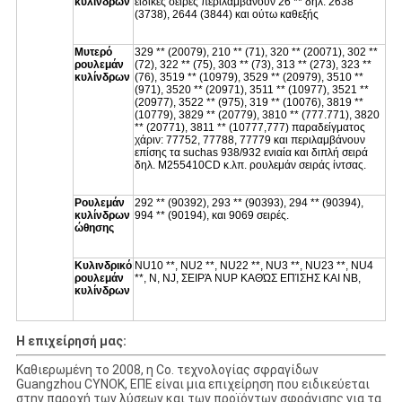
κυλίνδρων
ειδικές σειρές περιλαμβάνουν 26 ** δηλ. 2638
(3738), 2644 (3844) και ούτω καθεξής
Μυτερό
329 ** (20079), 210 ** (71), 320 ** (20071), 302 **
ρουλεμάν
(72), 322 ** (75), 303 ** (73), 313 ** (273), 323 **
κυλίνδρων
(76), 3519 ** (10979), 3529 ** (20979), 3510 **
(971), 3520 ** (20971), 3511 ** (10977), 3521 **
(20977), 3522 ** (975), 319 ** (10076), 3819 **
(10779), 3829 ** (20779), 3810 ** (777.771), 3820
** (20771), 3811 ** (10777,777) παραδείγματος
χάριν: 77752, 77788, 77779 και περιλαμβάνουν
επίσης τα suchas 938/932 ενιαία και διπλή σειρά
δηλ. M255410CD κ.λπ. ρουλεμάν σειράς ίντσας.
Ρουλεμάν
292 ** (90392), 293 ** (90393), 294 ** (90394),
κυλίνδρων
994 ** (90194), και 9069 σειρές.
ώθησης
Κυλινδρικό
NU10 **, NU2 **, NU22 **, NU3 **, NU23 **, NU4
ρουλεμάν
**, Ν, NJ, ΣΕΙΡΆ NUP ΚΑΘΏΣ ΕΠΊΣΗΣ ΚΑΙ NB,
κυλίνδρων
Η επιχείρησή μας:
Καθιερωμένη το 2008, η Co. τεχνολογίας σφραγίδων
Guangzhou CYNOK, ΕΠΕ είναι μια επιχείρηση που ειδικεύεται
στην παροχή των λύσεων και των προϊόντων σφράγισης για τα