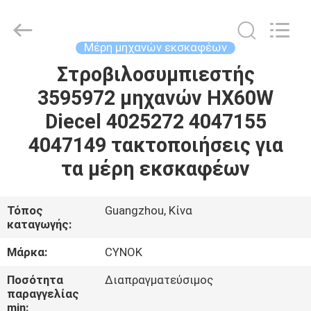
Chuangyu
Industrial
And
Trade
Co.,
Μέρη μηχανών εκσκαφέων
Ltd..
All
Στροβιλοσυμπιεστής
ΣΠΊΤΙ
Rights
Reserved.
3595972 μηχανών HX60W
ΠΡΟΪΌΝΤΑ
Diecel 4025272 4047155
4047149 τακτοποιήσεις για
ΠΕΡΊΠΟΥ
τα μέρη εκσκαφέων
ΕΜΕΊΣ
Τόπος
Guangzhou, Κίνα
καταγωγής:
ΓΎΡΟΣ
ΕΡΓΟΣΤΑΣΊΩΝ
Μάρκα:
CYNOK
Ποσότητα
Διαπραγματεύσιμος
ΠΟΙΟΤΙΚΌΣ
παραγγελίας
min: