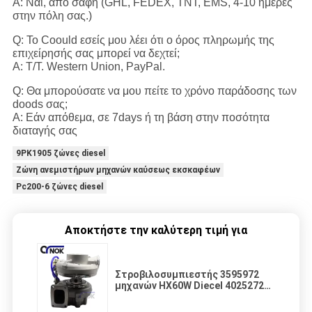
Α: Ναι, από σαφή (GHL, FEDEX, TNT, EMS, 4-10 ημέρες
στην πόλη σας.)
Q: Το Coould εσείς μου λέει ότι ο όρος πληρωμής της
επιχείρησής σας μπορεί να δεχτεί;
Α: T/T. Western Union, PayPal.
Q: Θα μπορούσατε να μου πείτε το χρόνο παράδοσης των
doods σας;
Α: Εάν απόθεμα, σε 7days ή τη βάση στην ποσότητα
διαταγής σας
9PK1905 ζώνες diesel
Ζώνη ανεμιστήρων μηχανών καύσεως εκσκαφέων
Pc200-6 ζώνες diesel
Αποκτήστε την καλύτερη τιμή για
Στροβιλοσυμπιεστής 3595972
μηχανών HX60W Diecel 4025272
4047155 4047149 τακτοποιήσεις
για τα μέρη εκσκαφέων