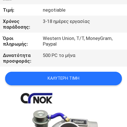
ΈΛΕΓΧΟΣ
Τιμή:
negotiable
ΜΑΣ
Χρόνος
3-18 ημέρες εργασίας
παράδοσης:
ΕΛΆΤΕ
Όροι
Western Union, T/T, MoneyGram,
ΣΕ
πληρωμής:
Paypal
ΕΠΑΦΉ
Δυνατότητα
500 PC το μήνα
ΜΕ
προσφοράς:
ΕΙΔΉΣΕΙΣ
ΚΑΛΎΤΕΡΗ ΤΙΜΉ
ΖΗΤΉΣΤΕ
ΈΝΑ
ΑΠΌΣΠΑΣΜΑ