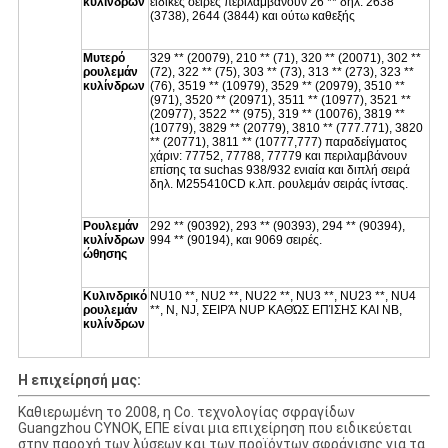
κυλίνδρων
ειδικές σειρές περιλαμβάνουν 26 ** δηλ. 2638
(3738), 2644 (3844) και ούτω καθεξής
Μυτερό
329 ** (20079), 210 ** (71), 320 ** (20071), 302 **
ρουλεμάν
(72), 322 ** (75), 303 ** (73), 313 ** (273), 323 **
κυλίνδρων
(76), 3519 ** (10979), 3529 ** (20979), 3510 **
(971), 3520 ** (20971), 3511 ** (10977), 3521 **
(20977), 3522 ** (975), 319 ** (10076), 3819 **
(10779), 3829 ** (20779), 3810 ** (777.771), 3820
** (20771), 3811 ** (10777,777) παραδείγματος
χάριν: 77752, 77788, 77779 και περιλαμβάνουν
επίσης τα suchas 938/932 ενιαία και διπλή σειρά
δηλ. M255410CD κ.λπ. ρουλεμάν σειράς ίντσας.
Ρουλεμάν
292 ** (90392), 293 ** (90393), 294 ** (90394),
κυλίνδρων
994 ** (90194), και 9069 σειρές.
ώθησης
Κυλινδρικό
NU10 **, NU2 **, NU22 **, NU3 **, NU23 **, NU4
ρουλεμάν
**, Ν, NJ, ΣΕΙΡΆ NUP ΚΑΘΏΣ ΕΠΊΣΗΣ ΚΑΙ NB,
κυλίνδρων
Η επιχείρησή μας:
Καθιερωμένη το 2008, η Co. τεχνολογίας σφραγίδων
Guangzhou CYNOK, ΕΠΕ είναι μια επιχείρηση που ειδικεύεται
στην παροχή των λύσεων και των προϊόντων σφράγισης για τα