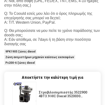
Α: Ναι, από σαφή (GHL, FEDEX, TNT, EMS, 4-10 ημέρες
στην πόλη σας.)
Q: Το Coould εσείς μου λέει ότι ο όρος πληρωμής της
επιχείρησής σας μπορεί να δεχτεί;
Α: T/T. Western Union, PayPal.
Q: Θα μπορούσατε να μου πείτε το χρόνο παράδοσης των
doods σας;
Α: Εάν απόθεμα, σε 7days ή τη βάση στην ποσότητα
διαταγής σας
9PK1905 ζώνες diesel
Ζώνη ανεμιστήρων μηχανών καύσεως εκσκαφέων
Pc200-6 ζώνες diesel
Αποκτήστε την καλύτερη τιμή για
Στροβιλοσυμπιεστής 3522900
4BT3.9 HIC Diecel 3520030
3828744 3535425 3536677 για τα
μέρη εκσκαφέων