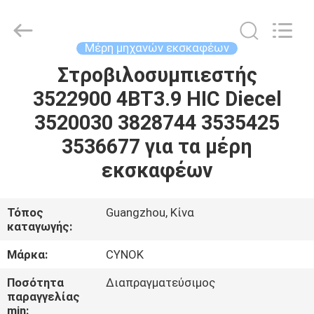
Chuangyu
Industrial
And
Trade
Co.,
Μέρη μηχανών εκσκαφέων
Ltd..
All
Στροβιλοσυμπιεστής
ΣΠΊΤΙ
Rights
Reserved.
3522900 4BT3.9 HIC Diecel
ΠΡΟΪΌΝΤΑ
3520030 3828744 3535425
3536677 για τα μέρη
ΠΕΡΊΠΟΥ
εκσκαφέων
ΕΜΕΊΣ
Τόπος
Guangzhou, Κίνα
καταγωγής:
ΓΎΡΟΣ
ΕΡΓΟΣΤΑΣΊΩΝ
Μάρκα:
CYNOK
Ποσότητα
Διαπραγματεύσιμος
ΠΟΙΟΤΙΚΌΣ
παραγγελίας
min: