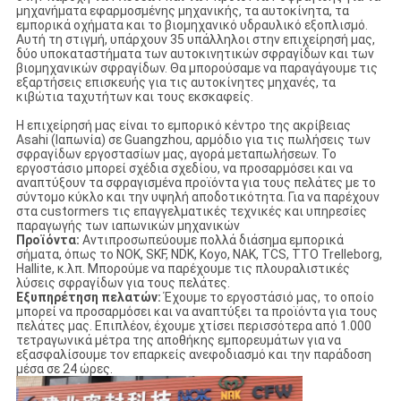
μηχανήματα εφαρμοσμένης μηχανικής, τα αυτοκίνητα, τα
εμπορικά οχήματα και το βιομηχανικό υδραυλικό εξοπλισμό.
Αυτή τη στιγμή, υπάρχουν 35 υπάλληλοι στην επιχείρησή μας,
δύο υποκαταστήματα των αυτοκινητικών σφραγίδων και των
βιομηχανικών σφραγίδων. Θα μπορούσαμε να παραγάγουμε τις
εξαρτήσεις επισκευής για τις αυτοκίνητες μηχανές, τα
κιβώτια ταχυτήτων και τους εκσκαφείς.
Η επιχείρησή μας είναι το εμπορικό κέντρο της ακρίβειας
Asahi (Ιαπωνία) σε Guangzhou, αρμόδιο για τις πωλήσεις των
σφραγίδων εργοστασίων μας, αγορά μεταπωλήσεων. Το
εργοστάσιο μπορεί σχέδια σχεδίου, να προσαρμόσει και να
αναπτύξουν τα σφραγισμένα προϊόντα για τους πελάτες με το
σύντομο κύκλο και την υψηλή αποδοτικότητα. Για να παρέχουν
στα custormers τις επαγγελματικές τεχνικές και υπηρεσίες
παραγωγής των ιαπωνικών μηχανικών
Προϊόντα:
Αντιπροσωπεύουμε πολλά διάσημα εμπορικά
σήματα, όπως το NOK, SKF, NDK, Koyo, NAK, TCS, TTO Trelleborg,
Hallite, κ.λπ. Μπορούμε να παρέχουμε τις πλουραλιστικές
λύσεις σφραγίδων για τους πελάτες.
Εξυπηρέτηση πελατών:
Έχουμε το εργοστάσιό μας, το οποίο
μπορεί να προσαρμόσει και να αναπτύξει τα προϊόντα για τους
πελάτες μας. Επιπλέον, έχουμε χτίσει περισσότερα από 1.000
τετραγωνικά μέτρα της αποθήκης εμπορευμάτων για να
εξασφαλίσουμε τον επαρκείς ανεφοδιασμό και την παράδοση
μέσα σε 24 ώρες.