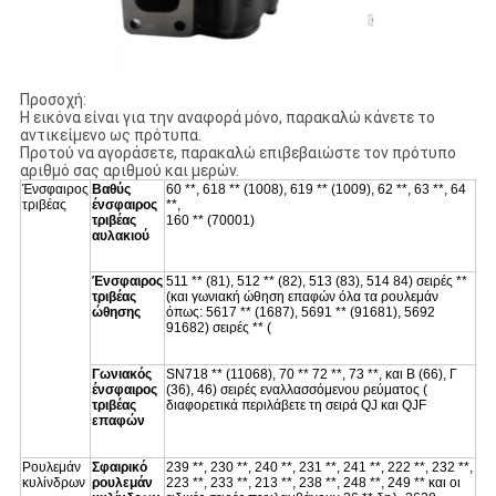
Προσοχή:
Η εικόνα είναι για την αναφορά μόνο, παρακαλώ κάνετε το
αντικείμενο ως πρότυπα.
Προτού να αγοράσετε, παρακαλώ επιβεβαιώστε τον πρότυπο
αριθμό σας αριθμού και μερών.
Ένσφαιρος
Βαθύς
60 **, 618 ** (1008), 619 ** (1009), 62 **, 63 **, 64
τριβέας
ένσφαιρος
**,
τριβέας
160 ** (70001)
αυλακιού
Ένσφαιρος
511 ** (81), 512 ** (82), 513 (83), 514 84) σειρές **
τριβέας
(και γωνιακή ώθηση επαφών όλα τα ρουλεμάν
ώθησης
όπως: 5617 ** (1687), 5691 ** (91681), 5692
91682) σειρές ** (
Γωνιακός
SN718 ** (11068), 70 ** 72 **, 73 **, και Β (66), Γ
ένσφαιρος
(36), 46) σειρές εναλλασσόμενου ρεύματος (
τριβέας
διαφορετικά περιλάβετε τη σειρά QJ και QJF
επαφών
Ρουλεμάν
Σφαιρικό
239 **, 230 **, 240 **, 231 **, 241 **, 222 **, 232 **,
κυλίνδρων
ρουλεμάν
223 **, 233 **, 213 **, 238 **, 248 **, 249 ** και οι