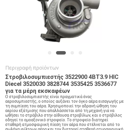
VR
SITEMAP
PRIVACY
POLICY
Περιγραφή προϊόντων
Στροβιλοσυμπιεστής 3522900 4BT3.9 HIC
Diecel 3520030 3828744 3535425 3536677
για τα μέρη εκσκαφέων
Ο στροβιλοσυμπιεστής είναι πραγματικά ένας
αεροσυμπιεστής, ο οποίος αυξάνει τον όγκο αέρα εισαγωγής με
τη συμπίεση του αέρα. Χρησιμοποιεί την αδρανή ώθηση του
αερίου εξάτμισης που απαλλάσσεται από τη μηχανή για να
ωθήσει το στρόβιλο στην αίθουσα στροβίλων, και ο στρόβιλος
οδηγεί το ομοαξονικό στροφείο. Το στροφείο διατηρεί
σταθερή ατμοσφαιρική πίεση τον αέρα που στέλνεται από το
σωλήνα φίλτρων αέρα και τον διατηρεί σταθερή ατμοσφαιρική