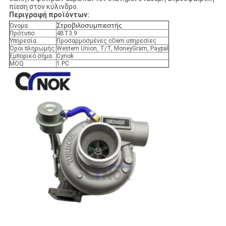
πίεση στον κύλινδρο.
Περιγραφή προϊόντων:
Στροβιλοσυμπιεστής
Όνομα:
Πρότυπο:
4BT3.9
Υπηρεσία:
Προσαρμοσμένες cOem υπηρεσίες
Όροι πληρωμής:
Western Union, T/T, MoneyGram, Paypal
Εμπορικό σήμα:
Cynok
MOQ
1 PC