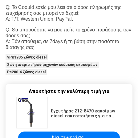
Q: Το Coould εσείς μου λέει ότι ο όρος πληρωμής της
επιχείρησής σας μπορεί να δεχτεί;
Α: T/T. Western Union, PayPal.
Q: Θα μπορούσατε να μου πείτε το χρόνο παράδοσης των
doods σας;
Α: Εάν απόθεμα, σε 7days ή τη βάση στην ποσότητα
διαταγής σας
9PK1905 ζώνες diesel
Ζώνη ανεμιστήρων μηχανών καύσεως εκσκαφέων
Pc200-6 ζώνες diesel
Αποκτήστε την καλύτερη τιμή για
Εγχυτήρας 212-8470 καυσίμων
diesel τακτοποιήσεις για τα
εξαρτήματα εκσκαφέων
μηχανών του cater S6K
Να συνεχίσει