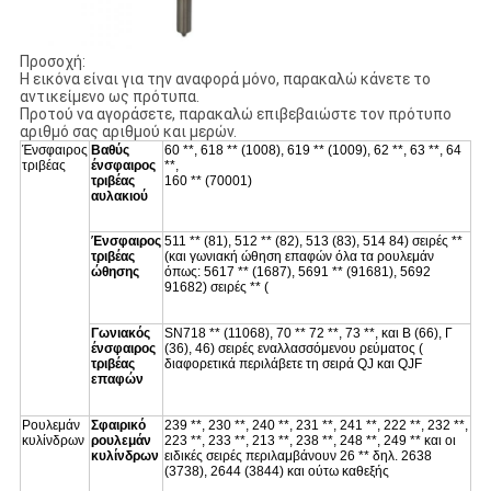
Προσοχή:
Η εικόνα είναι για την αναφορά μόνο, παρακαλώ κάνετε το
αντικείμενο ως πρότυπα.
Προτού να αγοράσετε, παρακαλώ επιβεβαιώστε τον πρότυπο
αριθμό σας αριθμού και μερών.
Ένσφαιρος
Βαθύς
60 **, 618 ** (1008), 619 ** (1009), 62 **, 63 **, 64
τριβέας
ένσφαιρος
**,
τριβέας
160 ** (70001)
αυλακιού
Ένσφαιρος
511 ** (81), 512 ** (82), 513 (83), 514 84) σειρές **
τριβέας
(και γωνιακή ώθηση επαφών όλα τα ρουλεμάν
ώθησης
όπως: 5617 ** (1687), 5691 ** (91681), 5692
91682) σειρές ** (
Γωνιακός
SN718 ** (11068), 70 ** 72 **, 73 **, και Β (66), Γ
ένσφαιρος
(36), 46) σειρές εναλλασσόμενου ρεύματος (
τριβέας
διαφορετικά περιλάβετε τη σειρά QJ και QJF
επαφών
Ρουλεμάν
Σφαιρικό
239 **, 230 **, 240 **, 231 **, 241 **, 222 **, 232 **,
κυλίνδρων
ρουλεμάν
223 **, 233 **, 213 **, 238 **, 248 **, 249 ** και οι
κυλίνδρων
ειδικές σειρές περιλαμβάνουν 26 ** δηλ. 2638
(3738), 2644 (3844) και ούτω καθεξής