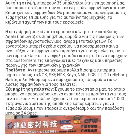
Αυτή τη στιγμή, υπάρχουν 35 υπάλληλοι στην επιχείρησή μας,
δύο υποκαταστήματα των αυτοκινητικών σφραγίδων και των
βιομηχανικών σφραγίδων. Θα μπορούσαμε να παραγάγουμε τις
εξαρτήσεις επισκευής για τις αυτοκίνητες μηχανές, τα
κιβώτια ταχυτήτων και τους εκσκαφείς.
Η επιχείρησή μας είναι το εμπορικό κέντρο της ακρίβειας
Asahi (Ιαπωνία) σε Guangzhou, αρμόδιο για τις πωλήσεις των
σφραγίδων εργοστασίων μας, αγορά μεταπωλήσεων. Το
εργοστάσιο μπορεί σχέδια σχεδίου, να προσαρμόσει και να
αναπτύξουν τα σφραγισμένα προϊόντα για τους πελάτες με το
σύντομο κύκλο και την υψηλή αποδοτικότητα. Για να παρέχουν
στα custormers τις επαγγελματικές τεχνικές και υπηρεσίες
παραγωγής των ιαπωνικών μηχανικών
Προϊόντα:
Αντιπροσωπεύουμε πολλά διάσημα εμπορικά
σήματα, όπως το NOK, SKF, NDK, Koyo, NAK, TCS, TTO Trelleborg,
Hallite, κ.λπ. Μπορούμε να παρέχουμε τις πλουραλιστικές
λύσεις σφραγίδων για τους πελάτες.
Εξυπηρέτηση πελατών:
Έχουμε το εργοστάσιό μας, το οποίο
μπορεί να προσαρμόσει και να αναπτύξει τα προϊόντα για τους
πελάτες μας. Επιπλέον, έχουμε χτίσει περισσότερα από 1.000
τετραγωνικά μέτρα της αποθήκης εμπορευμάτων για να
εξασφαλίσουμε τον επαρκείς ανεφοδιασμό και την παράδοση
μέσα σε 24 ώρες.