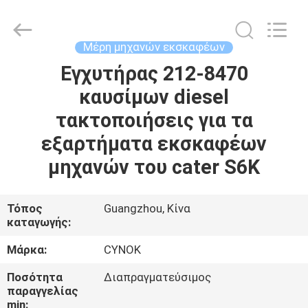
Chuangyu
Industrial
And
Trade
Co.,
Μέρη μηχανών εκσκαφέων
Ltd..
All
Εγχυτήρας 212-8470
ΣΠΊΤΙ
Rights
Reserved.
καυσίμων diesel
ΠΡΟΪΌΝΤΑ
τακτοποιήσεις για τα
εξαρτήματα εκσκαφέων
ΠΕΡΊΠΟΥ
μηχανών του cater S6K
ΕΜΕΊΣ
Τόπος
Guangzhou, Κίνα
καταγωγής:
ΓΎΡΟΣ
ΕΡΓΟΣΤΑΣΊΩΝ
Μάρκα:
CYNOK
Ποσότητα
Διαπραγματεύσιμος
ΠΟΙΟΤΙΚΌΣ
παραγγελίας
min: