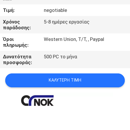
ΈΛΕΓΧΟΣ
Τιμή:
negotiable
ΜΑΣ
Χρόνος
5-8 ημέρες εργασίας
παράδοσης:
ΕΛΆΤΕ
Όροι
Western Union, T/T, , Paypal
ΣΕ
πληρωμής:
ΕΠΑΦΉ
Δυνατότητα
500 PC το μήνα
ΜΕ
προσφοράς:
ΕΙΔΉΣΕΙΣ
ΚΑΛΎΤΕΡΗ ΤΙΜΉ
ΖΗΤΉΣΤΕ
ΈΝΑ
ΑΠΌΣΠΑΣΜΑ