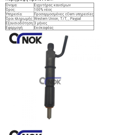
Όνομα:
Εγχυτήρας καυσίμων
Όρος:
100% νέος
Υπηρεσία:
Προσαρμοσμένες cOem υπηρεσίες
Όροι πληρωμής:
Western Union, T/T, , Paypal
Εξουσιοδότηση:
3 μήνες
Εφαρμογή:
Εκσκαφέας