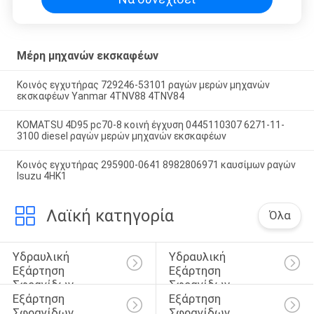
Μέρη μηχανών εκσκαφέων
Κοινός εγχυτήρας 729246-53101 ραγών μερών μηχανών
εκσκαφέων Yanmar 4TNV88 4TNV84
KOMATSU 4D95 pc70-8 κοινή έγχυση 0445110307 6271-11-
3100 diesel ραγών μερών μηχανών εκσκαφέων
Κοινός εγχυτήρας 295900-0641 8982806971 καυσίμων ραγών
Isuzu 4HK1
Λαϊκή κατηγορία
Όλα
Υδραυλική 
Υδραυλική 
Εξάρτηση 
Εξάρτηση 
Σφραγίδων 
Σφραγίδων 
Εξάρτηση 
Εξάρτηση 
Κυλίνδρων
Διακοπτών
Σφραγίδων 
Σφραγίδων 