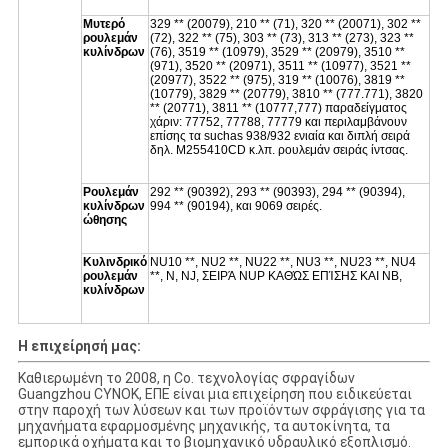
Μυτερό
329 ** (20079), 210 ** (71), 320 ** (20071), 302 **
ρουλεμάν
(72), 322 ** (75), 303 ** (73), 313 ** (273), 323 **
κυλίνδρων
(76), 3519 ** (10979), 3529 ** (20979), 3510 **
(971), 3520 ** (20971), 3511 ** (10977), 3521 **
(20977), 3522 ** (975), 319 ** (10076), 3819 **
(10779), 3829 ** (20779), 3810 ** (777.771), 3820
** (20771), 3811 ** (10777,777) παραδείγματος
χάριν: 77752, 77788, 77779 και περιλαμβάνουν
επίσης τα suchas 938/932 ενιαία και διπλή σειρά
δηλ. M255410CD κ.λπ. ρουλεμάν σειράς ίντσας.
Ρουλεμάν
292 ** (90392), 293 ** (90393), 294 ** (90394),
κυλίνδρων
994 ** (90194), και 9069 σειρές.
ώθησης
Κυλινδρικό
NU10 **, NU2 **, NU22 **, NU3 **, NU23 **, NU4
ρουλεμάν
**, Ν, NJ, ΣΕΙΡΆ NUP ΚΑΘΏΣ ΕΠΊΣΗΣ ΚΑΙ NB,
κυλίνδρων
Η επιχείρησή μας:
Καθιερωμένη το 2008, η Co. τεχνολογίας σφραγίδων
Guangzhou CYNOK, ΕΠΕ είναι μια επιχείρηση που ειδικεύεται
στην παροχή των λύσεων και των προϊόντων σφράγισης για τα
μηχανήματα εφαρμοσμένης μηχανικής, τα αυτοκίνητα, τα
εμπορικά οχήματα και το βιομηχανικό υδραυλικό εξοπλισμό.