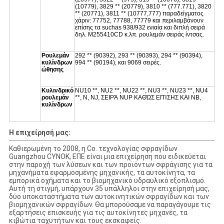
(10779), 3829 ** (20779), 3810 ** (777.771), 3820
** (20771), 3811 ** (10777,777) παραδείγματος
χάριν: 77752, 77788, 77779 και περιλαμβάνουν
επίσης τα suchas 938/932 ενιαία και διπλή σειρά
δηλ. M255410CD κ.λπ. ρουλεμάν σειράς ίντσας.
Ρουλεμάν
292 ** (90392), 293 ** (90393), 294 ** (90394),
κυλίνδρων
994 ** (90194), και 9069 σειρές.
ώθησης
Κυλινδρικό
NU10 **, NU2 **, NU22 **, NU3 **, NU23 **, NU4
ρουλεμάν
**, Ν, NJ, ΣΕΙΡΆ NUP ΚΑΘΏΣ ΕΠΊΣΗΣ ΚΑΙ NB,
κυλίνδρων
Η επιχείρησή μας:
Καθιερωμένη το 2008, η Co. τεχνολογίας σφραγίδων
Guangzhou CYNOK, ΕΠΕ είναι μια επιχείρηση που ειδικεύεται
στην παροχή των λύσεων και των προϊόντων σφράγισης για τα
μηχανήματα εφαρμοσμένης μηχανικής, τα αυτοκίνητα, τα
εμπορικά οχήματα και το βιομηχανικό υδραυλικό εξοπλισμό.
Αυτή τη στιγμή, υπάρχουν 35 υπάλληλοι στην επιχείρησή μας,
δύο υποκαταστήματα των αυτοκινητικών σφραγίδων και των
βιομηχανικών σφραγίδων. Θα μπορούσαμε να παραγάγουμε τις
εξαρτήσεις επισκευής για τις αυτοκίνητες μηχανές, τα
κιβώτια ταχυτήτων και τους εκσκαφείς.