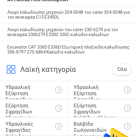
Λουρί καλωδίωσης μηχανών 354-0048 του cater 354-0048 για
τον εκσκαφέα C13 E345DL
Λουρί καλωδίωσης μηχανών του cater 230-6279 για τον
εκσκαφέα 2306279 E330C 330C καλώδιο καλωδίων
Excavator CAT 336D E336D Εξωτερική πλεξούδα καλωδίωσης
306-8797 275-6864 Καλώδιο καλωδίων
Λαϊκή κατηγορία
Όλα
Υδραυλική 
Υδραυλική 
Εξάρτηση 
Εξάρτηση 
Σφραγίδων 
Σφραγίδων 
Εξάρτηση 
Εξάρτηση 
Κυλίνδρων
Διακοπτών
Σφραγίδων 
Σφραγίδων 
Υδραυλικών 
Βαλβίδων Ελέγχου
Υδραυλικές 
Βαλβίδα 
Αντλιών
Σφραγίδες 
Σωληνοειδών 
Κυλίνδρων
Εκσκαφέων