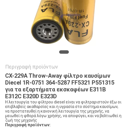
VR
SITEMAP
PRIVACY
POLICY
Περιγραφή προϊόντων
CX-229A Throw-Away φίλτρο καυσίμων
Diecel 1R-0751 364-5287 FF5321 P551315
για τα εξαρτήματα εκσκαφέων E311B
E312C E320D E323D
Η λειτουργία του φίλτρου diesel είναι να φιλτραριστούν έξω οι
επιβλαβείς ακαθαρσίες και η υγρασία στο σύστημα καυσίμων,
να προστατευθεί η κανονική λειτουργία της μηχανής, να
μειωθεί η φθορά λόγω χρήσης, να αποφύγει, και να βελτιωθεί η
ζωή της μηχανής
Περιγραφή προϊόντων: