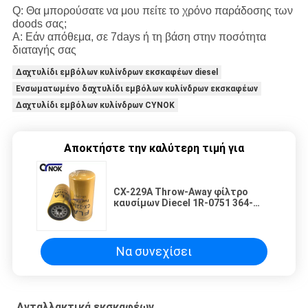
Q: Θα μπορούσατε να μου πείτε το χρόνο παράδοσης των
doods σας;
Α: Εάν απόθεμα, σε 7days ή τη βάση στην ποσότητα
διαταγής σας
Δαχτυλίδι εμβόλων κυλίνδρων εκσκαφέων diesel
Ενσωματωμένο δαχτυλίδι εμβόλων κυλίνδρων εκσκαφέων
Δαχτυλίδι εμβόλων κυλίνδρων CYNOK
Αποκτήστε την καλύτερη τιμή για
CX-229A Throw-Away φίλτρο
καυσίμων Diecel 1R-0751 364-
5287 FF5321 P551315 για τα
εξαρτήματα εκσκαφέων E311B
E312C E320D E323D
Να συνεχίσει
Ανταλλακτικά εκσκαφέων