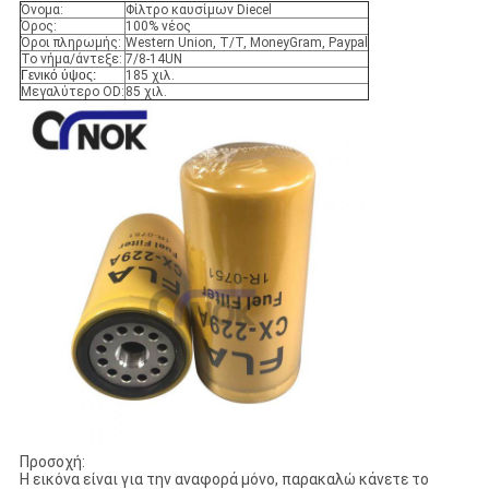
Όνομα:
Φίλτρο καυσίμων Diecel
Όρος:
100% νέος
Όροι πληρωμής:
Western Union, T/T, MoneyGram, Paypal
Το νήμα/άντεξε:
7/8-14UN
Γενικό ύψος:
185 χιλ.
Μεγαλύτερο OD:
85 χιλ.
Προσοχή:
Η εικόνα είναι για την αναφορά μόνο, παρακαλώ κάνετε το