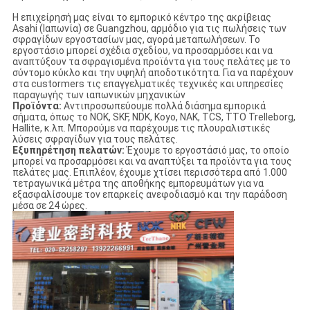
Η επιχείρησή μας είναι το εμπορικό κέντρο της ακρίβειας
Asahi (Ιαπωνία) σε Guangzhou, αρμόδιο για τις πωλήσεις των
σφραγίδων εργοστασίων μας, αγορά μεταπωλήσεων. Το
εργοστάσιο μπορεί σχέδια σχεδίου, να προσαρμόσει και να
αναπτύξουν τα σφραγισμένα προϊόντα για τους πελάτες με το
σύντομο κύκλο και την υψηλή αποδοτικότητα. Για να παρέχουν
στα custormers τις επαγγελματικές τεχνικές και υπηρεσίες
παραγωγής των ιαπωνικών μηχανικών
Προϊόντα:
Αντιπροσωπεύουμε πολλά διάσημα εμπορικά
σήματα, όπως το NOK, SKF, NDK, Koyo, NAK, TCS, TTO Trelleborg,
Hallite, κ.λπ. Μπορούμε να παρέχουμε τις πλουραλιστικές
λύσεις σφραγίδων για τους πελάτες.
Εξυπηρέτηση πελατών:
Έχουμε το εργοστάσιό μας, το οποίο
μπορεί να προσαρμόσει και να αναπτύξει τα προϊόντα για τους
πελάτες μας. Επιπλέον, έχουμε χτίσει περισσότερα από 1.000
τετραγωνικά μέτρα της αποθήκης εμπορευμάτων για να
εξασφαλίσουμε τον επαρκείς ανεφοδιασμό και την παράδοση
μέσα σε 24 ώρες.