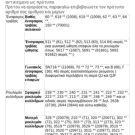
αντικείμενο ως πρότυπα.
Προτού να αγοράσετε, παρακαλώ επιβεβαιώστε τον πρότυπο
αριθμό σας αριθμού και μερών.
Ένσφαιρος
Βαθύς
60 **, 618 ** (1008), 619 ** (1009), 62 **, 63 **, 64
τριβέας
ένσφαιρος
**,
τριβέας
160 ** (70001)
αυλακιού
Ένσφαιρος
511 ** (81), 512 ** (82), 513 (83), 514 84) σειρές **
τριβέας
(και γωνιακή ώθηση επαφών όλα τα ρουλεμάν
ώθησης
όπως: 5617 ** (1687), 5691 ** (91681), 5692
91682) σειρές ** (
Γωνιακός
SN718 ** (11068), 70 ** 72 **, 73 **, και Β (66), Γ
ένσφαιρος
(36), 46) σειρές εναλλασσόμενου ρεύματος (
τριβέας
διαφορετικά περιλάβετε τη σειρά QJ και QJF
επαφών
Ρουλεμάν
Σφαιρικό
239 **, 230 **, 240 **, 231 **, 241 **, 222 **, 232 **,
κυλίνδρων
ρουλεμάν
223 **, 233 **, 213 **, 238 **, 248 **, 249 ** και οι
κυλίνδρων
ειδικές σειρές περιλαμβάνουν 26 ** δηλ. 2638
(3738), 2644 (3844) και ούτω καθεξής
Μυτερό
329 ** (20079), 210 ** (71), 320 ** (20071), 302 **
ρουλεμάν
(72), 322 ** (75), 303 ** (73), 313 ** (273), 323 **
κυλίνδρων
(76), 3519 ** (10979), 3529 ** (20979), 3510 **
(971), 3520 ** (20971), 3511 ** (10977), 3521 **
(20977), 3522 ** (975), 319 ** (10076), 3819 **