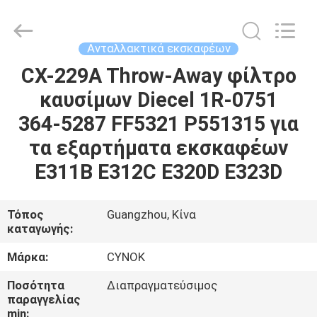
Chuangyu
Industrial
And
Trade
Co.,
Ανταλλακτικά εκσκαφέων
Ltd..
All
CX-229A Throw-Away φίλτρο
ΣΠΊΤΙ
Rights
Reserved.
καυσίμων Diecel 1R-0751
ΠΡΟΪΌΝΤΑ
364-5287 FF5321 P551315 για
τα εξαρτήματα εκσκαφέων
ΠΕΡΊΠΟΥ
E311B E312C E320D E323D
ΕΜΕΊΣ
Τόπος
Guangzhou, Κίνα
καταγωγής:
ΓΎΡΟΣ
ΕΡΓΟΣΤΑΣΊΩΝ
Μάρκα:
CYNOK
Ποσότητα
Διαπραγματεύσιμος
ΠΟΙΟΤΙΚΌΣ
παραγγελίας
min: