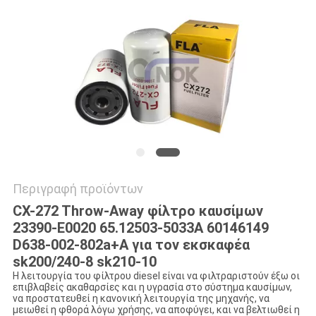
VR
SITEMAP
PRIVACY
POLICY
Περιγραφή προϊόντων
CX-272 Throw-Away φίλτρο καυσίμων
23390-E0020 65.12503-5033A 60146149
D638-002-802a+A για τον εκσκαφέα
sk200/240-8 sk210-10
Η λειτουργία του φίλτρου diesel είναι να φιλτραριστούν έξω οι
επιβλαβείς ακαθαρσίες και η υγρασία στο σύστημα καυσίμων,
να προστατευθεί η κανονική λειτουργία της μηχανής, να
μειωθεί η φθορά λόγω χρήσης, να αποφύγει, και να βελτιωθεί η