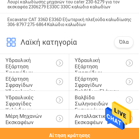
Λουρί καλωδίωσης μηχανών του cater 230-6279 για τον
εκσκαφέα 2306279 E330C 330C καλώδιο καλωδίων
Excavator CAT 336D E336D Εξωτερική πλεξούδα καλωδίωσης
306-8797 275-6864 Καλώδιο καλωδίων
Λαϊκή κατηγορία
Όλα
Υδραυλική 
Υδραυλική 
Εξάρτηση 
Εξάρτηση 
Σφραγίδων 
Σφραγίδων 
Εξάρτηση 
Εξάρτηση 
Κυλίνδρων
Διακοπτών
Σφραγίδων 
Σφραγίδων 
Υδραυλικών 
Βαλβίδων Ελέγχου
Υδραυλικές 
Βαλβίδα 
Αντλιών
Σφραγίδες 
Σωληνοειδών 
Κυλίνδρων
Εκσκαφέων
Μέρη Μηχανών 
Ανταλλακτικά 
Εκσκαφέων
Εκσκαφέων
Αίτηση κράτησης