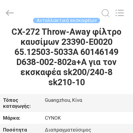
Chuangyu
Industrial
And
Trade
Co.,
Ανταλλακτικά εκσκαφέων
Ltd..
All
CX-272 Throw-Away φίλτρο
ΣΠΊΤΙ
Rights
Reserved.
καυσίμων 23390-E0020
ΠΡΟΪΌΝΤΑ
65.12503-5033A 60146149
D638-002-802a+A για τον
ΠΕΡΊΠΟΥ
εκσκαφέα sk200/240-8
ΕΜΕΊΣ
sk210-10
ΓΎΡΟΣ
Τόπος
Guangzhou, Κίνα
καταγωγής:
ΕΡΓΟΣΤΑΣΊΩΝ
Μάρκα:
CYNOK
ΠΟΙΟΤΙΚΌΣ
Ποσότητα
Διαπραγματεύσιμος