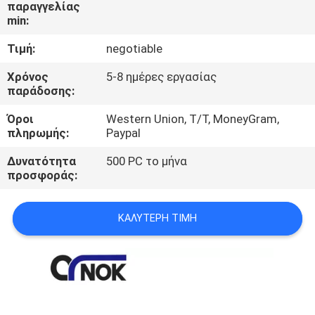
ΈΛΕΓΧΟΣ
παραγγελίας
min:
Τιμή:
negotiable
ΜΑΣ
ΕΛΆΤΕ
Χρόνος
5-8 ημέρες εργασίας
παράδοσης:
ΣΕ
Όροι
Western Union, T/T, MoneyGram,
ΕΠΑΦΉ
πληρωμής:
Paypal
ΜΕ
Δυνατότητα
500 PC το μήνα
προσφοράς:
ΕΙΔΉΣΕΙΣ
ΚΑΛΎΤΕΡΗ ΤΙΜΉ
ΖΗΤΉΣΤΕ
ΈΝΑ
ΑΠΌΣΠΑΣΜΑ