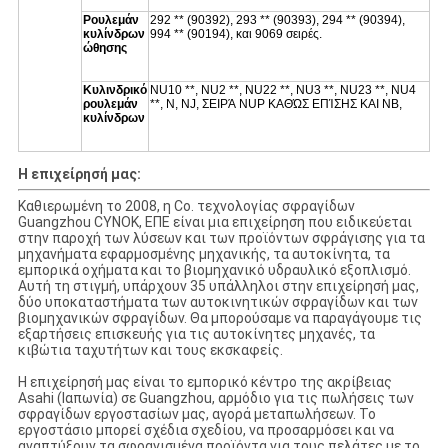
Ρουλεμάν
292 ** (90392), 293 ** (90393), 294 ** (90394),
κυλίνδρων
994 ** (90194), και 9069 σειρές.
ώθησης
Κυλινδρικό
NU10 **, NU2 **, NU22 **, NU3 **, NU23 **, NU4
ρουλεμάν
**, Ν, NJ, ΣΕΙΡΆ NUP ΚΑΘΏΣ ΕΠΊΣΗΣ ΚΑΙ NB,
κυλίνδρων
Η επιχείρησή μας:
Καθιερωμένη το 2008, η Co. τεχνολογίας σφραγίδων
Guangzhou CYNOK, ΕΠΕ είναι μια επιχείρηση που ειδικεύεται
στην παροχή των λύσεων και των προϊόντων σφράγισης για τα
μηχανήματα εφαρμοσμένης μηχανικής, τα αυτοκίνητα, τα
εμπορικά οχήματα και το βιομηχανικό υδραυλικό εξοπλισμό.
Αυτή τη στιγμή, υπάρχουν 35 υπάλληλοι στην επιχείρησή μας,
δύο υποκαταστήματα των αυτοκινητικών σφραγίδων και των
βιομηχανικών σφραγίδων. Θα μπορούσαμε να παραγάγουμε τις
εξαρτήσεις επισκευής για τις αυτοκίνητες μηχανές, τα
κιβώτια ταχυτήτων και τους εκσκαφείς.
Η επιχείρησή μας είναι το εμπορικό κέντρο της ακρίβειας
Asahi (Ιαπωνία) σε Guangzhou, αρμόδιο για τις πωλήσεις των
σφραγίδων εργοστασίων μας, αγορά μεταπωλήσεων. Το
εργοστάσιο μπορεί σχέδια σχεδίου, να προσαρμόσει και να
αναπτύξουν τα σφραγισμένα προϊόντα για τους πελάτες με το