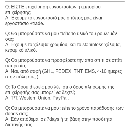
Q: ΕΙΣΤΕ επιχείρηση εργοστασίων ή εμπορίου
επιχείρησης;
Α: Έχουμε το εργοστάσιό μας ο τύπος μας είναι
εργοστάσιο +trade.
Q: Θα μπορούσατε να μου πείτε το υλικό του ρουλεμάν
σας;
Α: Έχουμε το χάλυβα χρωμίου, και το staninless χάλυβα,
κεραμικό υλικό.
Q: Θα μπορούσατε να προσφέρετε την από σπίτι σε σπίτι
υπηρεσία;
Α: Ναι, από σαφή (GHL, FEDEX, TNT, EMS, 4-10 ημέρες
στην πόλη σας.)
Q: Το Coould εσείς μου λέει ότι ο όρος πληρωμής της
επιχείρησής σας μπορεί να δεχτεί;
Α: T/T. Western Union, PayPal.
Q: Θα μπορούσατε να μου πείτε το χρόνο παράδοσης των
doods σας;
Α: Εάν απόθεμα, σε 7days ή τη βάση στην ποσότητα
διαταγής σας