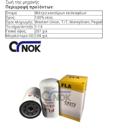
ζωή της μηχανής
Περιγραφή προϊόντων:
Όνομα:
Φίλτρο καυσίμων εκσκαφέων
Όρος:
100% νέος
Όροι πληρωμής:
Western Union, T/T, MoneyGram, Paypal
Το νήμα/άντεξε:
1-14
Γενικό ύψος:
207 χιλ.
Μεγαλύτερο OD:
108 χιλ.