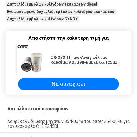
Δαχτυλίδι εμβόλων κυλίνδρων εκσκαφέων diesel
Ενσωματωμένο δαχτυλίδι εμβόλων κυλίνδρων εκσκαφέων
Δαχτυλίδι εμβόλων κυλίνδρων CYNOK
Αποκτήστε την καλύτερη τιμή για
CX-272 Throw-Away φίλτρο
καυσίμων 23390-E0020 65.12503-
5033A 60146149 D638-002-
802a+A για τον εκσκαφέα
sk200/240-8 sk210-10
Να συνεχίσει
Ανταλλακτικά εκσκαφέων
Λουρί καλωδίωσης μηχανών 354-0048 του cater 354-0048 για
τον εκσκαφέα C13 E345DL