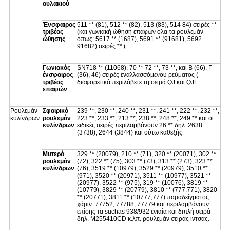
αυλακιού
Ένσφαιρος
511 ** (81), 512 ** (82), 513 (83), 514 84) σειρές **
τριβέας
(και γωνιακή ώθηση επαφών όλα τα ρουλεμάν
ώθησης
όπως: 5617 ** (1687), 5691 ** (91681), 5692
91682) σειρές ** (
Γωνιακός
SN718 ** (11068), 70 ** 72 **, 73 **, και Β (66), Γ
ένσφαιρος
(36), 46) σειρές εναλλασσόμενου ρεύματος (
τριβέας
διαφορετικά περιλάβετε τη σειρά QJ και QJF
επαφών
Ρουλεμάν
Σφαιρικό
239 **, 230 **, 240 **, 231 **, 241 **, 222 **, 232 **,
κυλίνδρων
ρουλεμάν
223 **, 233 **, 213 **, 238 **, 248 **, 249 ** και οι
κυλίνδρων
ειδικές σειρές περιλαμβάνουν 26 ** δηλ. 2638
(3738), 2644 (3844) και ούτω καθεξής
Μυτερό
329 ** (20079), 210 ** (71), 320 ** (20071), 302 **
ρουλεμάν
(72), 322 ** (75), 303 ** (73), 313 ** (273), 323 **
κυλίνδρων
(76), 3519 ** (10979), 3529 ** (20979), 3510 **
(971), 3520 ** (20971), 3511 ** (10977), 3521 **
(20977), 3522 ** (975), 319 ** (10076), 3819 **
(10779), 3829 ** (20779), 3810 ** (777.771), 3820
** (20771), 3811 ** (10777,777) παραδείγματος
χάριν: 77752, 77788, 77779 και περιλαμβάνουν
επίσης τα suchas 938/932 ενιαία και διπλή σειρά
δηλ. M255410CD κ.λπ. ρουλεμάν σειράς ίντσας.