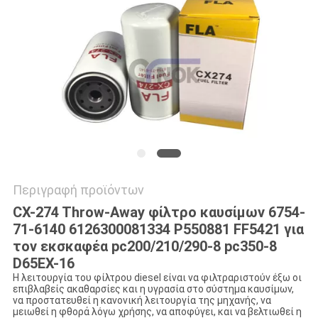
VR
SITEMAP
PRIVACY
POLICY
Περιγραφή προϊόντων
CX-274 Throw-Away φίλτρο καυσίμων 6754-
71-6140 6126300081334 P550881 FF5421 για
τον εκσκαφέα pc200/210/290-8 pc350-8
D65EX-16
Η λειτουργία του φίλτρου diesel είναι να φιλτραριστούν έξω οι
επιβλαβείς ακαθαρσίες και η υγρασία στο σύστημα καυσίμων,
να προστατευθεί η κανονική λειτουργία της μηχανής, να
μειωθεί η φθορά λόγω χρήσης, να αποφύγει, και να βελτιωθεί η