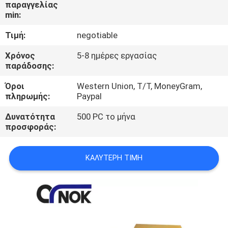
ΈΛΕΓΧΟΣ
παραγγελίας
min:
Τιμή:
negotiable
ΜΑΣ
ΕΛΆΤΕ
Χρόνος
5-8 ημέρες εργασίας
παράδοσης:
ΣΕ
Όροι
Western Union, T/T, MoneyGram,
ΕΠΑΦΉ
πληρωμής:
Paypal
ΜΕ
Δυνατότητα
500 PC το μήνα
προσφοράς:
ΕΙΔΉΣΕΙΣ
ΚΑΛΎΤΕΡΗ ΤΙΜΉ
ΖΗΤΉΣΤΕ
ΈΝΑ
ΑΠΌΣΠΑΣΜΑ