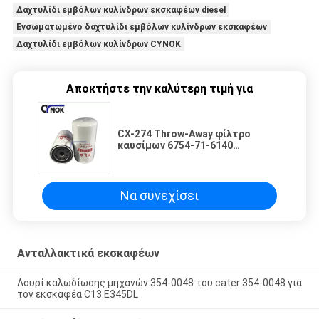
Δαχτυλίδι εμβόλων κυλίνδρων εκσκαφέων diesel
Ενσωματωμένο δαχτυλίδι εμβόλων κυλίνδρων εκσκαφέων
Δαχτυλίδι εμβόλων κυλίνδρων CYNOK
Αποκτήστε την καλύτερη τιμή για
CX-274 Throw-Away φίλτρο
καυσίμων 6754-71-6140
6126300081334 P550881 FF5421
για τον εκσκαφέα pc200/210/290-
8 pc350-8 D65EX-16
Να συνεχίσει
Ανταλλακτικά εκσκαφέων
Λουρί καλωδίωσης μηχανών 354-0048 του cater 354-0048 για
τον εκσκαφέα C13 E345DL