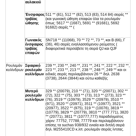
αυλακιού
Ένσφαιρος
511 ** (81), 512 ** (82), 513 (83), 514 84) σειρές **
τριβέας
(και γωνιακή ώθηση επαφών όλα τα ρουλεμάν
ώθησης
όπως: 5617 ** (1687), 5691 ** (91681), 5692
91682) σειρές ** (
Γωνιακός
SN718 ** (11068), 70 ** 72 **, 73 **, και Β (66), Γ
ένσφαιρος
(36), 46) σειρές εναλλασσόμενου ρεύματος (
τριβέας
διαφορετικά περιλάβετε τη σειρά QJ και QJF
επαφών
Ρουλεμάν
Σφαιρικό
239 **, 230 **, 240 **, 231 **, 241 **, 222 **, 232 **,
κυλίνδρων
ρουλεμάν
223 **, 233 **, 213 **, 238 **, 248 **, 249 ** και οι
κυλίνδρων
ειδικές σειρές περιλαμβάνουν 26 ** δηλ. 2638
(3738), 2644 (3844) και ούτω καθεξής
Μυτερό
329 ** (20079), 210 ** (71), 320 ** (20071), 302 **
ρουλεμάν
(72), 322 ** (75), 303 ** (73), 313 ** (273), 323 **
κυλίνδρων
(76), 3519 ** (10979), 3529 ** (20979), 3510 **
(971), 3520 ** (20971), 3511 ** (10977), 3521 **
(20977), 3522 ** (975), 319 ** (10076), 3819 **
(10779), 3829 ** (20779), 3810 ** (777.771), 3820
** (20771), 3811 ** (10777,777) παραδείγματος
χάριν: 77752, 77788, 77779 και περιλαμβάνουν
επίσης τα suchas 938/932 ενιαία και διπλή σειρά
δηλ. M255410CD κ.λπ. ρουλεμάν σειράς ίντσας.