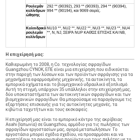
Ρουλεμάν
292 ** (90392), 293 ** (90393), 294 ** (90394),
κυλίνδρων
994 ** (90194), και 9069 σειρές.
ώθησης
Κυλινδρικό
NU10 **, NU2 **, NU22 **, NU3 **, NU23 **, NU4
ρουλεμάν
**, Ν, NJ, ΣΕΙΡΆ NUP ΚΑΘΏΣ ΕΠΊΣΗΣ ΚΑΙ NB,
κυλίνδρων
Η επιχείρησή μας:
Καθιερωμένη το 2008, η Co. τεχνολογίας σφραγίδων
Guangzhou CYNOK, ΕΠΕ είναι μια επιχείρηση που ειδικεύεται
στην παροχή των λύσεων και των προϊόντων σφράγισης για τα
μηχανήματα εφαρμοσμένης μηχανικής, τα αυτοκίνητα, τα
εμπορικά οχήματα και το βιομηχανικό υδραυλικό εξοπλισμό.
Αυτή τη στιγμή, υπάρχουν 35 υπάλληλοι στην επιχείρησή μας,
δύο υποκαταστήματα των αυτοκινητικών σφραγίδων και των
βιομηχανικών σφραγίδων. Θα μπορούσαμε να παραγάγουμε τις
εξαρτήσεις επισκευής για τις αυτοκίνητες μηχανές, τα
κιβώτια ταχυτήτων και τους εκσκαφείς.
Η επιχείρησή μας είναι το εμπορικό κέντρο της ακρίβειας
Asahi (Ιαπωνία) σε Guangzhou, αρμόδιο για τις πωλήσεις των
σφραγίδων εργοστασίων μας, αγορά μεταπωλήσεων. Το
εργοστάσιο μπορεί σχέδια σχεδίου, να προσαρμόσει και να
αναπτύξουν τα σφραγισμένα προϊόντα για τους πελάτες με το