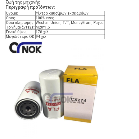
ζωή της μηχανής
Περιγραφή προϊόντων:
Όνομα:
Φίλτρο καυσίμων εκσκαφέων
Όρος:
100% νέος
Όροι πληρωμής:
Western Union, T/T, MoneyGram, Paypal
Το νήμα/άντεξε:
M20*1.5
Γενικό ύψος:
178 χιλ.
Μεγαλύτερο OD:
94 χιλ.