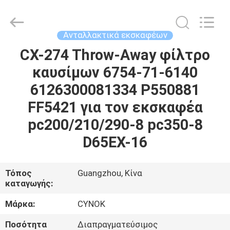
Chuangyu
Industrial
And
Trade
Co.,
Ανταλλακτικά εκσκαφέων
Ltd..
All
CX-274 Throw-Away φίλτρο
ΣΠΊΤΙ
Rights
Reserved.
καυσίμων 6754-71-6140
ΠΡΟΪΌΝΤΑ
6126300081334 P550881
FF5421 για τον εκσκαφέα
ΠΕΡΊΠΟΥ
pc200/210/290-8 pc350-8
ΕΜΕΊΣ
D65EX-16
ΓΎΡΟΣ
Τόπος
Guangzhou, Κίνα
καταγωγής:
ΕΡΓΟΣΤΑΣΊΩΝ
Μάρκα:
CYNOK
ΠΟΙΟΤΙΚΌΣ
Ποσότητα
Διαπραγματεύσιμος