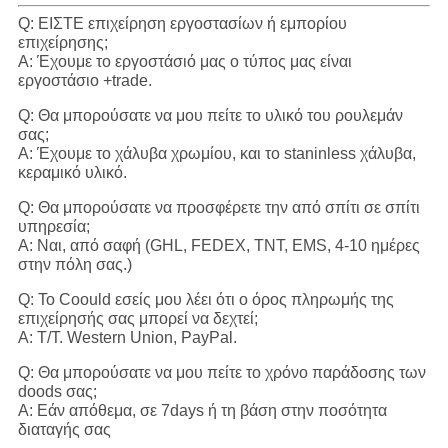
Q: ΕΙΣΤΕ επιχείρηση εργοστασίων ή εμπορίου
επιχείρησης;
Α: Έχουμε το εργοστάσιό μας ο τύπος μας είναι
εργοστάσιο +trade.
Q: Θα μπορούσατε να μου πείτε το υλικό του ρουλεμάν
σας;
Α: Έχουμε το χάλυβα χρωμίου, και το staninless χάλυβα,
κεραμικό υλικό.
Q: Θα μπορούσατε να προσφέρετε την από σπίτι σε σπίτι
υπηρεσία;
Α: Ναι, από σαφή (GHL, FEDEX, TNT, EMS, 4-10 ημέρες
στην πόλη σας.)
Q: Το Coould εσείς μου λέει ότι ο όρος πληρωμής της
επιχείρησής σας μπορεί να δεχτεί;
Α: T/T. Western Union, PayPal.
Q: Θα μπορούσατε να μου πείτε το χρόνο παράδοσης των
doods σας;
Α: Εάν απόθεμα, σε 7days ή τη βάση στην ποσότητα
διαταγής σας