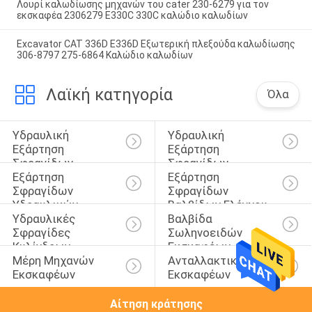
Λουρί καλωδίωσης μηχανών του cater 230-6279 για τον
εκσκαφέα 2306279 E330C 330C καλώδιο καλωδίων
Excavator CAT 336D E336D Εξωτερική πλεξούδα καλωδίωσης
306-8797 275-6864 Καλώδιο καλωδίων
Λαϊκή κατηγορία
Όλα
Υδραυλική 
Υδραυλική 
Εξάρτηση 
Εξάρτηση 
Σφραγίδων 
Σφραγίδων 
Εξάρτηση 
Εξάρτηση 
Κυλίνδρων
Διακοπτών
Σφραγίδων 
Σφραγίδων 
Υδραυλικών 
Βαλβίδων Ελέγχου
Υδραυλικές 
Βαλβίδα 
Αντλιών
Σφραγίδες 
Σωληνοειδών 
Κυλίνδρων
Εκσκαφέων
Μέρη Μηχανών 
Ανταλλακτικά 
Εκσκαφέων
Εκσκαφέων
Αίτηση κράτησης