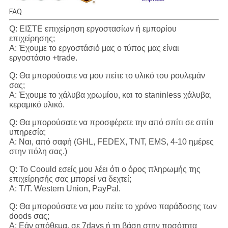
FAQ
Q: ΕΙΣΤΕ επιχείρηση εργοστασίων ή εμπορίου
επιχείρησης;
Α: Έχουμε το εργοστάσιό μας ο τύπος μας είναι
εργοστάσιο +trade.
Q: Θα μπορούσατε να μου πείτε το υλικό του ρουλεμάν
σας;
Α: Έχουμε το χάλυβα χρωμίου, και το staninless χάλυβα,
κεραμικό υλικό.
Q: Θα μπορούσατε να προσφέρετε την από σπίτι σε σπίτι
υπηρεσία;
Α: Ναι, από σαφή (GHL, FEDEX, TNT, EMS, 4-10 ημέρες
στην πόλη σας.)
Q: Το Coould εσείς μου λέει ότι ο όρος πληρωμής της
επιχείρησής σας μπορεί να δεχτεί;
Α: T/T. Western Union, PayPal.
Q: Θα μπορούσατε να μου πείτε το χρόνο παράδοσης των
doods σας;
Α: Εάν απόθεμα, σε 7days ή τη βάση στην ποσότητα