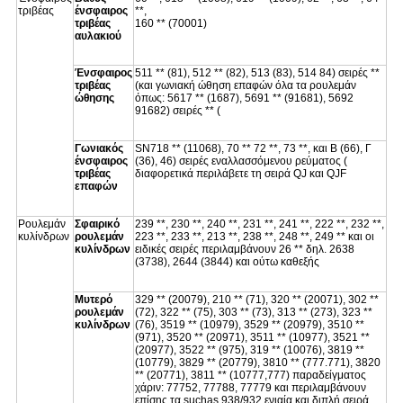
τριβέας
ένσφαιρος
**,
τριβέας
160 ** (70001)
αυλακιού
Ένσφαιρος
511 ** (81), 512 ** (82), 513 (83), 514 84) σειρές **
τριβέας
(και γωνιακή ώθηση επαφών όλα τα ρουλεμάν
ώθησης
όπως: 5617 ** (1687), 5691 ** (91681), 5692
91682) σειρές ** (
Γωνιακός
SN718 ** (11068), 70 ** 72 **, 73 **, και Β (66), Γ
ένσφαιρος
(36), 46) σειρές εναλλασσόμενου ρεύματος (
τριβέας
διαφορετικά περιλάβετε τη σειρά QJ και QJF
επαφών
Ρουλεμάν
Σφαιρικό
239 **, 230 **, 240 **, 231 **, 241 **, 222 **, 232 **,
κυλίνδρων
ρουλεμάν
223 **, 233 **, 213 **, 238 **, 248 **, 249 ** και οι
κυλίνδρων
ειδικές σειρές περιλαμβάνουν 26 ** δηλ. 2638
(3738), 2644 (3844) και ούτω καθεξής
Μυτερό
329 ** (20079), 210 ** (71), 320 ** (20071), 302 **
ρουλεμάν
(72), 322 ** (75), 303 ** (73), 313 ** (273), 323 **
κυλίνδρων
(76), 3519 ** (10979), 3529 ** (20979), 3510 **
(971), 3520 ** (20971), 3511 ** (10977), 3521 **
(20977), 3522 ** (975), 319 ** (10076), 3819 **
(10779), 3829 ** (20779), 3810 ** (777.771), 3820
** (20771), 3811 ** (10777,777) παραδείγματος
χάριν: 77752, 77788, 77779 και περιλαμβάνουν
επίσης τα suchas 938/932 ενιαία και διπλή σειρά