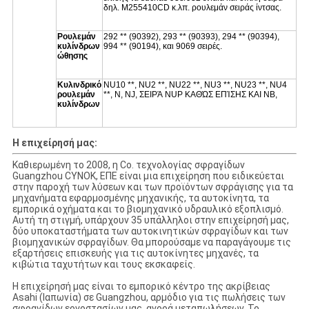
δηλ. M255410CD κ.λπ. ρουλεμάν σειράς ίντσας.
Ρουλεμάν
292 ** (90392), 293 ** (90393), 294 ** (90394),
κυλίνδρων
994 ** (90194), και 9069 σειρές.
ώθησης
Κυλινδρικό
NU10 **, NU2 **, NU22 **, NU3 **, NU23 **, NU4
ρουλεμάν
**, Ν, NJ, ΣΕΙΡΆ NUP ΚΑΘΏΣ ΕΠΊΣΗΣ ΚΑΙ NB,
κυλίνδρων
Η επιχείρησή μας:
Καθιερωμένη το 2008, η Co. τεχνολογίας σφραγίδων
Guangzhou CYNOK, ΕΠΕ είναι μια επιχείρηση που ειδικεύεται
στην παροχή των λύσεων και των προϊόντων σφράγισης για τα
μηχανήματα εφαρμοσμένης μηχανικής, τα αυτοκίνητα, τα
εμπορικά οχήματα και το βιομηχανικό υδραυλικό εξοπλισμό.
Αυτή τη στιγμή, υπάρχουν 35 υπάλληλοι στην επιχείρησή μας,
δύο υποκαταστήματα των αυτοκινητικών σφραγίδων και των
βιομηχανικών σφραγίδων. Θα μπορούσαμε να παραγάγουμε τις
εξαρτήσεις επισκευής για τις αυτοκίνητες μηχανές, τα
κιβώτια ταχυτήτων και τους εκσκαφείς.
Η επιχείρησή μας είναι το εμπορικό κέντρο της ακρίβειας
Asahi (Ιαπωνία) σε Guangzhou, αρμόδιο για τις πωλήσεις των
σφραγίδων εργοστασίων μας, αγορά μεταπωλήσεων. Το