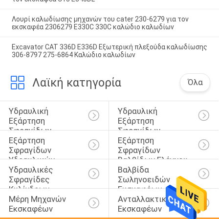
Λουρί καλωδίωσης μηχανών του cater 230-6279 για τον
εκσκαφέα 2306279 E330C 330C καλώδιο καλωδίων
Excavator CAT 336D E336D Εξωτερική πλεξούδα καλωδίωσης
306-8797 275-6864 Καλώδιο καλωδίων
Λαϊκή κατηγορία
Όλα
Υδραυλική 
Υδραυλική 
Εξάρτηση 
Εξάρτηση 
Σφραγίδων 
Σφραγίδων 
Εξάρτηση 
Εξάρτηση 
Κυλίνδρων
Διακοπτών
Σφραγίδων 
Σφραγίδων 
Υδραυλικών 
Βαλβίδων Ελέγχου
Υδραυλικές 
Βαλβίδα 
Αντλιών
Σφραγίδες 
Σωληνοειδών 
Κυλίνδρων
Εκσκαφέων
Μέρη Μηχανών 
Ανταλλακτικά 
Εκσκαφέων
Εκσκαφέων