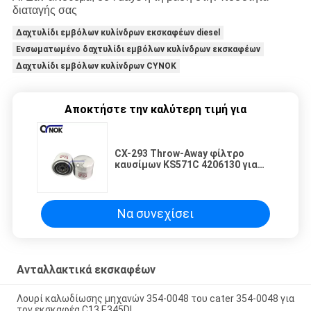
διαταγής σας
Δαχτυλίδι εμβόλων κυλίνδρων εκσκαφέων diesel
Ενσωματωμένο δαχτυλίδι εμβόλων κυλίνδρων εκσκαφέων
Δαχτυλίδι εμβόλων κυλίνδρων CYNOK
Αποκτήστε την καλύτερη τιμή για
CX-293 Throw-Away φίλτρο
καυσίμων KS571C 4206130 για
τον εκσκαφέα Hitachi EX80 EX120
EX150
Να συνεχίσει
Ανταλλακτικά εκσκαφέων
Λουρί καλωδίωσης μηχανών 354-0048 του cater 354-0048 για
τον εκσκαφέα C13 E345DL