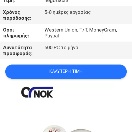
Τιμή:
negotiable
ΈΛΕΓΧΟΣ
Χρόνος
5-8 ημέρες εργασίας
παράδοσης:
ΜΑΣ
Όροι
Western Union, T/T, MoneyGram,
ΕΛΆΤΕ
πληρωμής:
Paypal
ΣΕ
Δυνατότητα
500 PC το μήνα
ΕΠΑΦΉ
προσφοράς:
ΜΕ
ΚΑΛΎΤΕΡΗ ΤΙΜΉ
ΕΙΔΉΣΕΙΣ
ΖΗΤΉΣΤΕ
ΈΝΑ
ΑΠΌΣΠΑΣΜΑ