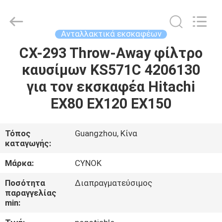
Chuangyu
Industrial
And
Trade
Co.,
Ανταλλακτικά εκσκαφέων
Ltd..
All
CX-293 Throw-Away φίλτρο
ΣΠΊΤΙ
Rights
Reserved.
καυσίμων KS571C 4206130
ΠΡΟΪΌΝΤΑ
για τον εκσκαφέα Hitachi
EX80 EX120 EX150
ΠΕΡΊΠΟΥ
ΕΜΕΊΣ
Τόπος
Guangzhou, Κίνα
καταγωγής:
ΓΎΡΟΣ
Μάρκα:
CYNOK
ΕΡΓΟΣΤΑΣΊΩΝ
Ποσότητα
Διαπραγματεύσιμος
παραγγελίας
min:
ΠΟΙΟΤΙΚΌΣ