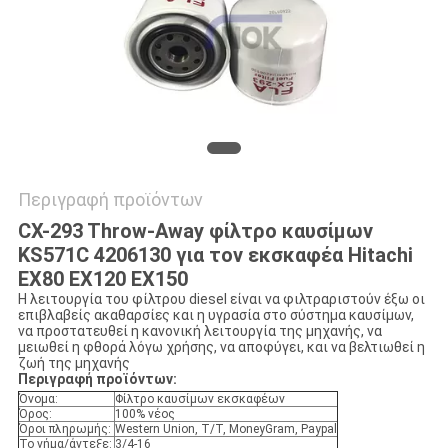
VR
SITEMAP
PRIVACY
POLICY
Περιγραφή προϊόντων
CX-293 Throw-Away φίλτρο καυσίμων
KS571C 4206130 για τον εκσκαφέα Hitachi
EX80 EX120 EX150
Η λειτουργία του φίλτρου diesel είναι να φιλτραριστούν έξω οι
επιβλαβείς ακαθαρσίες και η υγρασία στο σύστημα καυσίμων,
να προστατευθεί η κανονική λειτουργία της μηχανής, να
μειωθεί η φθορά λόγω χρήσης, να αποφύγει, και να βελτιωθεί η
ζωή της μηχανής
Περιγραφή προϊόντων:
Όνομα:
Φίλτρο καυσίμων εκσκαφέων
Όρος:
100% νέος
Όροι πληρωμής:
Western Union, T/T, MoneyGram, Paypal
Το νήμα/άντεξε:
3/4-16