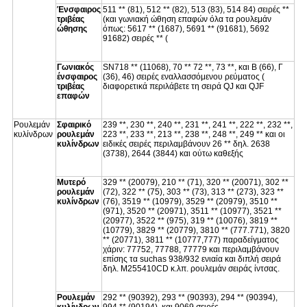
Ένσφαιρος
511 ** (81), 512 ** (82), 513 (83), 514 84) σειρές **
τριβέας
(και γωνιακή ώθηση επαφών όλα τα ρουλεμάν
ώθησης
όπως: 5617 ** (1687), 5691 ** (91681), 5692
91682) σειρές ** (
Γωνιακός
SN718 ** (11068), 70 ** 72 **, 73 **, και Β (66), Γ
ένσφαιρος
(36), 46) σειρές εναλλασσόμενου ρεύματος (
τριβέας
διαφορετικά περιλάβετε τη σειρά QJ και QJF
επαφών
Ρουλεμάν
Σφαιρικό
239 **, 230 **, 240 **, 231 **, 241 **, 222 **, 232 **,
κυλίνδρων
ρουλεμάν
223 **, 233 **, 213 **, 238 **, 248 **, 249 ** και οι
κυλίνδρων
ειδικές σειρές περιλαμβάνουν 26 ** δηλ. 2638
(3738), 2644 (3844) και ούτω καθεξής
Μυτερό
329 ** (20079), 210 ** (71), 320 ** (20071), 302 **
ρουλεμάν
(72), 322 ** (75), 303 ** (73), 313 ** (273), 323 **
κυλίνδρων
(76), 3519 ** (10979), 3529 ** (20979), 3510 **
(971), 3520 ** (20971), 3511 ** (10977), 3521 **
(20977), 3522 ** (975), 319 ** (10076), 3819 **
(10779), 3829 ** (20779), 3810 ** (777.771), 3820
** (20771), 3811 ** (10777,777) παραδείγματος
χάριν: 77752, 77788, 77779 και περιλαμβάνουν
επίσης τα suchas 938/932 ενιαία και διπλή σειρά
δηλ. M255410CD κ.λπ. ρουλεμάν σειράς ίντσας.
Ρουλεμάν
292 ** (90392), 293 ** (90393), 294 ** (90394),