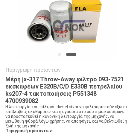
VR
SITEMAP
PRIVACY
POLICY
Περιγραφή προϊόντων
Μέρη jx-317 Throw-Away φίλτρο 093-7521
εκσκαφέων E320B/C/D E330B πετρελαίου
ks207-4 τακτοποιήσεις P551348
4700939082
Η λειτουργία του φίλτρου diesel είναι να φιλτραριστούν έξω οι
επιβλαβείς ακαθαρσίες και η υγρασία στο σύστημα καυσίμων,
να προστατευθεί η κανονική λειτουργία της μηχανής, να
μειωθεί η φθορά λόγω χρήσης, να αποφύγει, και να βελτιωθεί η
ζωή της μηχανής
Περιγραφή προϊόντων: