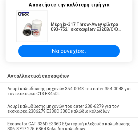
Αποκτήστε την καλύτερη τιμή για
Μέρη jx-317 Throw-Away φίλτρο
093-7521 εκσκαφέων E320B/C/D
E330B πετρελαίου ks207-4
τακτοποιήσεις P551348
4700939082
Να συνεχίσει
Ανταλλακτικά εκσκαφέων
Λουρί καλωδίωσης μηχανών 354-0048 του cater 354-0048 για
τον εκσκαφέα C13 E345DL
Λουρί καλωδίωσης μηχανών του cater 230-6279 για τον
εκσκαφέα 2306279 E330C 330C καλώδιο καλωδίων
Excavator CAT 336D E336D Εξωτερική πλεξούδα καλωδίωσης
306-8797 275-6864 Καλώδιο καλωδίων