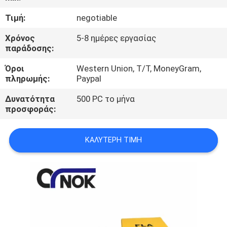
ΈΛΕΓΧΟΣ
Τιμή:
negotiable
ΜΑΣ
Χρόνος
5-8 ημέρες εργασίας
παράδοσης:
ΕΛΆΤΕ
Όροι
Western Union, T/T, MoneyGram,
ΣΕ
πληρωμής:
Paypal
ΕΠΑΦΉ
Δυνατότητα
500 PC το μήνα
ΜΕ
προσφοράς:
ΕΙΔΉΣΕΙΣ
ΚΑΛΎΤΕΡΗ ΤΙΜΉ
ΖΗΤΉΣΤΕ
ΈΝΑ
ΑΠΌΣΠΑΣΜΑ