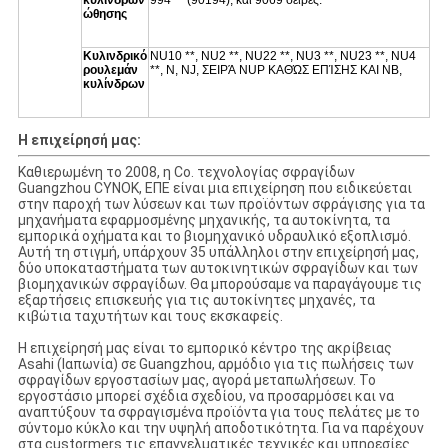
κυλίνδρων
994 ** (90194), και 9069 σειρές.
ώθησης
Κυλινδρικό
NU10 **, NU2 **, NU22 **, NU3 **, NU23 **, NU4
ρουλεμάν
**, Ν, NJ, ΣΕΙΡΆ NUP ΚΑΘΏΣ ΕΠΊΣΗΣ ΚΑΙ NB,
κυλίνδρων
Η επιχείρησή μας:
Καθιερωμένη το 2008, η Co. τεχνολογίας σφραγίδων
Guangzhou CYNOK, ΕΠΕ είναι μια επιχείρηση που ειδικεύεται
στην παροχή των λύσεων και των προϊόντων σφράγισης για τα
μηχανήματα εφαρμοσμένης μηχανικής, τα αυτοκίνητα, τα
εμπορικά οχήματα και το βιομηχανικό υδραυλικό εξοπλισμό.
Αυτή τη στιγμή, υπάρχουν 35 υπάλληλοι στην επιχείρησή μας,
δύο υποκαταστήματα των αυτοκινητικών σφραγίδων και των
βιομηχανικών σφραγίδων. Θα μπορούσαμε να παραγάγουμε τις
εξαρτήσεις επισκευής για τις αυτοκίνητες μηχανές, τα
κιβώτια ταχυτήτων και τους εκσκαφείς.
Η επιχείρησή μας είναι το εμπορικό κέντρο της ακρίβειας
Asahi (Ιαπωνία) σε Guangzhou, αρμόδιο για τις πωλήσεις των
σφραγίδων εργοστασίων μας, αγορά μεταπωλήσεων. Το
εργοστάσιο μπορεί σχέδια σχεδίου, να προσαρμόσει και να
αναπτύξουν τα σφραγισμένα προϊόντα για τους πελάτες με το
σύντομο κύκλο και την υψηλή αποδοτικότητα. Για να παρέχουν
στα custormers τις επαγγελματικές τεχνικές και υπηρεσίες