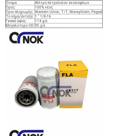
Όνομα:
Φίλτρο πετρελαίου εκσκαφέων
Όρος:
100% νέος
Όροι πληρωμής:
Western Union, T/T, MoneyGram, Paypal
Το νήμα/άντεξε:
1 " 1/8-16
Γενικό ύψος:
174 χιλ.
Μεγαλύτερο OD:
95 χιλ.