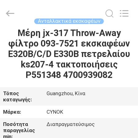
Chuangyu
Industrial
And
Trade
Co.,
Ανταλλακτικά εκσκαφέων
Ltd..
All
Μέρη jx-317 Throw-Away
ΣΠΊΤΙ
Rights
Reserved.
φίλτρο 093-7521 εκσκαφέων
ΠΡΟΪΌΝΤΑ
E320B/C/D E330B πετρελαίου
ks207-4 τακτοποιήσεις
ΠΕΡΊΠΟΥ
P551348 4700939082
ΕΜΕΊΣ
Τόπος
Guangzhou, Κίνα
καταγωγής:
ΓΎΡΟΣ
ΕΡΓΟΣΤΑΣΊΩΝ
Μάρκα:
CYNOK
Ποσότητα
Διαπραγματεύσιμος
ΠΟΙΟΤΙΚΌΣ
παραγγελίας
min: