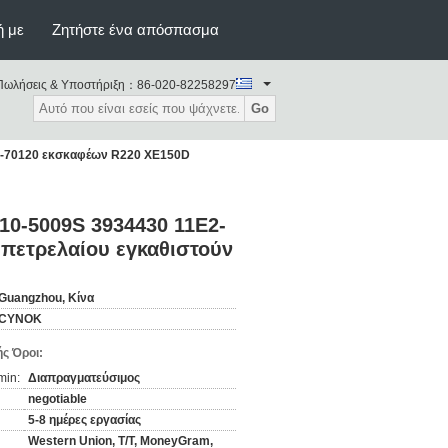
ή με
Ζητήστε ένα απόσπασμα
Πωλήσεις & Υποστήριξη：
86-020-82258297
Go
E2-70120 εκσκαφέων R220 XE150D
10-5009S 3934430 11E2-
 πετρελαίου εγκαθιστούν
Guangzhou, Κίνα
CYNOK
ς Όροι:
min:
Διαπραγματεύσιμος
negotiable
5-8 ημέρες εργασίας
Western Union, T/T, MoneyGram,