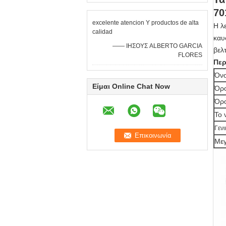
70
excelente atencion Υ productos de alta
Η λ
calidad
καυ
—— ΙΗΣΟΥΣ ALBERTO GARCIA
βελ
FLORES
Περ
Όνο
Είμαι Online Chat Now
Όρο
Όρο
Το 
Γενι
Μεγ