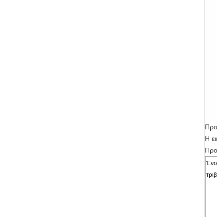
Προ
Η ε
Προ
Ένσ
τρι