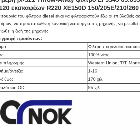
120 εκσκαφέων R220 XE150D 150/205E/210/260
ειτουργία του φίλτρου diesel είναι να φιλτραριστούν έξω οι επιβλαβείς 
σίμων, να προστατευθεί η κανονική λειτουργία της μηχανής, να μειωθεί
τιωθεί η ζωή της μηχανής
ιγραφή προϊόντων:
μα:
Φίλτρο πετρελαίου εκσκα
ς:
100% νέος
ι πληρωμής:
Western Union, T/T, Mon
νήμα/άντεξε:
1-16
170 χιλ.
κό ύψος:
αλύτερο OD:
95 χιλ.