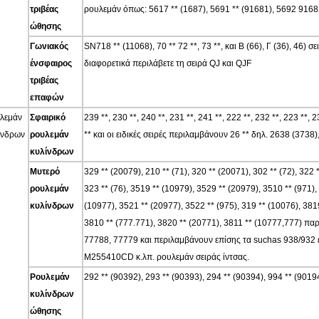
τριβέας
ρουλεμάν όπως: 5617 ** (1687), 5691 ** (91681), 5692 91682)
ώθησης
Γωνιακός
SN718 ** (11068), 70 ** 72 **, 73 **, και Β (66), Γ (36), 46)
ένσφαιρος
διαφορετικά περιλάβετε τη σειρά QJ και QJF
τριβέας
επαφών
λεμάν
Σφαιρικό
239 **, 230 **, 240 **, 231 **, 241 **, 222 **, 232 **, 223 **, 2
ίνδρων
ρουλεμάν
** και οι ειδικές σειρές περιλαμβάνουν 26 ** δηλ. 2638 (3738
κυλίνδρων
Μυτερό
329 ** (20079), 210 ** (71), 320 ** (20071), 302 ** (72), 322 *
ρουλεμάν
323 ** (76), 3519 ** (10979), 3529 ** (20979), 3510 ** (971),
κυλίνδρων
(10977), 3521 ** (20977), 3522 ** (975), 319 ** (10076), 381
3810 ** (777.771), 3820 ** (20771), 3811 ** (10777,777) πα
77788, 77779 και περιλαμβάνουν επίσης τα suchas 938/932 εν
M255410CD κ.λπ. ρουλεμάν σειράς ίντσας.
Ρουλεμάν
292 ** (90392), 293 ** (90393), 294 ** (90394), 994 ** (90194
κυλίνδρων
ώθησης