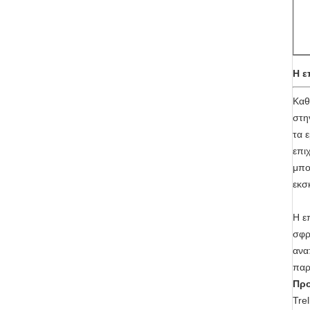
Η ε
Καθ
στη
τα 
επι
μπο
εκσ
Η ε
σφρ
ανα
παρ
Προ
Tre