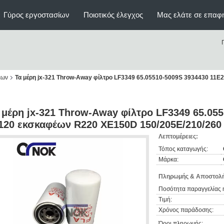
Γύρος εργοστασίων
Ποιοτικός έλεγχος
Μας ελάτε σε επαφ
έων
Τα μέρη jx-321 Throw-Away φίλτρο LF3349 65.05510-5009S 3934430 11
 μέρη jx-321 Throw-Away φίλτρο LF3349 65.055
120 εκσκαφέων R220 XE150D 150/205E/210/260
Λεπτομέρειες:
Τόπος καταγωγής:
Μάρκα:
Πληρωμής & Αποστολή
Ποσότητα παραγγελίας 
Τιμή:
Χρόνος παράδοσης:
Όροι πληρωμής: