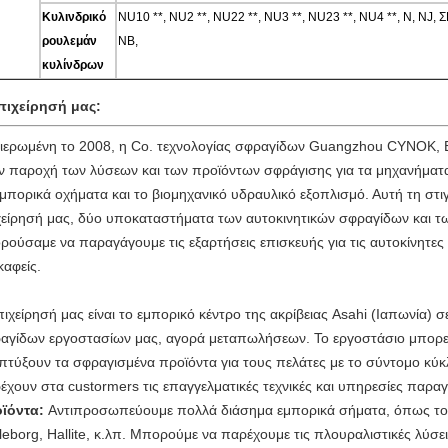
Κυλινδρικό
NU10 **, NU2 **, NU22 **, NU3 **, NU23 **, NU4 **, Ν, N
ρουλεμάν
NB,
κυλίνδρων
πιχείρησή μας:
ιερωμένη το 2008, η Co. τεχνολογίας σφραγίδων Guangzhou CYNOK, ΕΠΕ
ν παροχή των λύσεων και των προϊόντων σφράγισης για τα μηχανήματα
εμπορικά οχήματα και το βιομηχανικό υδραυλικό εξοπλισμό. Αυτή τη στ
χείρησή μας, δύο υποκαταστήματα των αυτοκινητικών σφραγίδων και τ
ρούσαμε να παραγάγουμε τις εξαρτήσεις επισκευής για τις αυτοκίνητες 
καφείς.
πιχείρησή μας είναι το εμπορικό κέντρο της ακρίβειας Asahi (Ιαπωνία) 
αγίδων εργοστασίων μας, αγορά μεταπωλήσεων. Το εργοστάσιο μπορεί 
πτύξουν τα σφραγισμένα προϊόντα για τους πελάτες με το σύντομο κύκλ
έχουν στα custormers τις επαγγελματικές τεχνικές και υπηρεσίες παρ
ϊόντα:
Αντιπροσωπεύουμε πολλά διάσημα εμπορικά σήματα, όπως το
lleborg, Hallite, κ.λπ. Μπορούμε να παρέχουμε τις πλουραλιστικές λύσε