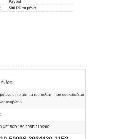
Paypal
:
500 PC το μήνα
 ημέρες
μφωνα με το αίτημα του πελάτη, που συσκευάζεται
χαρτοκιβώτιο
C
0 XE150D 150/205E/210/260
510-5009S 3934430 11E2-