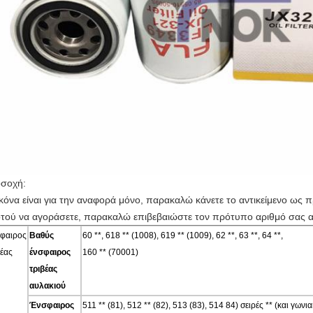
σοχή:
ικόνα είναι για την αναφορά μόνο, παρακαλώ κάνετε το αντικείμενο ως 
τού να αγοράσετε, παρακαλώ επιβεβαιώστε τον πρότυπο αριθμό σας α
φαιρος
Βαθύς
60 **, 618 ** (1008), 619 ** (1009), 62 **, 63 **, 64 **,
βέας
ένσφαιρος
160 ** (70001)
τριβέας
αυλακιού
Ένσφαιρος
511 ** (81), 512 ** (82), 513 (83), 514 84) σειρές ** (και γ