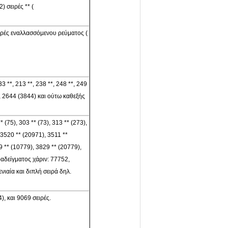
 σειρές ** (
 σειρές εναλλασσόμενου ρεύματος (
33 **, 213 **, 238 **, 248 **, 249
), 2644 (3844) και ούτω καθεξής
* (75), 303 ** (73), 313 ** (273),
 3520 ** (20971), 3511 **
9 ** (10779), 3829 ** (20779),
ραδείγματος χάριν: 77752,
ιαία και διπλή σειρά δηλ.
), και 9069 σειρές.