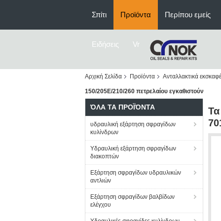
Σπίτι
Προϊόντα
Περίπου εμείς
Ειδήσεις
Vr
Αρχική Σελίδα
Προϊόντα
Ανταλλακτικά εκσκαφ
150/205E/210/260 πετρελαίου εγκαθιστούν
ΌΛΑ ΤΑ ΠΡΟΪΌΝΤΑ
Τα
70
υδραυλική εξάρτηση σφραγίδων
κυλίνδρων
Υδραυλική εξάρτηση σφραγίδων
διακοπτών
Εξάρτηση σφραγίδων υδραυλικών
αντλιών
Εξάρτηση σφραγίδων βαλβίδων
ελέγχου