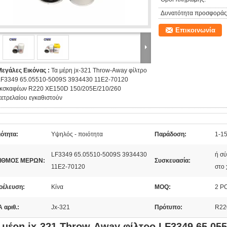
Δυνατότητα προσφοράς
Επικοινωνία
Μεγάλες Εικόνας :
Τα μέρη jx-321 Throw-Away φίλτρο
LF3349 65.05510-5009S 3934430 11E2-70120
εκσκαφέων R220 XE150D 150/205E/210/260
ετρελαίου εγκαθιστούν
ότητα:
Υψηλός - ποιότητα
Παράδοση:
1-15
LF3349 65.05510-5009S 3934430
ή σύ
ΙΘΜΟΣ ΜΕΡΩΝ:
Συσκευασία:
11E2-70120
στο 
οέλευση:
Κίνα
MOQ:
2 P
 αριθ.:
Jx-321
Πρότυπο:
R22
 μέρη jx-321 Throw-Away φίλτρο LF3349 65.05