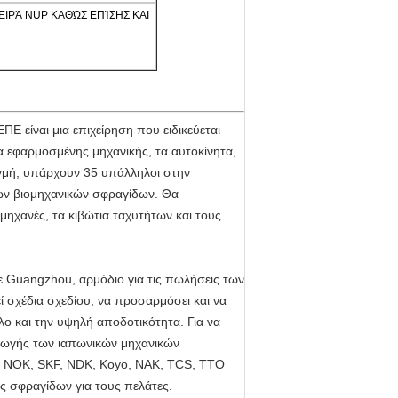
J, ΣΕΙΡΆ NUP ΚΑΘΏΣ ΕΠΊΣΗΣ ΚΑΙ
 είναι μια επιχείρηση που ειδικεύεται
 εφαρμοσμένης μηχανικής, τα αυτοκίνητα,
ιγμή, υπάρχουν 35 υπάλληλοι στην
ων βιομηχανικών σφραγίδων. Θα
μηχανές, τα κιβώτια ταχυτήτων και τους
σε Guangzhou, αρμόδιο για τις πωλήσεις των
σχέδια σχεδίου, να προσαρμόσει και να
ο και την υψηλή αποδοτικότητα. Για να
αγωγής των ιαπωνικών μηχανικών
 NOK, SKF, NDK, Koyo, NAK, TCS, TTO
ις σφραγίδων για τους πελάτες.