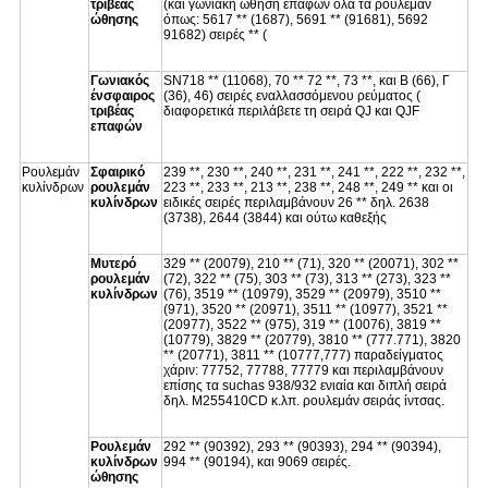
τριβέας
(και γωνιακή ώθηση επαφών όλα τα ρουλεμάν
ώθησης
όπως: 5617 ** (1687), 5691 ** (91681), 5692
91682) σειρές ** (
Γωνιακός
SN718 ** (11068), 70 ** 72 **, 73 **, και Β (66), Γ
ένσφαιρος
(36), 46) σειρές εναλλασσόμενου ρεύματος (
τριβέας
διαφορετικά περιλάβετε τη σειρά QJ και QJF
επαφών
Ρουλεμάν
Σφαιρικό
239 **, 230 **, 240 **, 231 **, 241 **, 222 **, 232 **,
κυλίνδρων
ρουλεμάν
223 **, 233 **, 213 **, 238 **, 248 **, 249 ** και οι
κυλίνδρων
ειδικές σειρές περιλαμβάνουν 26 ** δηλ. 2638
(3738), 2644 (3844) και ούτω καθεξής
Μυτερό
329 ** (20079), 210 ** (71), 320 ** (20071), 302 **
ρουλεμάν
(72), 322 ** (75), 303 ** (73), 313 ** (273), 323 **
κυλίνδρων
(76), 3519 ** (10979), 3529 ** (20979), 3510 **
(971), 3520 ** (20971), 3511 ** (10977), 3521 **
(20977), 3522 ** (975), 319 ** (10076), 3819 **
(10779), 3829 ** (20779), 3810 ** (777.771), 3820
** (20771), 3811 ** (10777,777) παραδείγματος
χάριν: 77752, 77788, 77779 και περιλαμβάνουν
επίσης τα suchas 938/932 ενιαία και διπλή σειρά
δηλ. M255410CD κ.λπ. ρουλεμάν σειράς ίντσας.
Ρουλεμάν
292 ** (90392), 293 ** (90393), 294 ** (90394),
κυλίνδρων
994 ** (90194), και 9069 σειρές.
ώθησης