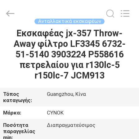
Chuangyu
Industrial
And
Trade
Co.,
Ανταλλακτικά εκσκαφέων
Ltd..
All
Εκσκαφέας jx-357 Throw-
ΣΠΊΤΙ
Rights
Reserved.
Away φίλτρο LF3345 6732-
ΠΡΟΪΌΝΤΑ
51-5140 3903224 P558616
πετρελαίου για r130lc-5
ΠΕΡΊΠΟΥ
r150lc-7 JCM913
ΕΜΕΊΣ
Τόπος
Guangzhou, Κίνα
καταγωγής:
ΓΎΡΟΣ
ΕΡΓΟΣΤΑΣΊΩΝ
Μάρκα:
CYNOK
Ποσότητα
Διαπραγματεύσιμος
ΠΟΙΟΤΙΚΌΣ
παραγγελίας
min: