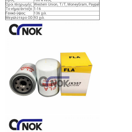
Όρος:
100% νέος
Όροι πληρωμής:
Western Union, T/T, MoneyGram, Paypal
Το νήμα/άντεξε:
1-16
Γενικό ύψος:
136 χιλ.
Μεγαλύτερο OD:
93 χιλ.