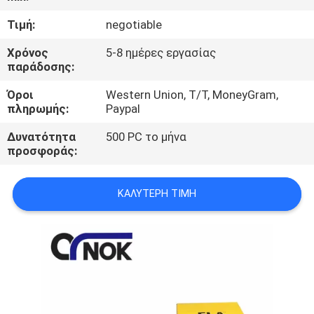
ΈΛΕΓΧΟΣ
Τιμή:
negotiable
ΜΑΣ
Χρόνος
5-8 ημέρες εργασίας
παράδοσης:
ΕΛΆΤΕ
Όροι
Western Union, T/T, MoneyGram,
ΣΕ
πληρωμής:
Paypal
ΕΠΑΦΉ
Δυνατότητα
500 PC το μήνα
ΜΕ
προσφοράς:
ΕΙΔΉΣΕΙΣ
ΚΑΛΎΤΕΡΗ ΤΙΜΉ
ΖΗΤΉΣΤΕ
ΈΝΑ
ΑΠΌΣΠΑΣΜΑ