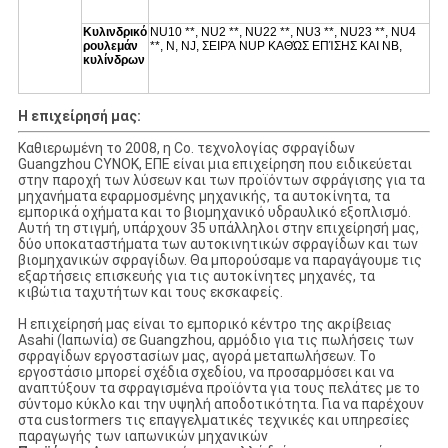
Κυλινδρικό
NU10 **, NU2 **, NU22 **, NU3 **, NU23 **, NU4
ρουλεμάν
**, Ν, NJ, ΣΕΙΡΆ NUP ΚΑΘΏΣ ΕΠΊΣΗΣ ΚΑΙ NB,
κυλίνδρων
Η επιχείρησή μας:
Καθιερωμένη το 2008, η Co. τεχνολογίας σφραγίδων
Guangzhou CYNOK, ΕΠΕ είναι μια επιχείρηση που ειδικεύεται
στην παροχή των λύσεων και των προϊόντων σφράγισης για τα
μηχανήματα εφαρμοσμένης μηχανικής, τα αυτοκίνητα, τα
εμπορικά οχήματα και το βιομηχανικό υδραυλικό εξοπλισμό.
Αυτή τη στιγμή, υπάρχουν 35 υπάλληλοι στην επιχείρησή μας,
δύο υποκαταστήματα των αυτοκινητικών σφραγίδων και των
βιομηχανικών σφραγίδων. Θα μπορούσαμε να παραγάγουμε τις
εξαρτήσεις επισκευής για τις αυτοκίνητες μηχανές, τα
κιβώτια ταχυτήτων και τους εκσκαφείς.
Η επιχείρησή μας είναι το εμπορικό κέντρο της ακρίβειας
Asahi (Ιαπωνία) σε Guangzhou, αρμόδιο για τις πωλήσεις των
σφραγίδων εργοστασίων μας, αγορά μεταπωλήσεων. Το
εργοστάσιο μπορεί σχέδια σχεδίου, να προσαρμόσει και να
αναπτύξουν τα σφραγισμένα προϊόντα για τους πελάτες με το
σύντομο κύκλο και την υψηλή αποδοτικότητα. Για να παρέχουν
στα custormers τις επαγγελματικές τεχνικές και υπηρεσίες
παραγωγής των ιαπωνικών μηχανικών