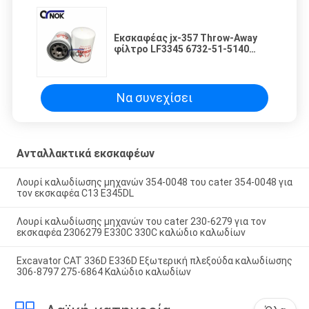
Εκσκαφέας jx-357 Throw-Away
φίλτρο LF3345 6732-51-5140
3903224 P558616 πετρελαίου για
r130lc-5 r150lc-7 JCM913
Να συνεχίσει
Ανταλλακτικά εκσκαφέων
Λουρί καλωδίωσης μηχανών 354-0048 του cater 354-0048 για
τον εκσκαφέα C13 E345DL
Λουρί καλωδίωσης μηχανών του cater 230-6279 για τον
εκσκαφέα 2306279 E330C 330C καλώδιο καλωδίων
Excavator CAT 336D E336D Εξωτερική πλεξούδα καλωδίωσης
306-8797 275-6864 Καλώδιο καλωδίων