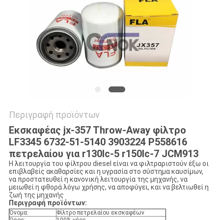
VR
SITEMAP
PRIVACY
POLICY
Περιγραφή προϊόντων
Εκσκαφέας jx-357 Throw-Away φίλτρο
LF3345 6732-51-5140 3903224 P558616
πετρελαίου για r130lc-5 r150lc-7 JCM913
Η λειτουργία του φίλτρου diesel είναι να φιλτραριστούν έξω οι
επιβλαβείς ακαθαρσίες και η υγρασία στο σύστημα καυσίμων,
να προστατευθεί η κανονική λειτουργία της μηχανής, να
μειωθεί η φθορά λόγω χρήσης, να αποφύγει, και να βελτιωθεί η
ζωή της μηχανής
Περιγραφή προϊόντων:
Όνομα:
Φίλτρο πετρελαίου εκσκαφέων