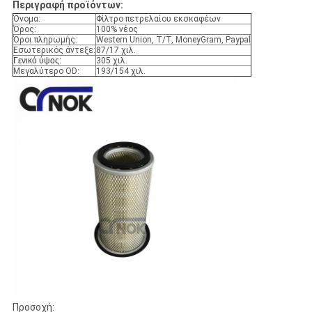
Περιγραφή προϊόντων:
Όνομα:
Φίλτρο πετρελαίου εκσκαφέων
Όρος:
100% νέος
Όροι πληρωμής:
Western Union, T/T, MoneyGram, Paypal
Εσωτερικός άντεξε:
87/17 χιλ.
Γενικό ύψος:
305 χιλ.
Μεγαλύτερο OD:
193/154 χιλ.
Προσοχή: