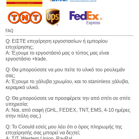
FAQ
Q: ΕΙΣΤΕ επιχείρηση εργοστασίων ή εμπορίου
επιχείρησης;
Α: Έχουμε το εργοστάσιό μας ο τύπος μας είναι
εργοστάσιο +trade.
Q: Θα μπορούσατε να μου πείτε το υλικό του ρουλεμάν
σας;
Α: Έχουμε το χάλυβα χρωμίου, και το staninless χάλυβα,
κεραμικό υλικό.
Q: Θα μπορούσατε να προσφέρετε την από σπίτι σε σπίτι
υπηρεσία;
Α: Ναι, από σαφή (GHL, FEDEX, TNT, EMS, 4-10 ημέρες
στην πόλη σας.)
Q: Το Coould εσείς μου λέει ότι ο όρος πληρωμής της
επιχείρησής σας μπορεί να δεχτεί;
Α: T/T. Western Union, PayPal.