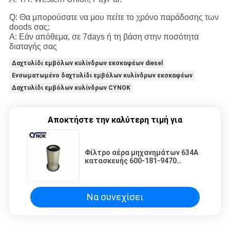
Q: Θα μπορούσατε να μου πείτε το χρόνο παράδοσης των
doods σας;
Α: Εάν απόθεμα, σε 7days ή τη βάση στην ποσότητα
διαταγής σας
Δαχτυλίδι εμβόλων κυλίνδρων εκσκαφέων diesel
Ενσωματωμένο δαχτυλίδι εμβόλων κυλίνδρων εκσκαφέων
Δαχτυλίδι εμβόλων κυλίνδρων CYNOK
Αποκτήστε την καλύτερη τιμή για
Φίλτρο αέρα μηχανημάτων 634A
κατασκευής 600-181-9470
τακτοποιήσεις AF25444 P778337
για τη KOMATSU pc100-5
εκσκαφέας pc120-5 PC128
Να συνεχίσει