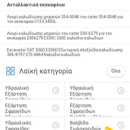
Ανταλλακτικά εκσκαφέων
Λουρί καλωδίωσης μηχανών 354-0048 του cater 354-0048 για
τον εκσκαφέα C13 E345DL
Λουρί καλωδίωσης μηχανών του cater 230-6279 για τον
εκσκαφέα 2306279 E330C 330C καλώδιο καλωδίων
Excavator CAT 336D E336D Εξωτερική πλεξούδα καλωδίωσης
306-8797 275-6864 Καλώδιο καλωδίων
Λαϊκή κατηγορία
Όλα
Υδραυλική 
Υδραυλική 
Εξάρτηση 
Εξάρτηση 
Σφραγίδων 
Σφραγίδων 
Εξάρτηση 
Εξάρτηση 
Κυλίνδρων
Διακοπτών
Σφραγίδων 
Σφραγίδων 
Υδραυλικών 
Βαλβίδων Ελέγχου
Υδραυλικές 
Βαλβίδα 
Αντλιών
Σφραγίδες 
Σωληνοειδών 