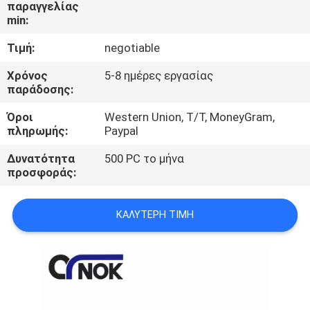
ΈΛΕΓΧΟΣ
παραγγελίας
min:
Τιμή:
negotiable
ΜΑΣ
ΕΛΆΤΕ
Χρόνος
5-8 ημέρες εργασίας
παράδοσης:
ΣΕ
Όροι
Western Union, T/T, MoneyGram,
ΕΠΑΦΉ
πληρωμής:
Paypal
ΜΕ
Δυνατότητα
500 PC το μήνα
προσφοράς:
ΕΙΔΉΣΕΙΣ
ΚΑΛΎΤΕΡΗ ΤΙΜΉ
ΖΗΤΉΣΤΕ
ΈΝΑ
ΑΠΌΣΠΑΣΜΑ