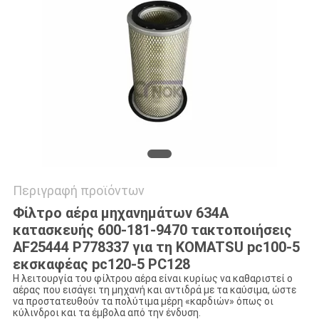
VR
SITEMAP
PRIVACY
POLICY
Περιγραφή προϊόντων
Φίλτρο αέρα μηχανημάτων 634A
κατασκευής 600-181-9470 τακτοποιήσεις
AF25444 P778337 για τη KOMATSU pc100-5
εκσκαφέας pc120-5 PC128
Η λειτουργία του φίλτρου αέρα είναι κυρίως να καθαριστεί ο
αέρας που εισάγει τη μηχανή και αντιδρά με τα καύσιμα, ώστε
να προστατευθούν τα πολύτιμα μέρη «καρδιών» όπως οι
κύλινδροι και τα έμβολα από την ένδυση.