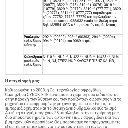
(971), 3520 ** (20971), 3511 ** (10977), 3521 **
(20977), 3522 ** (975), 319 ** (10076), 3819 **
(10779), 3829 ** (20779), 3810 ** (777.771), 3820
** (20771), 3811 ** (10777,777) παραδείγματος
χάριν: 77752, 77788, 77779 και περιλαμβάνουν
επίσης τα suchas 938/932 ενιαία και διπλή σειρά
δηλ. M255410CD κ.λπ. ρουλεμάν σειράς ίντσας.
Ρουλεμάν
292 ** (90392), 293 ** (90393), 294 ** (90394),
κυλίνδρων
994 ** (90194), και 9069 σειρές.
ώθησης
Κυλινδρικό
NU10 **, NU2 **, NU22 **, NU3 **, NU23 **, NU4
ρουλεμάν
**, Ν, NJ, ΣΕΙΡΆ NUP ΚΑΘΏΣ ΕΠΊΣΗΣ ΚΑΙ NB,
κυλίνδρων
Η επιχείρησή μας:
Καθιερωμένη το 2008, η Co. τεχνολογίας σφραγίδων
Guangzhou CYNOK, ΕΠΕ είναι μια επιχείρηση που ειδικεύεται
στην παροχή των λύσεων και των προϊόντων σφράγισης για τα
μηχανήματα εφαρμοσμένης μηχανικής, τα αυτοκίνητα, τα
εμπορικά οχήματα και το βιομηχανικό υδραυλικό εξοπλισμό.
Αυτή τη στιγμή, υπάρχουν 35 υπάλληλοι στην επιχείρησή μας,
δύο υποκαταστήματα των αυτοκινητικών σφραγίδων και των
βιομηχανικών σφραγίδων. Θα μπορούσαμε να παραγάγουμε τις
εξαρτήσεις επισκευής για τις αυτοκίνητες μηχανές, τα