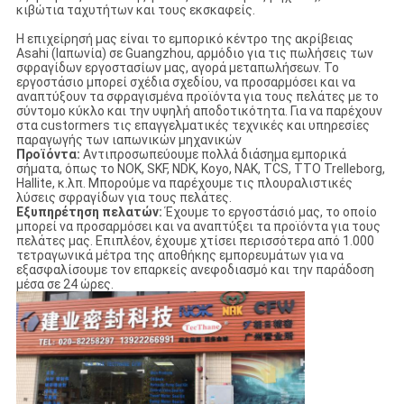
κιβώτια ταχυτήτων και τους εκσκαφείς.
Η επιχείρησή μας είναι το εμπορικό κέντρο της ακρίβειας
Asahi (Ιαπωνία) σε Guangzhou, αρμόδιο για τις πωλήσεις των
σφραγίδων εργοστασίων μας, αγορά μεταπωλήσεων. Το
εργοστάσιο μπορεί σχέδια σχεδίου, να προσαρμόσει και να
αναπτύξουν τα σφραγισμένα προϊόντα για τους πελάτες με το
σύντομο κύκλο και την υψηλή αποδοτικότητα. Για να παρέχουν
στα custormers τις επαγγελματικές τεχνικές και υπηρεσίες
παραγωγής των ιαπωνικών μηχανικών
Προϊόντα:
Αντιπροσωπεύουμε πολλά διάσημα εμπορικά
σήματα, όπως το NOK, SKF, NDK, Koyo, NAK, TCS, TTO Trelleborg,
Hallite, κ.λπ. Μπορούμε να παρέχουμε τις πλουραλιστικές
λύσεις σφραγίδων για τους πελάτες.
Εξυπηρέτηση πελατών:
Έχουμε το εργοστάσιό μας, το οποίο
μπορεί να προσαρμόσει και να αναπτύξει τα προϊόντα για τους
πελάτες μας. Επιπλέον, έχουμε χτίσει περισσότερα από 1.000
τετραγωνικά μέτρα της αποθήκης εμπορευμάτων για να
εξασφαλίσουμε τον επαρκείς ανεφοδιασμό και την παράδοση
μέσα σε 24 ώρες.