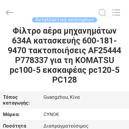
Chuangyu
Industrial
And
Trade
Co.,
Ανταλλακτικά εκσκαφέων
Ltd..
All
Φίλτρο αέρα μηχανημάτων
ΣΠΊΤΙ
Rights
Reserved.
634A κατασκευής 600-181-
ΠΡΟΪΌΝΤΑ
9470 τακτοποιήσεις AF25444
P778337 για τη KOMATSU
ΠΕΡΊΠΟΥ
pc100-5 εκσκαφέας pc120-5
ΕΜΕΊΣ
PC128
ΓΎΡΟΣ
Τόπος
Guangzhou, Κίνα
καταγωγής:
ΕΡΓΟΣΤΑΣΊΩΝ
Μάρκα:
CYNOK
ΠΟΙΟΤΙΚΌΣ
Ποσότητα
Διαπραγματεύσιμος