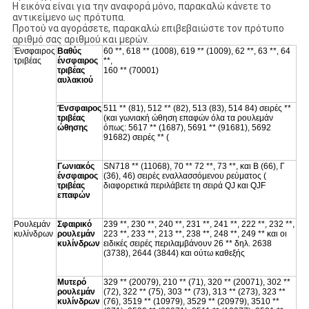
Η εικόνα είναι για την αναφορά μόνο, παρακαλώ κάνετε το
αντικείμενο ως πρότυπα.
Προτού να αγοράσετε, παρακαλώ επιβεβαιώστε τον πρότυπο
αριθμό σας αριθμού και μερών.
Ένσφαιρος
Βαθύς
60 **, 618 ** (1008), 619 ** (1009), 62 **, 63 **, 64
τριβέας
ένσφαιρος
**,
τριβέας
160 ** (70001)
αυλακιού
Ένσφαιρος
511 ** (81), 512 ** (82), 513 (83), 514 84) σειρές **
τριβέας
(και γωνιακή ώθηση επαφών όλα τα ρουλεμάν
ώθησης
όπως: 5617 ** (1687), 5691 ** (91681), 5692
91682) σειρές ** (
Γωνιακός
SN718 ** (11068), 70 ** 72 **, 73 **, και Β (66), Γ
ένσφαιρος
(36), 46) σειρές εναλλασσόμενου ρεύματος (
τριβέας
διαφορετικά περιλάβετε τη σειρά QJ και QJF
επαφών
Ρουλεμάν
Σφαιρικό
239 **, 230 **, 240 **, 231 **, 241 **, 222 **, 232 **,
κυλίνδρων
ρουλεμάν
223 **, 233 **, 213 **, 238 **, 248 **, 249 ** και οι
κυλίνδρων
ειδικές σειρές περιλαμβάνουν 26 ** δηλ. 2638
(3738), 2644 (3844) και ούτω καθεξής
Μυτερό
329 ** (20079), 210 ** (71), 320 ** (20071), 302 **
ρουλεμάν
(72), 322 ** (75), 303 ** (73), 313 ** (273), 323 **
κυλίνδρων
(76), 3519 ** (10979), 3529 ** (20979), 3510 **